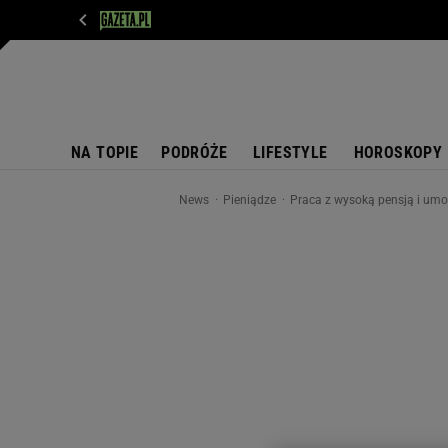
WIADOMOŚCI
NEXT
SPORT
PLOTEK
D
NA TOPIE
PODRÓŻE
LIFESTYLE
HOROSKOPY
News
Pieniądze
Praca z wysoką pensją i umow