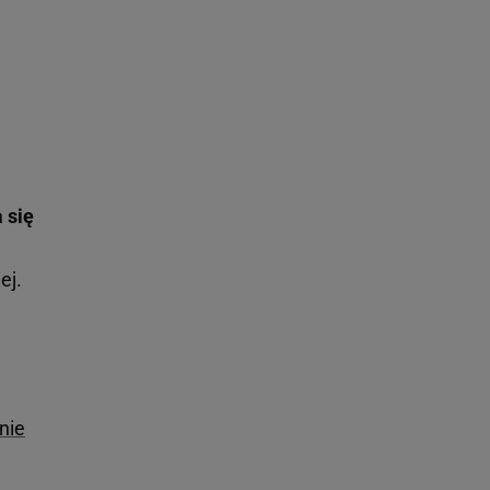
 się
ej.
nie