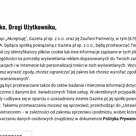
ko, Drogi Użytkowniku,
jąc „Akceptuję”, Gazeta.pl sp. z o.o. oraz jej Zaufani Partnerzy, w tym [
67
.A. będąca spółką powiązaną z Gazeta.pl sp. z o.o., będą przetwarzać T
ail czy identyfikatory plików cookie lub inne informacje zapisane w tych p
gólności na potrzeby wyświetlania reklam dopasowanych do Twoich zain
acjach i w Internecie lub personalizacji treści w nich wyświetlanych. Wyr
cesz wyrazić zgody, chcesz ograniczyć jej zakres lub chcesz wycofać zgo
aawansowanych”.
 być przetwarzane także do celów badania i mierzenia informacji dot
 łączone z danymi dot. świadczonych Tobie usług. W określonych przypad
i odbywa się w oparciu o uzasadniony interes Gazeta.pl, jej spółki powi
. Takiemu przetwarzaniu możesz się sprzeciwić, przechodząc do „Ust
nistratorem – w zależności od zakresu sprzeciwu i podmiotu, wobec które
etwarzaniu danych osobowych znajdziesz w dokumencie
Polityka Prywatn
ys. zł brutto i umowę na czas