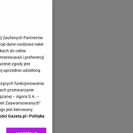
6
] Zaufanych Partnerów
woje dane osobowe takie
likach do celów
teresowań i preferencji
ażenie zgody jest
dę uprzednio udzieloną
yczących funkcjonowania
kach przetwarzanie
ązanej – Agora S.A. –
awień Zaawansowanych”
go jest kierowany.
ości Gazeta.pl
i
Polityka