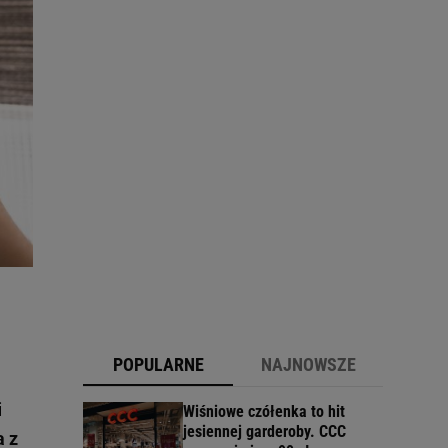
POPULARNE
NAJNOWSZE
i
Wiśniowe czółenka to hit
jesiennej garderoby. CCC
 z