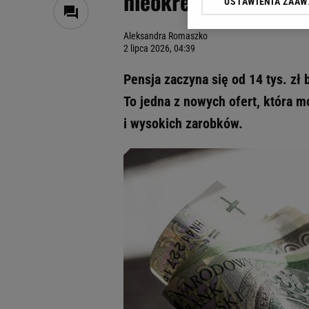
nieokreślony. Wolne 
USTAWIENIA ZAA
Klikając „Akceptuję” wyra
Zaufanych Partnerów i A
Aleksandra Romaszko
dotyczące plików cookie,
2 lipca 2026, 04:39
odnośnik „Ustawienia pr
plików cookie możliwa je
Pensja zaczyna się od 14 tys. zł
My, nasi Zaufani Partne
To jedna z nowych ofert, która m
Użycie dokładnych danych
i wysokich zarobków.
Przechowywanie informacji
badnie odbiorców i uleps