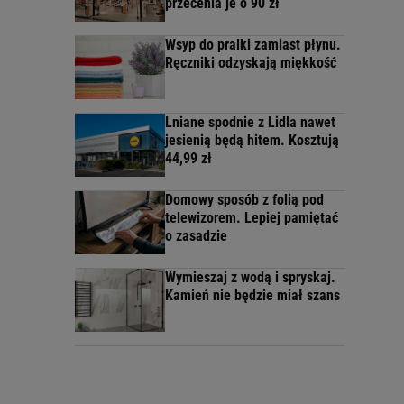
przecenia je o 90 zł
Wsyp do pralki zamiast płynu.
Ręczniki odzyskają miękkość
Lniane spodnie z Lidla nawet
jesienią będą hitem. Kosztują
44,99 zł
Domowy sposób z folią pod
telewizorem. Lepiej pamiętać
o zasadzie
Wymieszaj z wodą i spryskaj.
Kamień nie będzie miał szans