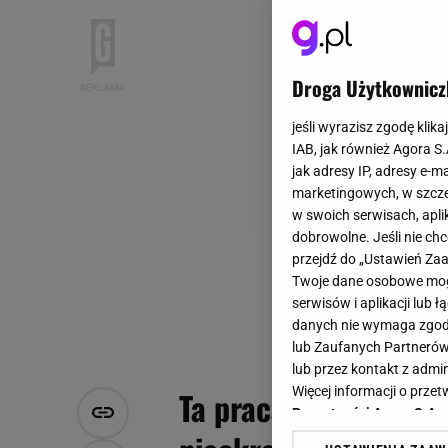
Droga Użytkownicz
jeśli wyrazisz zgodę klika
IAB, jak również Agora S
jak adresy IP, adresy e-m
marketingowych, w szcze
w swoich serwisach, aplik
dobrowolne. Jeśli nie ch
przejdź do „Ustawień Z
Twoje dane osobowe mogą
serwisów i aplikacji lub
danych nie wymaga zgody 
lub Zaufanych Partnerów
lub przez kontakt z admi
Więcej informacji o prz
Ta praca daje od 14 t
Prywatności Agora S.A.