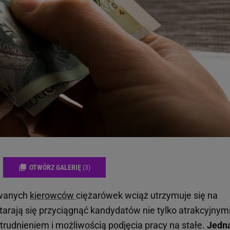
OTWÓRZ GALERIĘ
(3)
owanych
kierowców
ciężarówek wciąż utrzymuje się na
rają się przyciągnąć kandydatów nie tylko atrakcyjnym
trudnieniem i możliwością podjęcia pracy na stałe.
Jedna