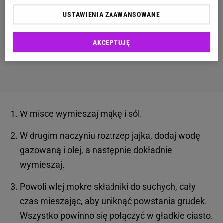
USTAWIENIA ZAAWANSOWANE
AKCEPTUJĘ
W misce wymieszaj mąkę i sól.
W drugim naczyniu roztrzep jajka, dodaj wodę
gazowaną i olej, a następnie dokładnie
wymieszaj.
Powoli wlej mokre składniki do suchych, cały
czas mieszając, aby uniknąć powstania grudek.
Wszystko powinno się połączyć w gładkie ciasto.