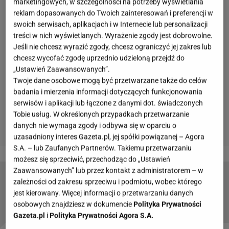
marketingowych, w szczególności na potrzeby wyświetlania
reklam dopasowanych do Twoich zainteresowań i preferencji w
swoich serwisach, aplikacjach i w Internecie lub personalizacji
treści w nich wyświetlanych. Wyrażenie zgody jest dobrowolne.
Jeśli nie chcesz wyrazić zgody, chcesz ograniczyć jej zakres lub
chcesz wycofać zgodę uprzednio udzieloną przejdź do
„Ustawień Zaawansowanych”.
Twoje dane osobowe mogą być przetwarzane także do celów
badania i mierzenia informacji dotyczących funkcjonowania
serwisów i aplikacji lub łączone z danymi dot. świadczonych
Tobie usług. W określonych przypadkach przetwarzanie
danych nie wymaga zgody i odbywa się w oparciu o
uzasadniony interes Gazeta.pl, jej spółki powiązanej – Agora
S.A. – lub Zaufanych Partnerów. Takiemu przetwarzaniu
możesz się sprzeciwić, przechodząc do „Ustawień
Zaawansowanych” lub przez kontakt z administratorem – w
Naleśniki bez jajek dla osób, które znajdują się
zależności od zakresu sprzeciwu i podmiotu, wobec którego
na diecie eliminacyjnej
jest kierowany. Więcej informacji o przetwarzaniu danych
osobowych znajdziesz w dokumencie
Polityka Prywatności
Gazeta.pl
i
Polityka Prywatności Agora S.A.