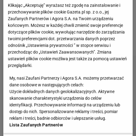
Klikając „Akceptuję” wyrażasz też zgodę na zainstalowanie i
Składniki: 1½ szklanki mąki pszennej typ 450, 1½
przechowywanie plików cookie Gazeta.pl sp. z o.o., jej
szklanki wody gazowanej, 2 jajka, ½ łyżeczki soli, 2
Zaufanych Partnerów i Agora S.A. na Twoim urządzeniu
końcowym. Możesz w każdej chwili zmienić swoje preferencje
łyżki oleju roślinnego
dotyczące plików cookie, wywołując narzędzie do zarządzania
twoimi preferencjami dot. przetwarzania danych poprzez
Przepis
:
odnośnik „Ustawienia prywatności ” w stopce serwisu i
przechodząc do „Ustawień Zaawansowanych”. Zmiana
ustawień plików cookie możliwa jest także za pomocą ustawień
przeglądarki.
My, nasi Zaufani Partnerzy i Agora S.A. możemy przetwarzać
dane osobowe w następujących celach:
Użycie dokładnych danych geolokalizacyjnych. Aktywne
skanowanie charakterystyki urządzenia do celów
identyfikacji. Przechowywanie informacji na urządzeniu lub
dostęp do nich. Spersonalizowane reklamy i treści, pomiar
reklam i treści, badnie odbiorców i ulepszanie usług.
Lista Zaufanych Partnerów