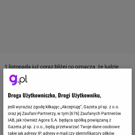
1 listopada już coraz bliżej co oznacza, że ludzie
tłumnie ruszą na cmentarze. Warto pamiętać, że ten
dzień to nie tylko szansa na
zapalenie znicza
i
położenie wiązanki, ale również o zadbanie o groby
Droga Użytkowniczko, Drogi Użytkowniku,
naszych najbliższych. Niestety usuwanie
jeśli wyrazisz zgodę klikając „Akceptuję”, Gazeta.pl sp. z o.o.
zanieczyszczeń z nagrobków nie jest łatwym
oraz jej Zaufani Partnerzy, w tym [
676
] Zaufanych Partnerów
zadaniem. Czasami może nawet skutkować w
IAB, jak również Agora S.A. będąca spółką powiązaną z
Gazeta.pl sp. z o.o., będą przetwarzać Twoje dane osobowe
uszkodzeniu płyty. Na szczęście da się tego uniknąć.
takie jak adresy IP, adresy e-mail czy identyfikatory plików