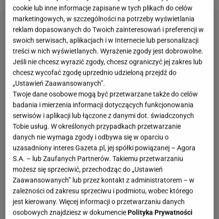
cookie lub inne informacje zapisane w tych plikach do celów
marketingowych, w szczególności na potrzeby wyświetlania
reklam dopasowanych do Twoich zainteresowań i preferencji w
swoich serwisach, aplikacjach i w Internecie lub personalizacji
treści w nich wyświetlanych. Wyrażenie zgody jest dobrowolne.
Jeśli nie chcesz wyrazić zgody, chcesz ograniczyć jej zakres lub
chcesz wycofać zgodę uprzednio udzieloną przejdź do
„Ustawień Zaawansowanych”.
Twoje dane osobowe mogą być przetwarzane także do celów
badania i mierzenia informacji dotyczących funkcjonowania
serwisów i aplikacji lub łączone z danymi dot. świadczonych
Tobie usług. W określonych przypadkach przetwarzanie
danych nie wymaga zgody i odbywa się w oparciu o
uzasadniony interes Gazeta.pl, jej spółki powiązanej – Agora
S.A. – lub Zaufanych Partnerów. Takiemu przetwarzaniu
możesz się sprzeciwić, przechodząc do „Ustawień
Zaawansowanych” lub przez kontakt z administratorem – w
zależności od zakresu sprzeciwu i podmiotu, wobec którego
jest kierowany. Więcej informacji o przetwarzaniu danych
osobowych znajdziesz w dokumencie
Polityka Prywatności