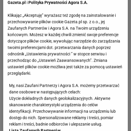
Gazeta.pl
i
Polityka Prywatności Agora S.A.
Klikając „Akceptuję” wyrażasz też zgodę na zainstalowanie i
przechowywanie plików cookie Gazeta.pl sp. z o.o., jej
Zaufanych Partnerów i Agora S.A. na Twoim urządzeniu
końcowym. Możesz w każdej chwili zmienić swoje preferencje
dotyczące plików cookie, wywołując narzędzie do zarządzania
twoimi preferencjami dot. przetwarzania danych poprzez
odnośnik „Ustawienia prywatności ” w stopce serwisu i
przechodząc do „Ustawień Zaawansowanych”. Zmiana
ustawień plików cookie możliwa jest także za pomocą ustawień
przeglądarki.
Zobacz wideo
Wszystkich Świętych 2022. Drożyzna
My, nasi Zaufani Partnerzy i Agora S.A. możemy przetwarzać
dotarła na cmentarze? Emeryci: Nie narzekamy, nie
dane osobowe w następujących celach:
Użycie dokładnych danych geolokalizacyjnych. Aktywne
płaczemy
skanowanie charakterystyki urządzenia do celów
identyfikacji. Przechowywanie informacji na urządzeniu lub
Więcej podobnych artykułów przeczytasz na stronie
dostęp do nich. Spersonalizowane reklamy i treści, pomiar
reklam i treści, badnie odbiorców i ulepszanie usług.
głównej
Gazeta.pl
Lista Zaufanych Partnerów