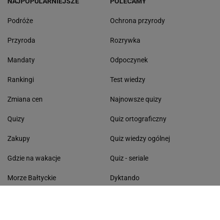
NAJPOPULARNIEJSZE
POLECAMY
Podróże
Ochrona przyrody
Przyroda
Rozrywka
Mandaty
Odpoczynek
Rankingi
Test wiedzy
Zmiana cen
Najnowsze quizy
Quizy
Quiz ortograficzny
Zakupy
Quiz wiedzy ogólnej
Gdzie na wakacje
Quiz - seriale
Morze Bałtyckie
Dyktando
Lasy Państwowe
Dni wolne od pracy
Życzenia
Kolęda 2026