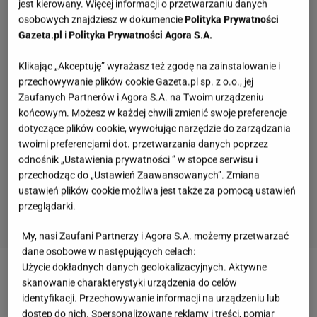
jest kierowany. Więcej informacji o przetwarzaniu danych
osobowych znajdziesz w dokumencie
Polityka Prywatności
Gazeta.pl
i
Polityka Prywatności Agora S.A.
Klikając „Akceptuję” wyrażasz też zgodę na zainstalowanie i
przechowywanie plików cookie Gazeta.pl sp. z o.o., jej
Zaufanych Partnerów i Agora S.A. na Twoim urządzeniu
końcowym. Możesz w każdej chwili zmienić swoje preferencje
dotyczące plików cookie, wywołując narzędzie do zarządzania
twoimi preferencjami dot. przetwarzania danych poprzez
odnośnik „Ustawienia prywatności ” w stopce serwisu i
przechodząc do „Ustawień Zaawansowanych”. Zmiana
ustawień plików cookie możliwa jest także za pomocą ustawień
przeglądarki.
My, nasi Zaufani Partnerzy i Agora S.A. możemy przetwarzać
dane osobowe w następujących celach:
Użycie dokładnych danych geolokalizacyjnych. Aktywne
Zobacz wideo
Drogie grzyby rosną w centrum
skanowanie charakterystyki urządzenia do celów
identyfikacji. Przechowywanie informacji na urządzeniu lub
miasta! Są jednymi z najsmaczniejszych
dostęp do nich. Spersonalizowane reklamy i treści, pomiar