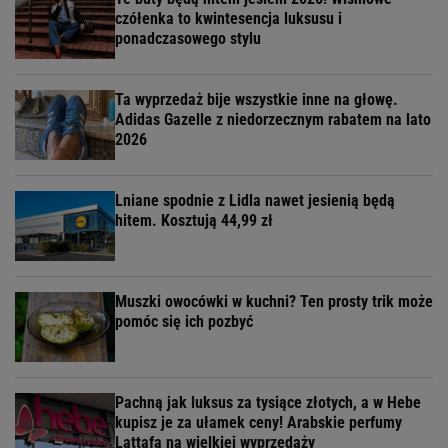
czółenka to kwintesencja luksusu i
ponadczasowego stylu
Ta wyprzedaż bije wszystkie inne na głowę.
Adidas Gazelle z niedorzecznym rabatem na lato
2026
Lniane spodnie z Lidla nawet jesienią będą
hitem. Kosztują 44,99 zł
Muszki owocówki w kuchni? Ten prosty trik może
pomóc się ich pozbyć
Pachną jak luksus za tysiące złotych, a w Hebe
kupisz je za ułamek ceny! Arabskie perfumy
Lattafa na wielkiej wyprzedaży