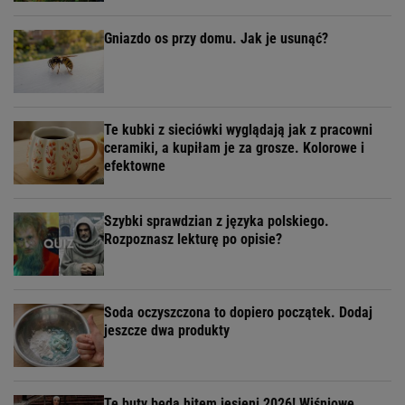
Gniazdo os przy domu. Jak je usunąć?
Te kubki z sieciówki wyglądają jak z pracowni
ceramiki, a kupiłam je za grosze. Kolorowe i
efektowne
Szybki sprawdzian z języka polskiego.
Rozpoznasz lekturę po opisie?
Soda oczyszczona to dopiero początek. Dodaj
jeszcze dwa produkty
Te buty będą hitem jesieni 2026! Wiśniowe