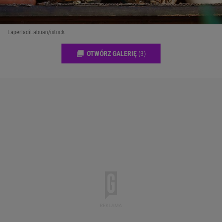
LaperladiLabuan/istock
OTWÓRZ GALERIĘ
(3)