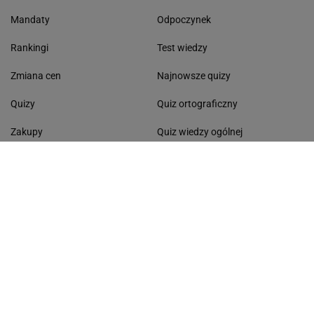
Mandaty
Odpoczynek
Rankingi
Test wiedzy
Zmiana cen
Najnowsze quizy
Quizy
Quiz ortograficzny
Zakupy
Quiz wiedzy ogólnej
Gdzie na wakacje
Quiz - seriale
Morze Bałtyckie
Dyktando
Lasy Państwowe
Dni wolne od pracy
Życzenia
Kolęda 2026
Pomysł na obiad
Segregacja odpadów
ŻYCIE I STYL
CZAS WOLNY