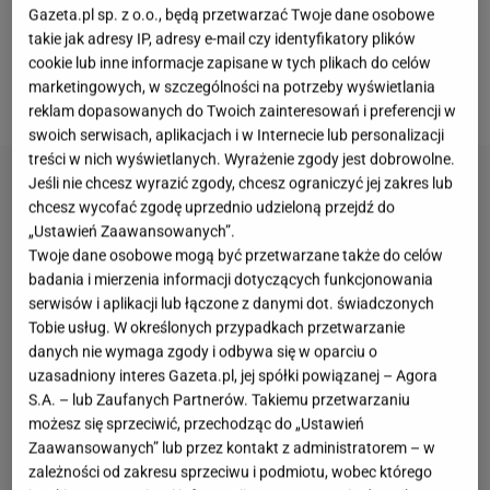
aromatyczne niż surowe i lepiej podbijają smak
Gazeta.pl sp. z o.o., będą przetwarzać Twoje dane osobowe
potraw. Nie można tego jednak powiedzieć o
takie jak adresy IP, adresy e-mail czy identyfikatory plików
cookie lub inne informacje zapisane w tych plikach do celów
wszystkich gatunkach. Niektóre z nich po
marketingowych, w szczególności na potrzeby wyświetlania
suszeniu mogą być niesmaczne.
reklam dopasowanych do Twoich zainteresowań i preferencji w
swoich serwisach, aplikacjach i w Internecie lub personalizacji
treści w nich wyświetlanych. Wyrażenie zgody jest dobrowolne.
Jeśli nie chcesz wyrazić zgody, chcesz ograniczyć jej zakres lub
chcesz wycofać zgodę uprzednio udzieloną przejdź do
„Ustawień Zaawansowanych”.
Twoje dane osobowe mogą być przetwarzane także do celów
badania i mierzenia informacji dotyczących funkcjonowania
serwisów i aplikacji lub łączone z danymi dot. świadczonych
Tobie usług. W określonych przypadkach przetwarzanie
danych nie wymaga zgody i odbywa się w oparciu o
uzasadniony interes Gazeta.pl, jej spółki powiązanej – Agora
S.A. – lub Zaufanych Partnerów. Takiemu przetwarzaniu
możesz się sprzeciwić, przechodząc do „Ustawień
Zaawansowanych” lub przez kontakt z administratorem – w
zależności od zakresu sprzeciwu i podmiotu, wobec którego