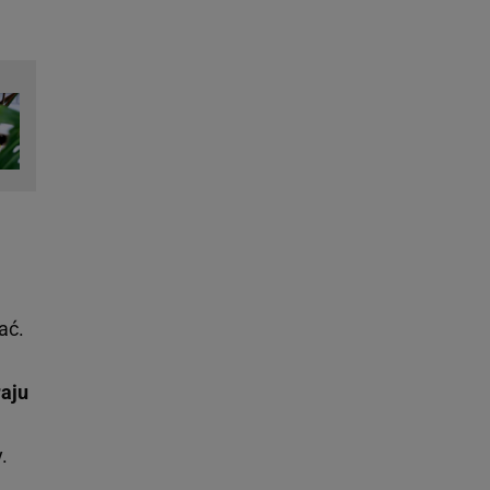
ać.
aju
.