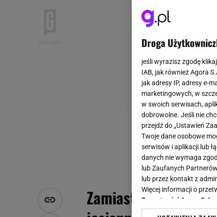
Droga Użytkownicz
jeśli wyrazisz zgodę klika
IAB, jak również Agora S
jak adresy IP, adresy e-m
marketingowych, w szcze
w swoich serwisach, aplik
dobrowolne. Jeśli nie ch
przejdź do „Ustawień Z
Twoje dane osobowe mogą
serwisów i aplikacji lub
danych nie wymaga zgody 
lub Zaufanych Partnerów
lub przez kontakt z admi
Więcej informacji o prz
Zamiast do śmietnika
Prywatności Agora S.A.