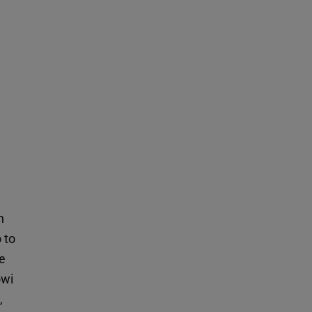
n
 to
że
owi
,