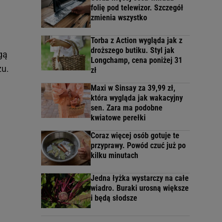
folię pod telewizor. Szczegół
zmienia wszystko
Torba z Action wygląda jak z
droższego butiku. Styl jak
gą
Longchamp, cena poniżej 31
u.
zł
Maxi w Sinsay za 39,99 zł,
która wygląda jak wakacyjny
sen. Zara ma podobne
kwiatowe perełki
Coraz więcej osób gotuje te
przyprawy. Powód czuć już po
kilku minutach
Jedna łyżka wystarczy na całe
wiadro. Buraki urosną większe
i będą słodsze