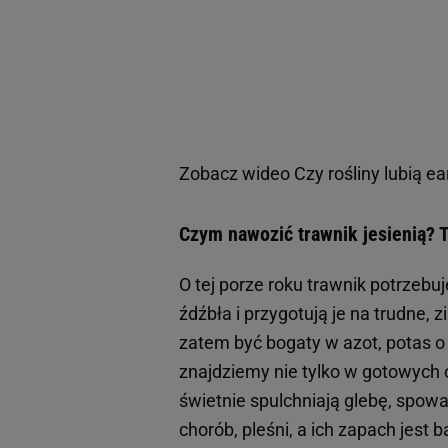
Zobacz wideo
Czy rośliny lubią e
Czym nawozić trawnik jesienią? 
O tej porze roku trawnik potrzeb
źdźbła i przygotują je na trudne
zatem być bogaty w azot, potas o 
znajdziemy nie tylko w gotowych 
świetnie spulchniają glebę, spowa
chorób, pleśni, a ich zapach jest