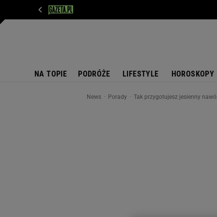
WIADOMOŚCI
NEXT
SPORT
PLOTEK
D
NA TOPIE
PODRÓŻE
LIFESTYLE
HOROSKOPY
News
Porady
Tak przygotujesz jesienny nawó