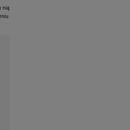
 nią
eniu