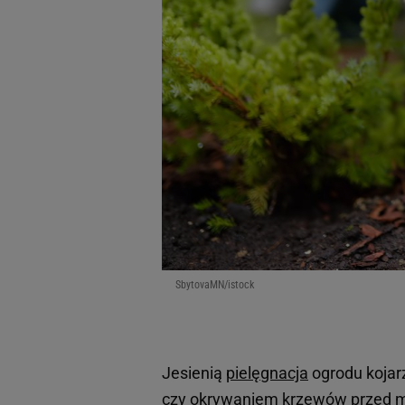
SbytovaMN/istock
Jesienią
pielęgnacja
ogrodu kojar
czy okrywaniem krzewów przed mro