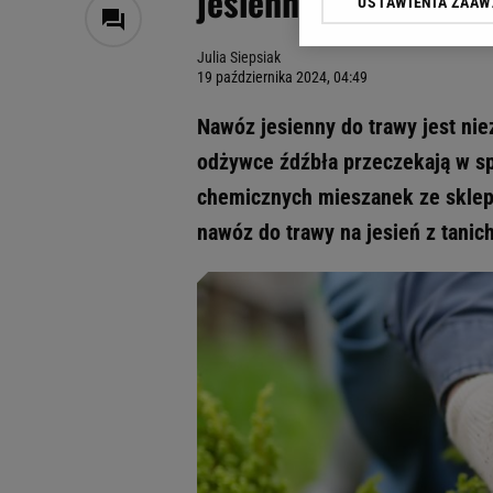
jesienny nawóz do t
USTAWIENIA ZAA
Klikając „Akceptuję” wyra
Zaufanych Partnerów i A
Julia Siepsiak
dotyczące plików cookie,
19 października 2024, 04:49
odnośnik „Ustawienia pr
plików cookie możliwa je
Nawóz jesienny do trawy jest nie
My, nasi Zaufani Partne
odżywce źdźbła przeczekają w spo
Użycie dokładnych danych
chemicznych mieszanek ze sklepu
Przechowywanie informacji
badnie odbiorców i uleps
nawóz do trawy na jesień z tanic