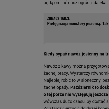
będą omijać nasz ogród z daleka.
Pielęgnacja monstery jesienią. Tak
Kiedy sypać nawóz jesienny na tr
Nawóz z kawy
można przygotować
żadnej pracy. Wystarczy równomier
Najlepiej robić to w słoneczny, b
żadne opady.
Październik to dos
o tej porze nie występują jeszcze
wówczas dużo czasu, by dostać si
Wystarczy wrzucić do dużej konew