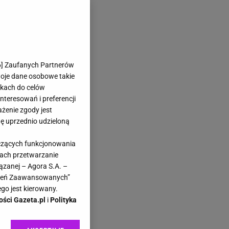
6
] Zaufanych Partnerów
woje dane osobowe takie
likach do celów
teresowań i preferencji
ażenie zgody jest
dę uprzednio udzieloną
yczących funkcjonowania
kach przetwarzanie
ązanej – Agora S.A. –
awień Zaawansowanych”
go jest kierowany.
ości Gazeta.pl
i
Polityka