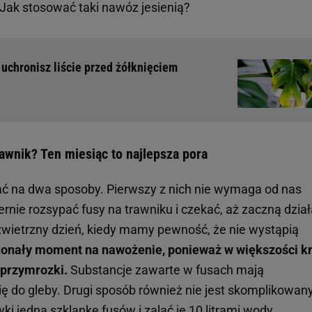
 Jak stosować taki nawóz jesienią?
 uchronisz liście przed żółknięciem
awnik? Ten miesiąc to najlepsza pora
 na dwa sposoby. Pierwszy z nich nie wymaga od nas
nie rozsypać fusy na trawniku i czekać, aż zaczną dział
ezwietrzny dzień, kiedy mamy pewność, że nie wystąpią
konały moment na nawożenie, ponieważ w większości kr
 przymrozki.
Substancje zawarte w fusach mają
ę do gleby. Drugi sposób również nie jest skomplikowany
ki jedną szklankę fusów i zalać je 10
litrami
wody.