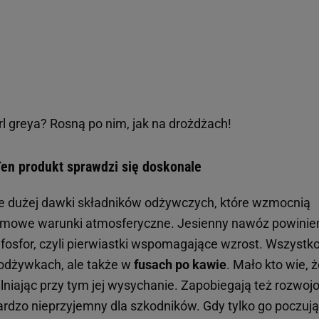
arl greya? Rosną po nim, jak na drożdżach!
Ten produkt sprawdzi się doskonale
uje dużej dawki składników odżywczych, które wzmocnią
, zimowe warunki atmosferyczne. Jesienny nawóz powinie
fosfor, czyli pierwiastki wspomagające wzrost. Wszystko
odżywkach, ale także w
fusach po kawie
. Mało kto wie, 
lniając przy tym jej wysychanie. Zapobiegają też rozwoj
 bardzo nieprzyjemny dla szkodników. Gdy tylko go poczują