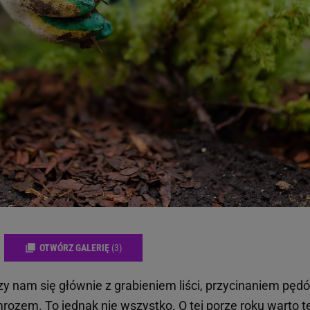
OTWÓRZ GALERIĘ
(3)
zy nam się głównie z grabieniem liści, przycinaniem pęd
zem. To jednak nie wszystko. O tej porze roku warto t