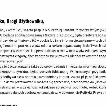
ko, Drogi Użytkowniku,
jąc „Akceptuję”, Gazeta.pl sp. z o.o. oraz jej Zaufani Partnerzy, w tym [
67
.A. będąca spółką powiązaną z Gazeta.pl sp. z o.o., będą przetwarzać T
ail czy identyfikatory plików cookie lub inne informacje zapisane w tych p
gólności na potrzeby wyświetlania reklam dopasowanych do Twoich zain
acjach i w Internecie lub personalizacji treści w nich wyświetlanych. Wyr
cesz wyrazić zgody, chcesz ograniczyć jej zakres lub chcesz wycofać zgo
aawansowanych”.
 być przetwarzane także do celów badania i mierzenia informacji dot
 łączone z danymi dot. świadczonych Tobie usług. W określonych przypad
i odbywa się w oparciu o uzasadniony interes Gazeta.pl, jej spółki powi
. Takiemu przetwarzaniu możesz się sprzeciwić, przechodząc do „Ust
nistratorem – w zależności od zakresu sprzeciwu i podmiotu, wobec które
etwarzaniu danych osobowych znajdziesz w dokumencie
Polityka Prywatn
, wyrzuć na trawnik. To najlepszy