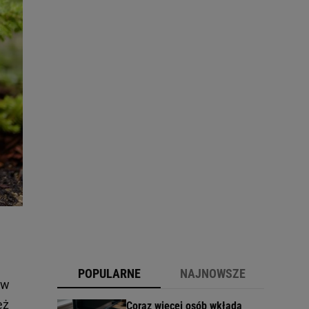
POPULARNE
NAJNOWSZE
ów
eż
Coraz więcej osób wkłada