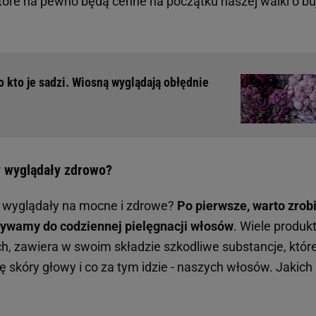
 które na pewno będą cenne na początku naszej walki o bu
ło kto je sadzi. Wiosną wyglądają obłędnie
y wyglądały zdrowo?
y wyglądały na mocne i zdrowe?
Po pierwsze, warto zrob
żywamy do codziennej pielęgnacji włosów
. Wiele produk
ch, zawiera w swoim składzie szkodliwe substancje, któr
 skóry głowy i co za tym idzie - naszych włosów. Jakich