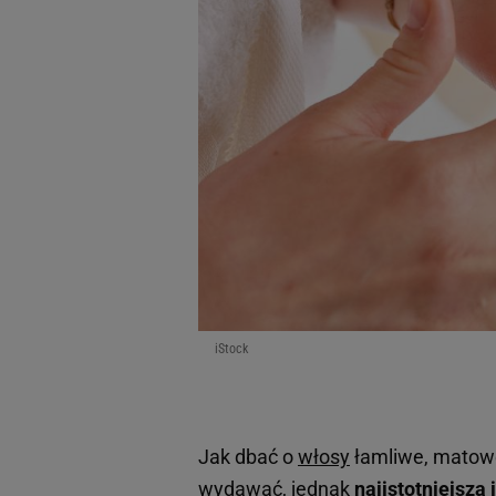
iStock
Jak dbać o
włosy
łamliwe, matowe 
wydawać, jednak
najistotniejsza