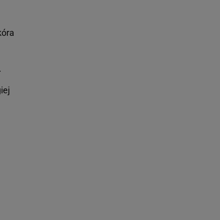
kóra
.
iej