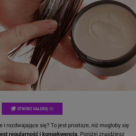
OTWÓRZ GALERIĘ
(3)
i rozdwajające się? To jest prostsze, niż mogłoby się
 jest regularność i konsekwencja
. Poniżej znajdziesz