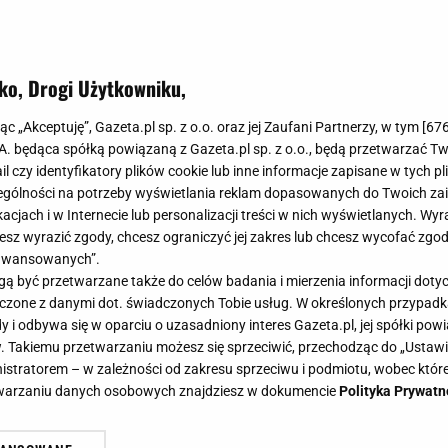
ko, Drogi Użytkowniku,
jąc „Akceptuję”, Gazeta.pl sp. z o.o. oraz jej Zaufani Partnerzy, w tym [
67
.A. będąca spółką powiązaną z Gazeta.pl sp. z o.o., będą przetwarzać T
ail czy identyfikatory plików cookie lub inne informacje zapisane w tych p
gólności na potrzeby wyświetlania reklam dopasowanych do Twoich zain
acjach i w Internecie lub personalizacji treści w nich wyświetlanych. Wyr
cesz wyrazić zgody, chcesz ograniczyć jej zakres lub chcesz wycofać zgo
aawansowanych”.
 być przetwarzane także do celów badania i mierzenia informacji dot
 łączone z danymi dot. świadczonych Tobie usług. W określonych przypad
i odbywa się w oparciu o uzasadniony interes Gazeta.pl, jej spółki powi
. Takiemu przetwarzaniu możesz się sprzeciwić, przechodząc do „Ust
nistratorem – w zależności od zakresu sprzeciwu i podmiotu, wobec które
etwarzaniu danych osobowych znajdziesz w dokumencie
Polityka Prywatn
ystarczy kilka prostych nawyków, a