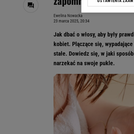
zapomnisz o plącząc
USTAWIENIA ZAA
Klikając „Akceptuję” wyra
Zaufanych Partnerów i A
Ewelina Nowacka
dotyczące plików cookie,
23 marca 2025, 20:34
odnośnik „Ustawienia pr
plików cookie możliwa je
Jak dbać o włosy, aby były praw
My, nasi Zaufani Partne
kobiet. Plączące się, wypadające
Użycie dokładnych danych
stałe. Dowiedz się, w jaki sposó
Przechowywanie informacji
badnie odbiorców i uleps
narzekać na swoje pukle.