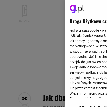
Droga Użytkownicz
jeśli wyrazisz zgodę klika
IAB, jak również Agora S
jak adresy IP, adresy e-m
marketingowych, w szcze
w swoich serwisach, aplik
dobrowolne. Jeśli nie ch
przejdź do „Ustawień Z
Twoje dane osobowe mogą
serwisów i aplikacji lub
danych nie wymaga zgody 
lub Zaufanych Partnerów
lub przez kontakt z admi
Więcej informacji o prz
Jak dbać o włosy? W
Prywatności Agora S.A.