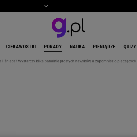
ZIECKO
MOTO
CIEKAWOSTKI
PORADY
NAUKA
PIENIĄDZE
QUIZY
e i lśniące? Wystarczy kilka banalnie prostych nawyków, a zapomnisz o plączących 