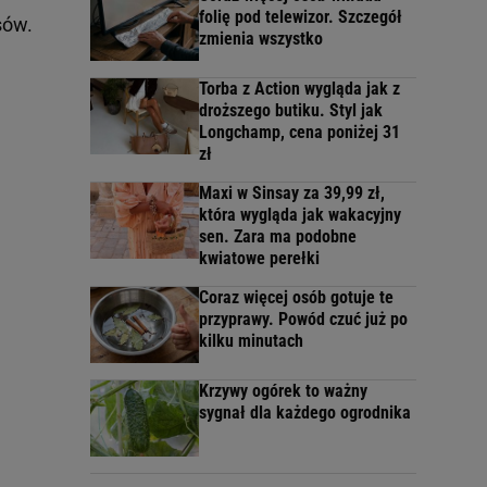
folię pod telewizor. Szczegół
sów.
zmienia wszystko
Torba z Action wygląda jak z
droższego butiku. Styl jak
Longchamp, cena poniżej 31
zł
Maxi w Sinsay za 39,99 zł,
która wygląda jak wakacyjny
sen. Zara ma podobne
kwiatowe perełki
Coraz więcej osób gotuje te
przyprawy. Powód czuć już po
kilku minutach
Krzywy ogórek to ważny
sygnał dla każdego ogrodnika