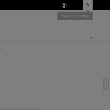
się i łamliwych puklach