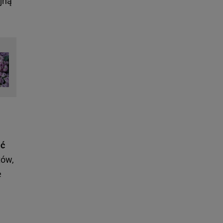
jną
ić
tów,
e