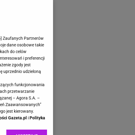
6
] Zaufanych Partnerów
woje dane osobowe takie
likach do celów
teresowań i preferencji
ażenie zgody jest
dę uprzednio udzieloną
yczących funkcjonowania
kach przetwarzanie
ązanej – Agora S.A. –
awień Zaawansowanych”
go jest kierowany.
ości Gazeta.pl
i
Polityka