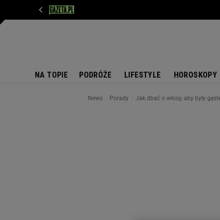
WIADOMOŚCI
NEXT
SPORT
PLOTEK
D
NA TOPIE
PODRÓŻE
LIFESTYLE
HOROSKOPY
News
Porady
Jak dbać o włosy, aby były gęst