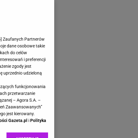
6
] Zaufanych Partnerów
woje dane osobowe takie
likach do celów
teresowań i preferencji
ażenie zgody jest
dę uprzednio udzieloną
yczących funkcjonowania
kach przetwarzanie
ązanej – Agora S.A. –
awień Zaawansowanych”
go jest kierowany.
ości Gazeta.pl
i
Polityka
ak