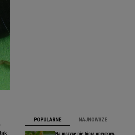
POPULARNE
NAJNOWSZE
h
Jak
Na mszyce nie biorą oprysków.