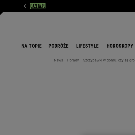
WIADOMOŚCI
NEXT
SPORT
PLOTEK
D
NA TOPIE
PODRÓŻE
LIFESTYLE
HOROSKOPY
News
Porady
Szczypawki w domu: czy są groź