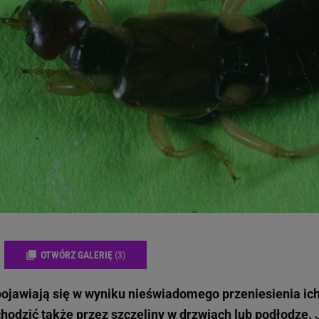
OTWÓRZ GALERIĘ
(3)
ojawiają się w wyniku nieświadomego przeniesienia ic
hodzić także przez szczeliny w drzwiach lub podłodze.