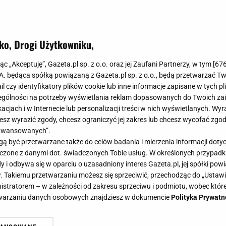
ko, Drogi Użytkowniku,
jąc „Akceptuję”, Gazeta.pl sp. z o.o. oraz jej Zaufani Partnerzy, w tym [
67
.A. będąca spółką powiązaną z Gazeta.pl sp. z o.o., będą przetwarzać T
ail czy identyfikatory plików cookie lub inne informacje zapisane w tych p
gólności na potrzeby wyświetlania reklam dopasowanych do Twoich zain
acjach i w Internecie lub personalizacji treści w nich wyświetlanych. Wyr
cesz wyrazić zgody, chcesz ograniczyć jej zakres lub chcesz wycofać zgo
aawansowanych”.
 być przetwarzane także do celów badania i mierzenia informacji dot
 łączone z danymi dot. świadczonych Tobie usług. W określonych przypad
i odbywa się w oparciu o uzasadniony interes Gazeta.pl, jej spółki powi
. Takiemu przetwarzaniu możesz się sprzeciwić, przechodząc do „Ust
nistratorem – w zależności od zakresu sprzeciwu i podmiotu, wobec które
etwarzaniu danych osobowych znajdziesz w dokumencie
Polityka Prywatn
 domu na wiosnę. Czy są groźne? J