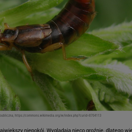
publiczna, https://commons.wikimedia.org/w/index.php?curid=8704113
jwiększy niepokój. Wyglądają nieco groźnie, dlatego wi