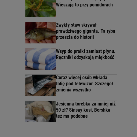
Wieszają to przy pomidorach
Zwykły staw skrywał
prawdziwego giganta. Ta ryba
przeszła do historii
Wsyp do pralki zamiast płynu.
Ręczniki odzyskają miękkość
Coraz więcej osób wkłada
folię pod telewizor. Szczegół
zmienia wszystko
Jesienna torebka za mniej niż
50 zł? Sinsay kusi, Bershka
też ma podobne