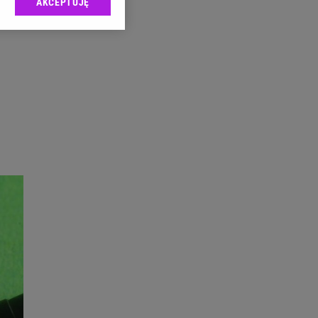
AKCEPTUJĘ
l sp. z o.o., jej
ić swoje preferencje
arzania danych poprzez
ych”. Zmiana ustawień
ach:
 celów identyfikacji.
omiar reklam i treści,