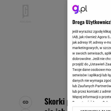
Droga Użytkownicz
jeśli wyrazisz zgodę klika
IAB, jak również Agora S
jak adresy IP, adresy e-m
marketingowych, w szcze
w swoich serwisach, aplik
dobrowolne. Jeśli nie ch
przejdź do „Ustawień Z
Twoje dane osobowe mogą
serwisów i aplikacji lub
danych nie wymaga zgody 
lub Zaufanych Partnerów
lub przez kontakt z admi
Więcej informacji o prz
Skorki pchają się do
Prywatności Agora S.A.