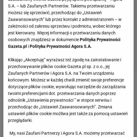
S.A. – lub Zaufanych Partnerów. Takiemu przetwarzaniu
możesz się sprzeciwić, przechodząc do „Ustawień
Zaawansowanych” lub przez kontakt z administratorem – w
zależności od zakresu sprzeciwu i podmiotu, wobec którego
jest kierowany. Więcej informacji o przetwarzaniu danych
osobowych znajdziesz w dokumencie
Polityka Prywatności
Gazeta.pl
i
Polityka Prywatności Agora S.A.
Klikając „Akceptuję” wyrażasz też zgodę na zainstalowanie i
przechowywanie plików cookie Gazeta.pl sp. z o.o., jej
Zaufanych Partnerów i Agora S.A. na Twoim urządzeniu
końcowym. Możesz w każdej chwili zmienić swoje preferencje
Zobacz wideo
Płyn do zakurzonych powierzchni.
dotyczące plików cookie, wywołując narzędzie do zarządzania
Meble będą pachnące i błyszczące
twoimi preferencjami dot. przetwarzania danych poprzez
odnośnik „Ustawienia prywatności ” w stopce serwisu i
przechodząc do „Ustawień Zaawansowanych”. Zmiana
Czym czyścić czarny zlew? Babciny sposób działa
ustawień plików cookie możliwa jest także za pomocą ustawień
przeglądarki.
cuda
My, nasi Zaufani Partnerzy i Agora S.A. możemy przetwarzać
Pielęgnacja czarnej armatury, choć z pozoru może