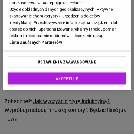
dane osobowe w następujących celach:
wydawać się trudna, tak naprawdę jest banalnie
Użycie dokładnych danych geolokalizacyjnych. Aktywne
skanowanie charakterystyki urządzenia do celów
prosta. Zasady działania są mniej więcej takie same
identyfikacji. Przechowywanie informacji na urządzeniu lub
jak przy popularnych srebrnych wykończeniach, na
dostęp do nich. Spersonalizowane reklamy i treści, pomiar
których również z czasem zaczynają pojawiać się
reklam i treści, badnie odbiorców i ulepszanie usług.
Lista Zaufanych Partnerów
zacieki.
Sekret związany z utrzymaniem ich w
dobrej kondycji polega na regularnym przecieraniu
baterii do sucha po każdym użyciu
. W ten sposób
USTAWIENIA ZAAWANSOWANE
unikniemy powstawania brzydkich plam oraz
gromadzenia się kamienia w poszczególnych
AKCEPTUJĘ
częściach zlewu.
Zobacz też:
Jak wyczyścić płytę indukcyjną?
Wypróbuj metodę "mokrej komory". Będzie lśnić jak
nowa