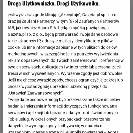
Droga Użytkowniczko, Drogi Użytkowniku,
jeśli wyrazisz zgodę klikając „Akceptuję”, Gazeta.pl sp. z o.o.
oraz jej Zaufani Partnerzy, w tym [
676
] Zaufanych Partnerów
IAB, jak również Agora S.A. będąca spółką powiązaną z
Gazeta.pl sp. z o.o., będą przetwarzać Twoje dane osobowe
takie jak adresy IP, adresy e-mail czy identyfikatory plików
cookie lub inne informacje zapisane w tych plikach do celów
marketingowych, w szczególności na potrzeby wyświetlania
reklam dopasowanych do Twoich zainteresowań i preferencji w
swoich serwisach, aplikacjach i w Internecie lub personalizacji
treści w nich wyświetlanych. Wyrażenie zgody jest dobrowolne.
Jeśli nie chcesz wyrazić zgody, chcesz ograniczyć jej zakres lub
chcesz wycofać zgodę uprzednio udzieloną przejdź do
„Ustawień Zaawansowanych”.
Twoje dane osobowe mogą być przetwarzane także do celów
badania i mierzenia informacji dotyczących funkcjonowania
serwisów i aplikacji lub łączone z danymi dot. świadczonych
Tobie usług. W określonych przypadkach przetwarzanie
danych nie wymaga zgody i odbywa się w oparciu o
uzasadniony interes Gazeta.pl, jej spółki powiązanej – Agora