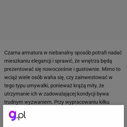
Czarna armatura w niebanalny sposób potrafi nadać
mieszkaniu elegancji i sprawić, że wnętrza będą
prezentować się nowocześnie i gustownie. Mimo to
wciąż wiele osób waha się, czy zainwestować w
tego typu umywalki, ponieważ krążą mity, że
utrzymanie ich w zadowalającej kondycji bywa
trudnym wyzwaniem. Przy wypracowaniu kilku
nawyków możesz mieć pewność, że bateria będzie
wyglądać jak nowa latami.