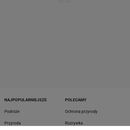
NAJPOPULARNIEJSZE
POLECAMY
Podróże
Ochrona przyrody
Przyroda
Rozrywka