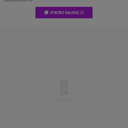
pixabay/Etienne-F59
OTWÓRZ GALERIĘ
(3)