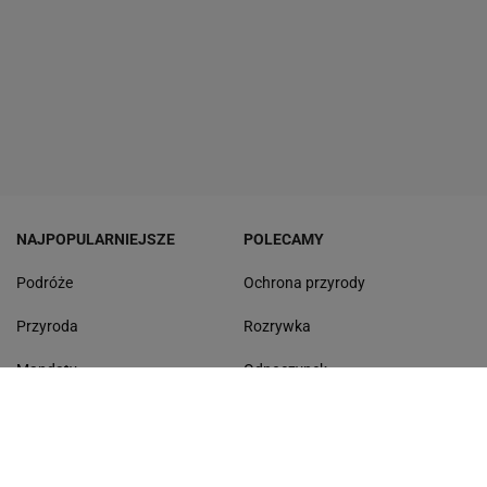
NAJPOPULARNIEJSZE
POLECAMY
Podróże
Ochrona przyrody
Przyroda
Rozrywka
Mandaty
Odpoczynek
Rankingi
Test wiedzy
Zmiana cen
Najnowsze quizy