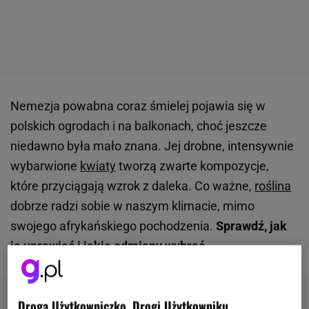
Nemezja powabna coraz śmielej pojawia się w
polskich ogrodach i na balkonach, choć jeszcze
niedawno była mało znana. Jej drobne, intensywnie
wybarwione
kwiaty
tworzą zwarte kompozycje,
które przyciągają wzrok z daleka. Co ważne,
roślina
dobrze radzi sobie w naszym klimacie, mimo
swojego afrykańskiego pochodzenia.
Sprawdź, jak
ją uprawiać i jakie odmiany wybrać.
Droga Użytkowniczko, Drogi Użytkowniku,