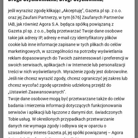
jeśli wyrazisz zgodę klikając „Akceptuję”, Gazeta.pl sp. z o.o.
oraz jej Zaufani Partnerzy, w tym [
676
] Zaufanych Partnerów
IAB, jak również Agora S.A. będąca spółką powiązaną z
Gazeta.pl sp. z o.o., będą przetwarzać Twoje dane osobowe
takie jak adresy IP, adresy e-mail czy identyfikatory plików
cookie lub inne informacje zapisane w tych plikach do celów
marketingowych, w szczególności na potrzeby wyświetlania
reklam dopasowanych do Twoich zainteresowań i preferencji w
swoich serwisach, aplikacjach i w Internecie lub personalizacji
treści w nich wyświetlanych. Wyrażenie zgody jest dobrowolne.
Jeśli nie chcesz wyrazić zgody, chcesz ograniczyć jej zakres lub
chcesz wycofać zgodę uprzednio udzieloną przejdź do
„Ustawień Zaawansowanych”.
Twoje dane osobowe mogą być przetwarzane także do celów
badania i mierzenia informacji dotyczących funkcjonowania
serwisów i aplikacji lub łączone z danymi dot. świadczonych
Tobie usług. W określonych przypadkach przetwarzanie
danych nie wymaga zgody i odbywa się w oparciu o
uzasadniony interes Gazeta.pl, jej spółki powiązanej – Agora