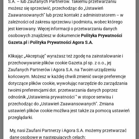
S.A. – lub Zaufanych Partnerów. Takiemu przetwarzaniu
możesz się sprzeciwić, przechodząc do „Ustawień
Zaawansowanych” lub przez kontakt z administratorem – w
zależności od zakresu sprzeciwu i podmiotu, wobec którego
jest kierowany. Więcej informacji o przetwarzaniu danych
osobowych znajdziesz w dokumencie
Polityka Prywatności
Gazeta.pl
i
Polityka Prywatności Agora S.A.
Klikając „Akceptuję” wyrażasz też zgodę na zainstalowanie i
przechowywanie plików cookie Gazeta.pl sp. z o.o., jej
Zobacz wideo
Prof. Chojnicki: Wyższa temperatura
Zaufanych Partnerów i Agora S.A. na Twoim urządzeniu
nie zawsze sprowokuje przyrost roślin
końcowym. Możesz w każdej chwili zmienić swoje preferencje
dotyczące plików cookie, wywołując narzędzie do zarządzania
twoimi preferencjami dot. przetwarzania danych poprzez
Czy nemezja jest wieloletnia? Jak długo kwitnie
odnośnik „Ustawienia prywatności ” w stopce serwisu i
nemezja powabna? Koloruje ogród przez wiele
przechodząc do „Ustawień Zaawansowanych”. Zmiana
ustawień plików cookie możliwa jest także za pomocą ustawień
miesięcy
przeglądarki.
Nemezja powabna
, znana też jako
jawnostka
, to
My, nasi Zaufani Partnerzy i Agora S.A. możemy przetwarzać
dane osobowe w następujących celach:
jednoroczna roślina z
rodziny
trędownikowatych.