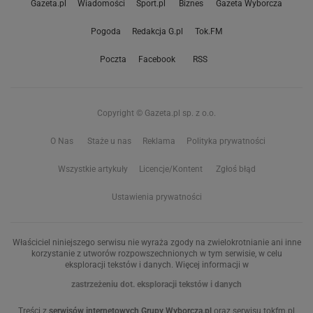
Gazeta.pl
Wiadomości
Sport.pl
Biznes
Gazeta Wyborcza
Pogoda
Redakcja G.pl
Tok.FM
Poczta
Facebook
RSS
Copyright © Gazeta.pl sp. z o.o.
O Nas
Staże u nas
Reklama
Polityka prywatności
Wszystkie artykuły
Licencje/Kontent
Zgłoś błąd
Ustawienia prywatności
Właściciel niniejszego serwisu nie wyraża zgody na zwielokrotnianie ani inne
korzystanie z utworów rozpowszechnionych w tym serwisie, w celu
eksploracji tekstów i danych. Więcej informacji w
zastrzeżeniu dot. eksploracji tekstów i danych
Treści z
serwisów internetowych Grupy Wyborcza.pl
oraz serwisu tokfm.pl