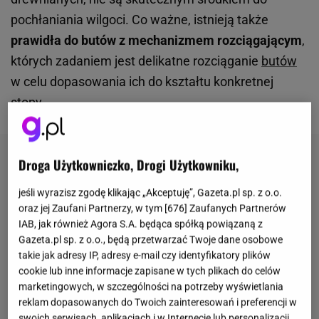
pochłaniania wilgoci. Co ważne, istnieją także
prawidła do butów z mechanizmem rozciągającym
,
których zadaniem jest delikatne rozciąganie
butów
w celu dopasowania ich do kształtu konkretnej
stopy
.
Droga Użytkowniczko, Drogi Użytkowniku,
jeśli wyrazisz zgodę klikając „Akceptuję”, Gazeta.pl sp. z o.o.
oraz jej Zaufani Partnerzy, w tym [
676
] Zaufanych Partnerów
IAB, jak również Agora S.A. będąca spółką powiązaną z
Gazeta.pl sp. z o.o., będą przetwarzać Twoje dane osobowe
takie jak adresy IP, adresy e-mail czy identyfikatory plików
cookie lub inne informacje zapisane w tych plikach do celów
marketingowych, w szczególności na potrzeby wyświetlania
reklam dopasowanych do Twoich zainteresowań i preferencji w
swoich serwisach, aplikacjach i w Internecie lub personalizacji