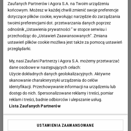
Zobacz wideo
Nietypowe zastosowania skórki od
Zaufanych Partnerów i Agora S.A. na Twoim urządzeniu
banana. Wyczyścisz nią między innymi... skórzane
końcowym. Możesz w każdej chwili zmienić swoje preferencje
dotyczące plików cookie, wywołując narzędzie do zarządzania
buty!
twoimi preferencjami dot. przetwarzania danych poprzez
odnośnik „Ustawienia prywatności ” w stopce serwisu i
Prawidła drewniane - funkcje, o których warto
przechodząc do „Ustawień Zaawansowanych”. Zmiana
ustawień plików cookie możliwa jest także za pomocą ustawień
wiedzieć
przeglądarki.
Prawidła drewniane są wykonane głównie z
drewna
My, nasi Zaufani Partnerzy i Agora S.A. możemy przetwarzać
cedrowego
i spełniają różne funkcje. Wypełniając
dane osobowe w następujących celach:
Użycie dokładnych danych geolokalizacyjnych. Aktywne
wnętrze
buta
, przede wszystkim
pomagają w
skanowanie charakterystyki urządzenia do celów
utrzymaniu jego kształtu
, co ma szczególne
identyfikacji. Przechowywanie informacji na urządzeniu lub
znaczenie w przypadku obuwia skórzanego (dzięki
dostęp do nich. Spersonalizowane reklamy i treści, pomiar
reklam i treści, badnie odbiorców i ulepszanie usług.
temu obuwie dobrze prezentuje się na stopie).
Lista Zaufanych Partnerów
Używając prawideł drewnianych, minimalizujemy
ryzyko nie tylko odkształceń obuwia skórzanego,
USTAWIENIA ZAAWANSOWANE