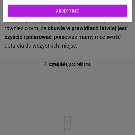
ale także jego pęknięć i załamań
. Regularne
używanie sprawia, że skóra staje się naciągnięta i
AKCEPTUJĘ
zachowuje swoją elastyczność. Warto wspomnieć
również o tym, że
obuwie w prawidłach łatwiej jest
czyścić i polerować
, ponieważ mamy możliwość
dotarcia do wszystkich miejsc.