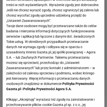
treści w nich wyświetlanych. Wyrażenie zgody jest dobrowolne.
Jeśli nie chcesz wyrazić zgody, chcesz ograniczyć jej zakres lub
chcesz wycofać zgodę uprzednio udzieloną przejdź do
„Ustawień Zaawansowanych”.
Twoje dane osobowe mogą być przetwarzane także do celów
badania i mierzenia informacji dotyczących funkcjonowania
serwisów i aplikacji lub łączone z danymi dot. świadczonych
Tobie usług. W określonych przypadkach przetwarzanie
danych nie wymaga zgody i odbywa się w oparciu o
uzasadniony interes Gazeta.pl, jej spółki powiązanej – Agora
S.A. – lub Zaufanych Partnerów. Takiemu przetwarzaniu
możesz się sprzeciwić, przechodząc do „Ustawień
Zaawansowanych” lub przez kontakt z administratorem – w
zależności od zakresu sprzeciwu i podmiotu, wobec którego
jest kierowany. Więcej informacji o przetwarzaniu danych
osobowych znajdziesz w dokumencie
Polityka Prywatności
Gazeta.pl
i
Polityka Prywatności Agora S.A.
Klikając „Akceptuję” wyrażasz też zgodę na zainstalowanie i
przechowywanie plików cookie Gazeta.pl sp. z o.o., jej