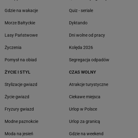
Gdzie na wakacje
Quiz - seriale
Morze Bałtyckie
Dyktando
Lasy Państwowe
Dni wolne od pracy
Życzenia
Kolęda 2026
Pomysł na obiad
Segregacja odpadów
ŻYCIE I STYL
CZAS WOLNY
Stylizacje gwiazd
Atrakcje turystyczne
Życie gwiazd
Ciekawe miejsca
Fryzury gwiazd
Urlop w Polsce
Modne paznokcie
Urlop za granicą
Moda na jesień
Gdzie na weekend