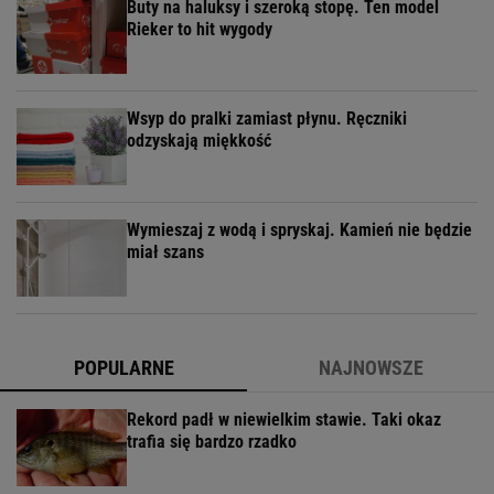
Buty na haluksy i szeroką stopę. Ten model
Rieker to hit wygody
Wsyp do pralki zamiast płynu. Ręczniki
odzyskają miękkość
Wymieszaj z wodą i spryskaj. Kamień nie będzie
miał szans
POPULARNE
NAJNOWSZE
Rekord padł w niewielkim stawie. Taki okaz
trafia się bardzo rzadko