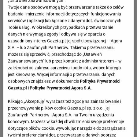
„Ustawień Zaawansowanych”.
Twoje dane osobowe mogą być przetwarzane także do celów
badania i mierzenia informacji dotyczących funkcjonowania
serwisów i aplikacji lub łączone z danymi dot. świadczonych
Tobie usług. W określonych przypadkach przetwarzanie
danych nie wymaga zgody i odbywa się w oparciu o
uzasadniony interes Gazeta.pl, jej spółki powiązanej – Agora
S.A. – lub Zaufanych Partnerów. Takiemu przetwarzaniu
możesz się sprzeciwić, przechodząc do „Ustawień
Zaawansowanych” lub przez kontakt z administratorem – w
zależności od zakresu sprzeciwu i podmiotu, wobec którego
jest kierowany. Więcej informacji o przetwarzaniu danych
osobowych znajdziesz w dokumencie
Polityka Prywatności
Gazeta.pl
i
Polityka Prywatności Agora S.A.
Klikając „Akceptuję” wyrażasz też zgodę na zainstalowanie i
przechowywanie plików cookie Gazeta.pl sp. z o.o., jej
Zaufanych Partnerów i Agora S.A. na Twoim urządzeniu
końcowym. Możesz w każdej chwili zmienić swoje preferencje
dotyczące plików cookie, wywołując narzędzie do zarządzania
twoimi preferencjami dot. przetwarzania danych poprzez