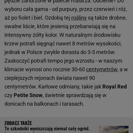
pędzle zanurzone w palecie malarza. Odcienie? Do
wyboru cała gama - od purpury, przez czerwień i róż,
aż po fiolet i biel. Ozdobą tej
rośliny
są także drobne,
owalne liście, które jesienią przebarwiają się na
intensywny żółty kolor. W naturalnym środowisku
krzew potrafi sięgnąć nawet 8 metrów wysokości,
jednak w Polsce zwykle dorasta do 3-5 metrów.
Zaskoczyć potrafi tempo jego wzrostu - w naszym
klimacie wynosi ono rocznie 30-60
centymetrów
, a w
cieplejszych rejonach świata nawet 90
centymetrów. Karłowe odmiany, takie jak
Royal Red
czy
Petite Snow
, świetnie sprawdzają się w
donicach na balkonach i tarasach.
Te szkodniki wyniszczają niemal cały ogród.