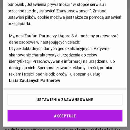
odnośnik „Ustawienia prywatności ” w stopce serwisu i
przechodząc do „Ustawień Zaawansowanych”. Zmiana
ustawień plików cookie możliwa jest także za pomocą ustawień
Zobacz wideo
Miniszklarnia z plastikowej butelki.
przeglądarki.
Dowiedz się, jak stworzyć domową rozsadę ziół
My, nasi Zaufani Partnerzy i Agora S.A. możemy przetwarzać
dane osobowe w następujących celach:
Lagerstroemia indica: królowa wśród roślin
Użycie dokładnych danych geolokalizacyjnych. Aktywne
skanowanie charakterystyki urządzenia do celów
ogrodowych. Tym przyciąga wzrok
identyfikacji. Przechowywanie informacji na urządzeniu lub
dostęp do nich. Spersonalizowane reklamy i treści, pomiar
Lagerstroemia indyjska
to prawdziwa królowa
reklam i treści, badnie odbiorców i ulepszanie usług.
wśród
roślin ozdobnych
- zachwyca nie tylko
Lista Zaufanych Partnerów
spektakularnym wyglądem, ale też wyjątkowo
długim okresem kwitnienia. Pierwsze
kwiaty
USTAWIENIA ZAAWANSOWANE
pojawiają się w lipcu i zdobią drzewko aż do
października, a czasem nawet dłużej. Puszyste
AKCEPTUJĘ
płatki o pofałdowanych brzegach przypominają