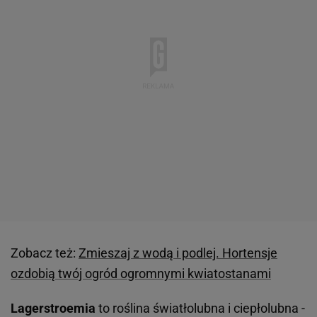
Zobacz też:
Zmieszaj z wodą i podlej. Hortensje
ozdobią twój ogród ogromnymi kwiatostanami
Lagerstroemia
to roślina światłolubna i ciepłolubna -