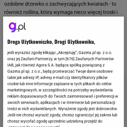
ozdobne drzewko o zachwycających kwiatach - to
również roślina, która wymaga nieco więcej troski i
uwagi niż inne. Jeśli jednak zapewnimy jej
odpowiednie warunki, potrafi odwdzięczyć się
spektakularnym kwitnieniem i przyciągać wzrok
Droga Użytkowniczko, Drogi Użytkowniku,
przez wiele tygodni. Warto więc dobrze poznać jej
potrzeby, zanim na dobre zagości w naszym
jeśli wyrazisz zgodę klikając „Akceptuję”, Gazeta.pl sp. z o.o.
oraz jej Zaufani Partnerzy, w tym [
676
] Zaufanych Partnerów
ogrodzie.
IAB, jak również Agora S.A. będąca spółką powiązaną z
Gazeta.pl sp. z o.o., będą przetwarzać Twoje dane osobowe
takie jak adresy IP, adresy e-mail czy identyfikatory plików
cookie lub inne informacje zapisane w tych plikach do celów
marketingowych, w szczególności na potrzeby wyświetlania
reklam dopasowanych do Twoich zainteresowań i preferencji w
swoich serwisach, aplikacjach i w Internecie lub personalizacji
treści w nich wyświetlanych. Wyrażenie zgody jest dobrowolne.
Jeśli nie chcesz wyrazić zgody, chcesz ograniczyć jej zakres lub
chcesz wycofać zgodę uprzednio udzieloną przejdź do