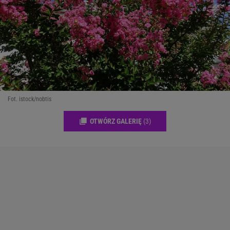
Fot. istock/nobtis
OTWÓRZ GALERIĘ
(3)