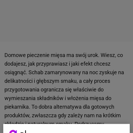
Domowe pieczenie mięsa ma swój urok. Wiesz, co
dodajesz, jak przyprawiasz i jaki efekt chcesz
osiągnąć. Schab zamarynowany na noc zyskuje na
delikatności i głębszym smaku, a cały proces
przygotowania ogranicza się właściwie do
wymieszania składników i włożenia mięsa do
piekarnika. To dobra alternatywa dla gotowych
produktów, zwłaszcza gdy zależy nam na krótkim
składzie i naturalnym smaku. Podrzucamy
sprawdzony przepis.