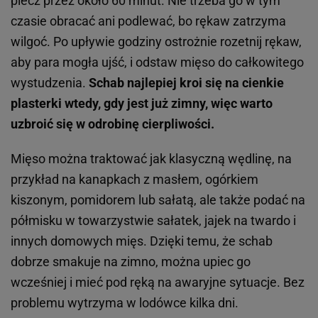
piecz przez około 60 minut. Nie trzeba go w tym
czasie obracać ani podlewać, bo rękaw zatrzyma
wilgoć. Po upływie godziny ostrożnie rozetnij rękaw,
aby para mogła ujść, i odstaw mięso do całkowitego
wystudzenia.
Schab najlepiej kroi się na cienkie
plasterki wtedy, gdy jest już zimny, więc warto
uzbroić się w odrobinę cierpliwości.
Mięso można traktować jak klasyczną wędlinę, na
przykład na kanapkach z masłem, ogórkiem
kiszonym, pomidorem lub sałatą, ale także podać na
półmisku w towarzystwie sałatek, jajek na twardo i
innych domowych mięs. Dzięki temu, że schab
dobrze smakuje na zimno, można upiec go
wcześniej i mieć pod ręką na awaryjne sytuacje. Bez
problemu wytrzyma w lodówce kilka dni.