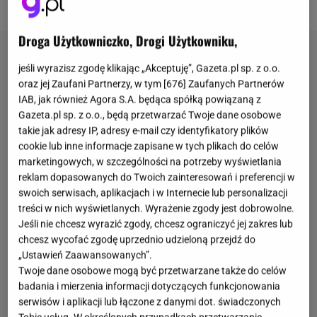
Droga Użytkowniczko, Drogi Użytkowniku,
jeśli wyrazisz zgodę klikając „Akceptuję”, Gazeta.pl sp. z o.o.
oraz jej Zaufani Partnerzy, w tym [
676
] Zaufanych Partnerów
IAB, jak również Agora S.A. będąca spółką powiązaną z
Gazeta.pl sp. z o.o., będą przetwarzać Twoje dane osobowe
takie jak adresy IP, adresy e-mail czy identyfikatory plików
cookie lub inne informacje zapisane w tych plikach do celów
marketingowych, w szczególności na potrzeby wyświetlania
reklam dopasowanych do Twoich zainteresowań i preferencji w
swoich serwisach, aplikacjach i w Internecie lub personalizacji
treści w nich wyświetlanych. Wyrażenie zgody jest dobrowolne.
Jeśli nie chcesz wyrazić zgody, chcesz ograniczyć jej zakres lub
chcesz wycofać zgodę uprzednio udzieloną przejdź do
„Ustawień Zaawansowanych”.
Twoje dane osobowe mogą być przetwarzane także do celów
badania i mierzenia informacji dotyczących funkcjonowania
serwisów i aplikacji lub łączone z danymi dot. świadczonych
Tobie usług. W określonych przypadkach przetwarzanie