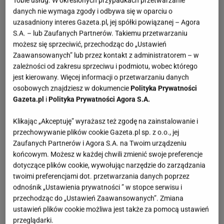
danych nie wymaga zgody i odbywa się w oparciu o
uzasadniony interes Gazeta.pl, jej spółki powiązanej – Agora
S.A. – lub Zaufanych Partnerów. Takiemu przetwarzaniu
możesz się sprzeciwić, przechodząc do „Ustawień
Zaawansowanych” lub przez kontakt z administratorem – w
zależności od zakresu sprzeciwu i podmiotu, wobec którego
jest kierowany. Więcej informacji o przetwarzaniu danych
osobowych znajdziesz w dokumencie
Polityka Prywatności
Gazeta.pl
i
Polityka Prywatności Agora S.A.
Klikając „Akceptuję” wyrażasz też zgodę na zainstalowanie i
przechowywanie plików cookie Gazeta.pl sp. z o.o., jej
Zaufanych Partnerów i Agora S.A. na Twoim urządzeniu
Zobacz wideo
"Co tak drogo?". Nowy cykl Gazeta.pl
końcowym. Możesz w każdej chwili zmienić swoje preferencje
dotyczące plików cookie, wywołując narzędzie do zarządzania
sprawdza, czy z drożyzną da się walczyć.
twoimi preferencjami dot. przetwarzania danych poprzez
Zaczynamy od schabowego
odnośnik „Ustawienia prywatności ” w stopce serwisu i
przechodząc do „Ustawień Zaawansowanych”. Zmiana
ustawień plików cookie możliwa jest także za pomocą ustawień
Schab pieczony w plastrach. Prosta marynata
przeglądarki.