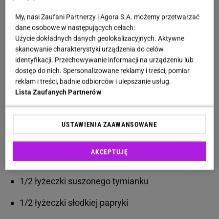
wydobywa z mięsa najlepszy smak
My, nasi Zaufani Partnerzy i Agora S.A. możemy przetwarzać
Składniki:
dane osobowe w następujących celach:
Użycie dokładnych danych geolokalizacyjnych. Aktywne
skanowanie charakterystyki urządzenia do celów
1 kg schabu
identyfikacji. Przechowywanie informacji na urządzeniu lub
dostęp do nich. Spersonalizowane reklamy i treści, pomiar
4 łyżki oleju
reklam i treści, badnie odbiorców i ulepszanie usług.
Lista Zaufanych Partnerów
2 ząbki czosnku
2 liście laurowe
USTAWIENIA ZAAWANSOWANE
1 łyżeczka soli
AKCEPTUJĘ
1 łyżeczka suszonego majeranku
1/2 łyżeczki suszonego tymianku
1/2 łyżeczki słodkiej papryki