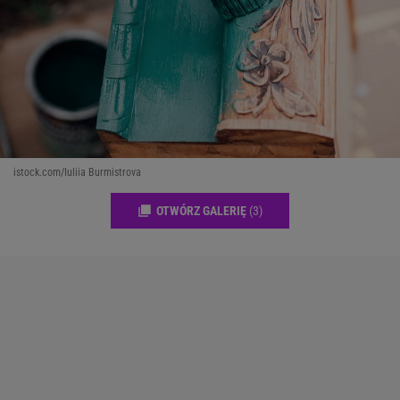
istock.com/Iuliia Burmistrova
OTWÓRZ GALERIĘ
(3)