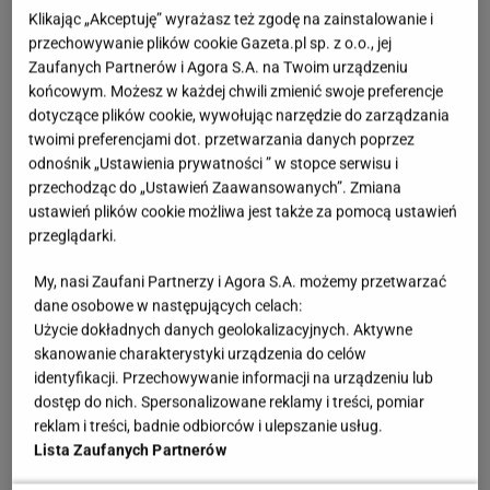
Klikając „Akceptuję” wyrażasz też zgodę na zainstalowanie i
przechowywanie plików cookie Gazeta.pl sp. z o.o., jej
Odnawianie mebli - od czego zacząć?
Zaufanych Partnerów i Agora S.A. na Twoim urządzeniu
końcowym. Możesz w każdej chwili zmienić swoje preferencje
Zanim chwycisz za papier ścierny czy farbę, warto
dotyczące plików cookie, wywołując narzędzie do zarządzania
poświęcić chwilę na ocenę stanu mebli. Nie każdy
twoimi preferencjami dot. przetwarzania danych poprzez
odnośnik „Ustawienia prywatności ” w stopce serwisu i
egzemplarz wymaga takiego samego podejścia, a
przechodząc do „Ustawień Zaawansowanych”. Zmiana
odpowiednie przygotowanie to połowa sukcesu.
ustawień plików cookie możliwa jest także za pomocą ustawień
przeglądarki.
Zwróć uwagę na:
My, nasi Zaufani Partnerzy i Agora S.A. możemy przetwarzać
dane osobowe w następujących celach:
stabilność konstrukcji - czy trzeba wzmocnić nogi,
Użycie dokładnych danych geolokalizacyjnych. Aktywne
dokręcić śruby, przykleić elementy;
skanowanie charakterystyki urządzenia do celów
identyfikacji. Przechowywanie informacji na urządzeniu lub
stan powierzchni - czy lakier jest popękany, czy
dostęp do nich. Spersonalizowane reklamy i treści, pomiar
drewno ma ubytki lub czy też nie zadomowiły się
reklam i treści, badnie odbiorców i ulepszanie usług.
Lista Zaufanych Partnerów
w nim szkodniki;