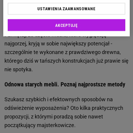
rodzaj materiału - odnowa starych mebli z litego
USTAWIENIA ZAAWANSOWANE
drewna będzie wyglądała inaczej niż praca z
laminatem.
AKCEPTUJĘ
Pamiętaj, że często meble, które wyglądają
najgorzej, kryją w sobie największy potencjał -
szczególnie te wykonane z prawdziwego drewna,
którego dziś w tańszych konstrukcjach już prawie się
nie spotyka.
Odnowa starych mebli. Poznaj najprostsze metody
Szukasz szybkich i efektownych sposobów na
odświeżenie wyposażenia? Oto kilka praktycznych
propozycji, z którymi poradzą sobie nawet
początkujący majsterkowicze.