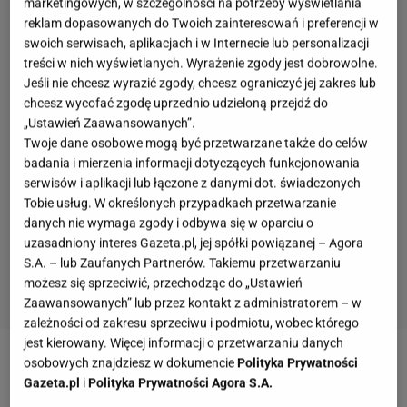
marketingowych, w szczególności na potrzeby wyświetlania
reklam dopasowanych do Twoich zainteresowań i preferencji w
swoich serwisach, aplikacjach i w Internecie lub personalizacji
treści w nich wyświetlanych. Wyrażenie zgody jest dobrowolne.
Jeśli nie chcesz wyrazić zgody, chcesz ograniczyć jej zakres lub
chcesz wycofać zgodę uprzednio udzieloną przejdź do
„Ustawień Zaawansowanych”.
Twoje dane osobowe mogą być przetwarzane także do celów
badania i mierzenia informacji dotyczących funkcjonowania
serwisów i aplikacji lub łączone z danymi dot. świadczonych
Tobie usług. W określonych przypadkach przetwarzanie
danych nie wymaga zgody i odbywa się w oparciu o
uzasadniony interes Gazeta.pl, jej spółki powiązanej – Agora
S.A. – lub Zaufanych Partnerów. Takiemu przetwarzaniu
możesz się sprzeciwić, przechodząc do „Ustawień
Zaawansowanych” lub przez kontakt z administratorem – w
zależności od zakresu sprzeciwu i podmiotu, wobec którego
jest kierowany. Więcej informacji o przetwarzaniu danych
osobowych znajdziesz w dokumencie
Polityka Prywatności
Zobacz wideo
Płyn do zakurzonych powierzchni.
Gazeta.pl
i
Polityka Prywatności Agora S.A.
Meble będą pachnące i błyszczące