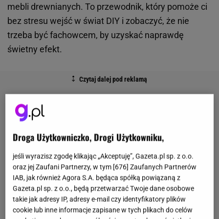
mebli drewnianych. To przewodnik, który pomoże ci
bez stresu wejść w świat DIY i zobaczyć, że nie
trzeba być fachowcem, by uzyskać naprawdę
świetny efekt.
Droga Użytkowniczko, Drogi Użytkowniku,
jeśli wyrazisz zgodę klikając „Akceptuję”, Gazeta.pl sp. z o.o.
oraz jej Zaufani Partnerzy, w tym [
676
] Zaufanych Partnerów
IAB, jak również Agora S.A. będąca spółką powiązaną z
Gazeta.pl sp. z o.o., będą przetwarzać Twoje dane osobowe
takie jak adresy IP, adresy e-mail czy identyfikatory plików
cookie lub inne informacje zapisane w tych plikach do celów