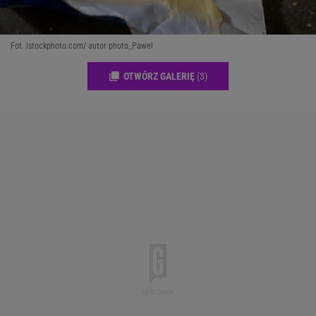
Fot. istockphoto.com/ autor photo_Pawel
OTWÓRZ GALERIĘ
(3)