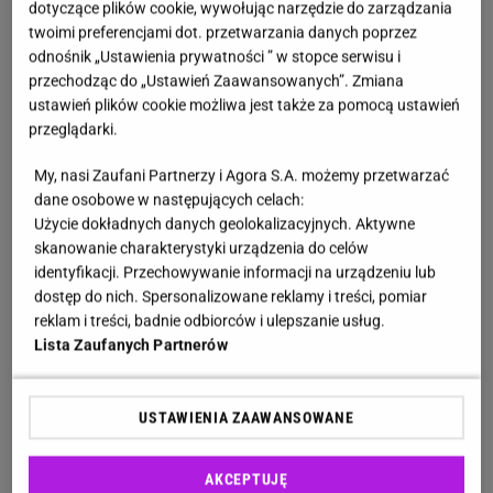
wrogów recyklingu. Papier nasiąknięty olejem lub
dotyczące plików cookie, wywołując narzędzie do zarządzania
masłem traci swoje właściwości, gdyż włókna
twoimi preferencjami dot. przetwarzania danych poprzez
odnośnik „Ustawienia prywatności ” w stopce serwisu i
celulozowe nie nadają się już do ponownego
przechodząc do „Ustawień Zaawansowanych”. Zmiana
przetworzenia. Podobnie jest z plastikiem:
ustawień plików cookie możliwa jest także za pomocą ustawień
zatłuszczona powierzchnia sprawia, że jego
przeglądarki.
oczyszczenie staje się kosztowne lub wręcz
My, nasi Zaufani Partnerzy i Agora S.A. możemy przetwarzać
niemożliwe.
dane osobowe w następujących celach:
Co gorsza, jeden zatłuszczony element może
Użycie dokładnych danych geolokalizacyjnych. Aktywne
skanowanie charakterystyki urządzenia do celów
zanieczyścić całą partię surowców na sortowni. W
identyfikacji. Przechowywanie informacji na urządzeniu lub
efekcie odpady, które teoretycznie nadawałyby się
dostęp do nich. Spersonalizowane reklamy i treści, pomiar
do recyklingu, trafiają na składowisko lub do
reklam i treści, badnie odbiorców i ulepszanie usług.
Lista Zaufanych Partnerów
spalarni. Wobec tego przy tłustych opakowaniach
ważniejsze od materiału jest to, czy dany przedmiot
faktycznie
nadaje się do ponownego przetworzenia
.
USTAWIENIA ZAAWANSOWANE
Papierowe opakowania po maśle, margarynie czy
serkach topionych niemal zawsze powinny trafiać
AKCEPTUJĘ