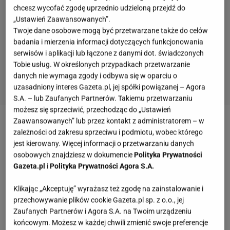
chcesz wycofać zgodę uprzednio udzieloną przejdź do
„Ustawień Zaawansowanych”.
Twoje dane osobowe mogą być przetwarzane także do celów
badania i mierzenia informacji dotyczących funkcjonowania
serwisów i aplikacji lub łączone z danymi dot. świadczonych
Tobie usług. W określonych przypadkach przetwarzanie
danych nie wymaga zgody i odbywa się w oparciu o
uzasadniony interes Gazeta.pl, jej spółki powiązanej – Agora
S.A. – lub Zaufanych Partnerów. Takiemu przetwarzaniu
możesz się sprzeciwić, przechodząc do „Ustawień
Zaawansowanych” lub przez kontakt z administratorem – w
Zobacz wideo
Nie segregujesz śmieci? Zapłacisz
zależności od zakresu sprzeciwu i podmiotu, wobec którego
nawet 4 razy więcej
jest kierowany. Więcej informacji o przetwarzaniu danych
osobowych znajdziesz w dokumencie
Polityka Prywatności
Gazeta.pl
i
Polityka Prywatności Agora S.A.
Segregacja odpadów 2025. Dlaczego tłuste
opakowania stanowią problem?
Klikając „Akceptuję” wyrażasz też zgodę na zainstalowanie i
przechowywanie plików cookie Gazeta.pl sp. z o.o., jej
Zaufanych Partnerów i Agora S.A. na Twoim urządzeniu
Tłuszcz i resztki jedzenia to jedni z największych
końcowym. Możesz w każdej chwili zmienić swoje preferencje