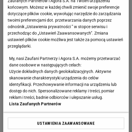
Zaufanych Partnerów i Agora S.A. na Twoim urządzeniu
pomieszczeniach, które odwiedzą goście
końcowym. Możesz w każdej chwili zmienić swoje preferencje
dotyczące plików cookie, wywołując narzędzie do zarządzania
Wejście i korytarz to wizytówka mieszkania, dlatego
twoimi preferencjami dot. przetwarzania danych poprzez
odnośnik „Ustawienia prywatności ” w stopce serwisu i
warto zacząć właśnie tutaj. Strzepnięcie
przechodząc do „Ustawień Zaawansowanych”. Zmiana
wycieraczki, schowanie butów do szafki oraz
ustawień plików cookie możliwa jest także za pomocą ustawień
szybkie przetarcie widocznych powierzchni
przeglądarki.
natychmiast poprawiają odbiór przestrzeni.
My, nasi Zaufani Partnerzy i Agora S.A. możemy przetwarzać
Uporządkowanie kurtek oraz przedmiotów
dane osobowe w następujących celach:
na meblach sprawia, że
przedpokój wygląda na
Użycie dokładnych danych geolokalizacyjnych. Aktywne
skanowanie charakterystyki urządzenia do celów
większy i bardziej schludny
.
identyfikacji. Przechowywanie informacji na urządzeniu lub
dostęp do nich. Spersonalizowane reklamy i treści, pomiar
Salon to miejsce spotkań, dlatego liczy się brak
reklam i treści, badnie odbiorców i ulepszanie usług.
wizualnego chaosu
. Wystarczy odłożyć rzeczy na
Lista Zaufanych Partnerów
swoje miejsce, ułożyć poduszki, narzuty czy koce
oraz przetrzeć stoliki i półki. Takie szybkie porządki
USTAWIENIA ZAAWANSOWANE
w salonie skutecznie odciągają uwagę od drobnych