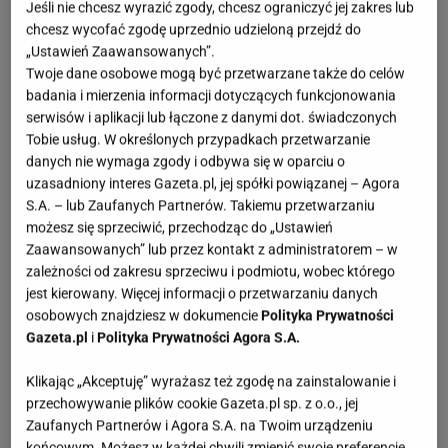
Jeśli nie chcesz wyrazić zgody, chcesz ograniczyć jej zakres lub
chcesz wycofać zgodę uprzednio udzieloną przejdź do
„Ustawień Zaawansowanych”.
Twoje dane osobowe mogą być przetwarzane także do celów
badania i mierzenia informacji dotyczących funkcjonowania
serwisów i aplikacji lub łączone z danymi dot. świadczonych
Tobie usług. W określonych przypadkach przetwarzanie
danych nie wymaga zgody i odbywa się w oparciu o
uzasadniony interes Gazeta.pl, jej spółki powiązanej – Agora
S.A. – lub Zaufanych Partnerów. Takiemu przetwarzaniu
możesz się sprzeciwić, przechodząc do „Ustawień
Zaawansowanych” lub przez kontakt z administratorem – w
zależności od zakresu sprzeciwu i podmiotu, wobec którego
jest kierowany. Więcej informacji o przetwarzaniu danych
osobowych znajdziesz w dokumencie
Polityka Prywatności
Gazeta.pl
i
Polityka Prywatności Agora S.A.
Klikając „Akceptuję” wyrażasz też zgodę na zainstalowanie i
przechowywanie plików cookie Gazeta.pl sp. z o.o., jej
Zaufanych Partnerów i Agora S.A. na Twoim urządzeniu
końcowym. Możesz w każdej chwili zmienić swoje preferencje