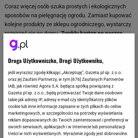
Coraz więcej osób szuka prostych i ekologicznych
sposobów na pielęgnację ogrodu. Zamiast kupować
kolejne produkty ze sklepu ogrodniczego, wystarczy
rozejrzeć się po domu.
Zwykły karton po paczce
może stać się sprytnym wsparciem dla roślin.
Ten
niepozorny materiał działa jak naturalna bariera,
Droga Użytkowniczko, Drogi Użytkowniku,
która chroni ziemię i jednocześnie poprawia jej
strukturę.
jeśli wyrazisz zgodę klikając „Akceptuję”, Gazeta.pl sp. z o.o.
oraz jej Zaufani Partnerzy, w tym [
676
] Zaufanych Partnerów
IAB, jak również Agora S.A. będąca spółką powiązaną z
Gazeta.pl sp. z o.o., będą przetwarzać Twoje dane osobowe
takie jak adresy IP, adresy e-mail czy identyfikatory plików
cookie lub inne informacje zapisane w tych plikach do celów
marketingowych, w szczególności na potrzeby wyświetlania
reklam dopasowanych do Twoich zainteresowań i preferencji w
swoich serwisach, aplikacjach i w Internecie lub personalizacji
treści w nich wyświetlanych. Wyrażenie zgody jest dobrowolne.