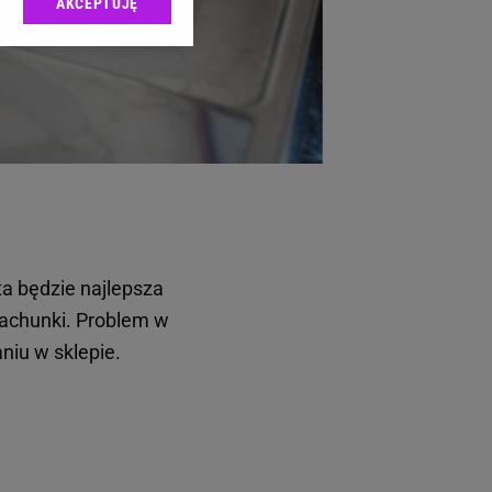
AKCEPTUJĘ
l sp. z o.o., jej
ić swoje preferencje
arzania danych poprzez
ych”. Zmiana ustawień
ach:
 celów identyfikacji.
omiar reklam i treści,
ta będzie najlepsza
rachunki. Problem w
niu w sklepie.