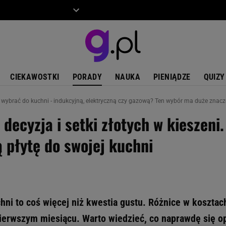
ZIECKO
MOTO
CIEKAWOSTKI
PORADY
NAUKA
PIENIĄDZE
QUIZY
 wybrać do kuchni - indukcyjną, elektryczną czy gazową? Ten wybór ma duże znacz
 decyzja i setki złotych w kieszeni
 płytę do swojej kuchni
hni to coś więcej niż kwestia gustu. Różnice w kosztach
ierwszym miesiącu. Warto wiedzieć, co naprawdę się o