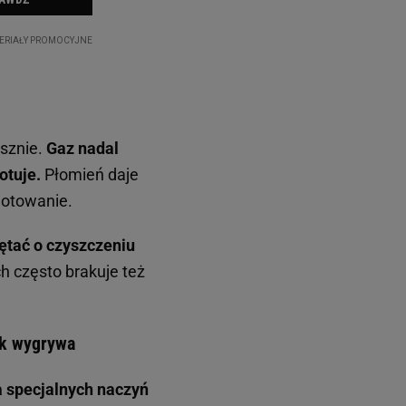
usznie.
Gaz nadal
otuje.
Płomień daje
gotowanie.
ętać o czyszczeniu
 często brakuje też
ak wygrywa
 specjalnych naczyń