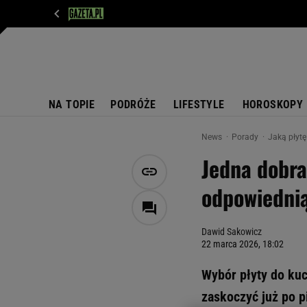
WIADOMOŚCI
NEXT
SPORT
PLOTEK
D
NA TOPIE
PODRÓŻE
LIFESTYLE
HOROSKOPY
News
Porady
Jaką płytę
Jedna dobra
odpowiednią
Dawid Sakowicz
22 marca 2026, 18:02
Wybór płyty do kuc
zaskoczyć już po p