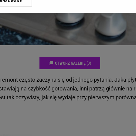
WANSOWANE
żasz też zgodę na zainstalowanie i przechowywanie plików cookie Gazeta.p
gora S.A. na Twoim urządzeniu końcowym. Możesz w każdej chwili zmien
 wywołując narzędzie do zarządzania twoimi preferencjami dot. przetw
ywatności ” w stopce serwisu i przechodząc do „Ustawień Zaawansowan
st także za pomocą ustawień przeglądarki.
rzy i Agora S.A. możemy przetwarzać dane osobowe w następujących cel
 geolokalizacyjnych. Aktywne skanowanie charakterystyki urządzenia do
 na urządzeniu lub dostęp do nich. Spersonalizowane reklamy i treści, p
zanie usług.
Lista Zaufanych Partnerów
OTWÓRZ GALERIĘ
(3)
remont często zaczyna się od jednego pytania. Jaka pły
 stawiają na szybkość gotowania, inni patrzą głównie na 
est tak oczywisty, jak się wydaje przy pierwszym porówna