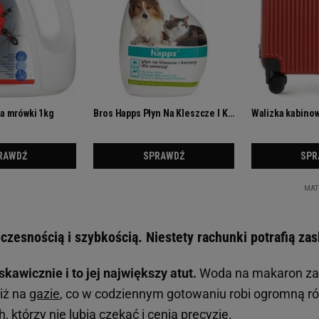
czesnością i szybkością. Niestety rachunki potrafią za
skawicznie i to jej największy atut.
Woda na makaron za
niż na
gazie
, co w codziennym gotowaniu robi ogromną ró
, którzy nie lubią czekać i cenią precyzję.