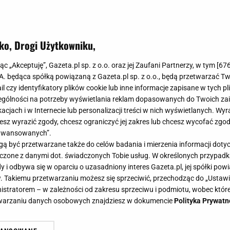
ko, Drogi Użytkowniku,
jąc „Akceptuję”, Gazeta.pl sp. z o.o. oraz jej Zaufani Partnerzy, w tym [
67
.A. będąca spółką powiązaną z Gazeta.pl sp. z o.o., będą przetwarzać T
ail czy identyfikatory plików cookie lub inne informacje zapisane w tych p
gólności na potrzeby wyświetlania reklam dopasowanych do Twoich zain
acjach i w Internecie lub personalizacji treści w nich wyświetlanych. Wyr
cesz wyrazić zgody, chcesz ograniczyć jej zakres lub chcesz wycofać zgo
aawansowanych”.
 być przetwarzane także do celów badania i mierzenia informacji dot
 łączone z danymi dot. świadczonych Tobie usług. W określonych przypad
i odbywa się w oparciu o uzasadniony interes Gazeta.pl, jej spółki powi
. Takiemu przetwarzaniu możesz się sprzeciwić, przechodząc do „Ust
nistratorem – w zależności od zakresu sprzeciwu i podmiotu, wobec które
etwarzaniu danych osobowych znajdziesz w dokumencie
Polityka Prywatn