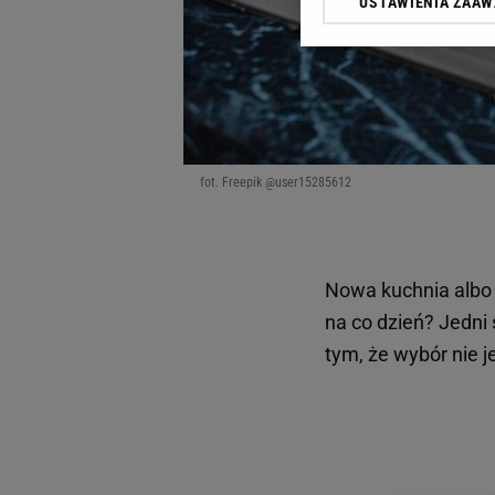
USTAWIENIA ZAA
Klikając „Akceptuję” wyra
Zaufanych Partnerów i A
dotyczące plików cookie,
odnośnik „Ustawienia pr
plików cookie możliwa je
My, nasi Zaufani Partne
Użycie dokładnych danych
fot. Freepik @user15285612
Przechowywanie informacji
badnie odbiorców i uleps
Nowa kuchnia albo 
na co dzień? Jedni
tym, że wybór nie j