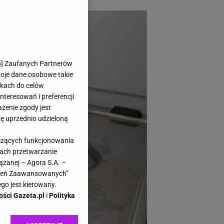
6
] Zaufanych Partnerów
woje dane osobowe takie
likach do celów
teresowań i preferencji
ażenie zgody jest
dę uprzednio udzieloną
yczących funkcjonowania
kach przetwarzanie
ązanej – Agora S.A. –
awień Zaawansowanych”
go jest kierowany.
ości Gazeta.pl
i
Polityka