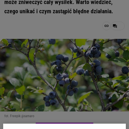
może zniweczyć cały wysiłek. Warto wiedzieć,
czego unikać i czym zastąpić błędne działania.
fot. Freepik @samaro
OTWÓRZ GALERIĘ
(3)