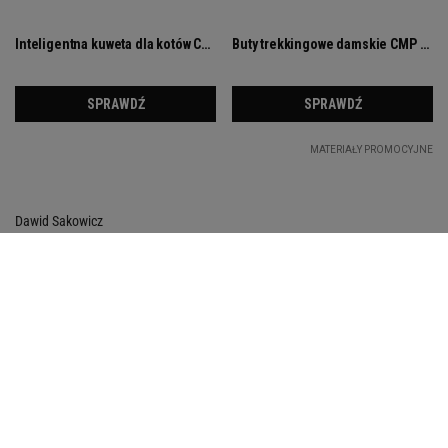
Dawid Sakowicz
Dziękujemy za przeczytanie
Obserwuj nas
Narzędzia Ogrodowe
Nawóz
Nawóz Do Storczyków
Nawozy
Nawóz Do Roślin