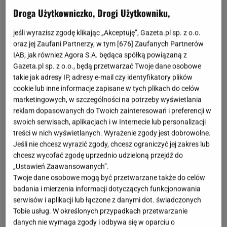
Coraz więcej osób szuka sposobów, aby ogród był
Droga Użytkowniczko, Drogi Użytkowniku,
mniej wymagający. Brakuje czasu,
pogoda
bywa
jeśli wyrazisz zgodę klikając „Akceptuję”, Gazeta.pl sp. z o.o.
kapryśna, a podlewanie szybko staje się
oraz jej Zaufani Partnerzy, w tym [
676
] Zaufanych Partnerów
obowiązkiem, który trudno pogodzić z
IAB, jak również Agora S.A. będąca spółką powiązaną z
Gazeta.pl sp. z o.o., będą przetwarzać Twoje dane osobowe
codziennością. Tymczasem istnieją rośliny, które
takie jak adresy IP, adresy e-mail czy identyfikatory plików
świetnie odnajdują się w trudnych warunkach i nie
cookie lub inne informacje zapisane w tych plikach do celów
potrzebują ciągłej opieki. Sekret tkwi nie w częstym
marketingowych, w szczególności na potrzeby wyświetlania
reklam dopasowanych do Twoich zainteresowań i preferencji w
podlewaniu, ale w rozsądnym wyborze gatunków i
swoich serwisach, aplikacjach i w Internecie lub personalizacji
odpowiednim momencie sadzenia. Właśnie to
treści w nich wyświetlanych. Wyrażenie zgody jest dobrowolne.
sprawia, że rabata może wyglądać dobrze nawet
Jeśli nie chcesz wyrazić zgody, chcesz ograniczyć jej zakres lub
chcesz wycofać zgodę uprzednio udzieloną przejdź do
wtedy, gdy przez kilka dni nikt się nią nie zajmuje.
„Ustawień Zaawansowanych”.
Twoje dane osobowe mogą być przetwarzane także do celów
badania i mierzenia informacji dotyczących funkcjonowania
serwisów i aplikacji lub łączone z danymi dot. świadczonych
Tobie usług. W określonych przypadkach przetwarzanie
danych nie wymaga zgody i odbywa się w oparciu o