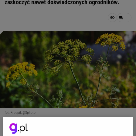
zaskoczyć nawet doświadczonych ogrodników.
fot. Freepik @8photo
OTWÓRZ GALERIĘ
(3)