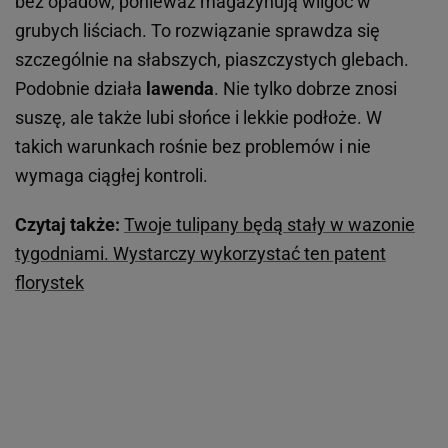
bez opadów, ponieważ magazynują wilgoć w
grubych liściach. To rozwiązanie sprawdza się
szczególnie na słabszych, piaszczystych glebach.
Podobnie działa
lawenda
. Nie tylko dobrze znosi
suszę, ale także lubi słońce i lekkie podłoże. W
takich warunkach rośnie bez problemów i nie
wymaga ciągłej kontroli.
Czytaj także:
Twoje tulipany będą stały w wazonie
tygodniami. Wystarczy wykorzystać ten patent
florystek