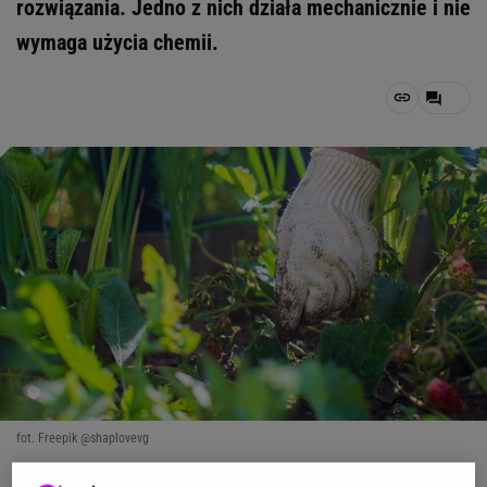
rozwiązania. Jedno z nich działa mechanicznie i nie
wymaga użycia chemii.
fot. Freepik @shaplovevg
OTWÓRZ GALERIĘ
(3)