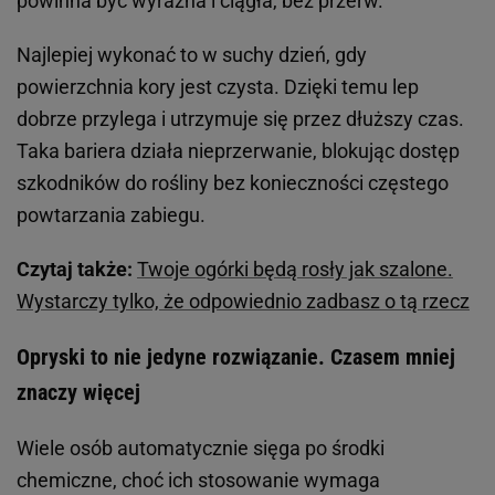
powinna być wyraźna i ciągła, bez przerw.
Najlepiej wykonać to w suchy dzień, gdy
powierzchnia kory jest czysta. Dzięki temu lep
dobrze przylega i utrzymuje się przez dłuższy czas.
Taka bariera działa nieprzerwanie, blokując dostęp
szkodników do rośliny bez konieczności częstego
powtarzania zabiegu.
Czytaj także:
Twoje ogórki będą rosły jak szalone.
Wystarczy tylko, że odpowiednio zadbasz o tą rzecz
Opryski to nie jedyne rozwiązanie. Czasem mniej
znaczy więcej
Wiele osób automatycznie sięga po środki
chemiczne, choć ich stosowanie wymaga