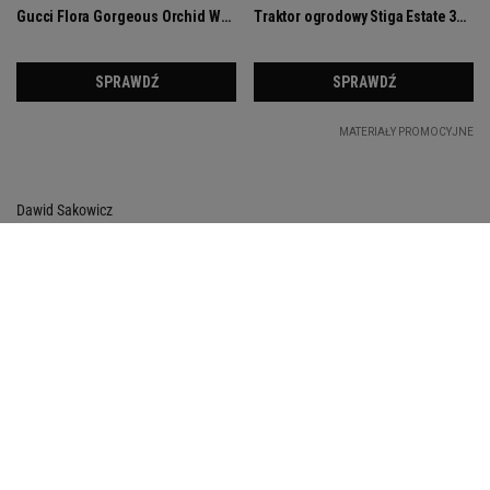
Dawid Sakowicz
Dziękujemy za przeczytanie
Obserwuj nas
Spray Na Komary
Pułapka Na Myszy
Pułapka Na Ślimaki
Pułapka Na Muszki Owocówki
Odstraszacze