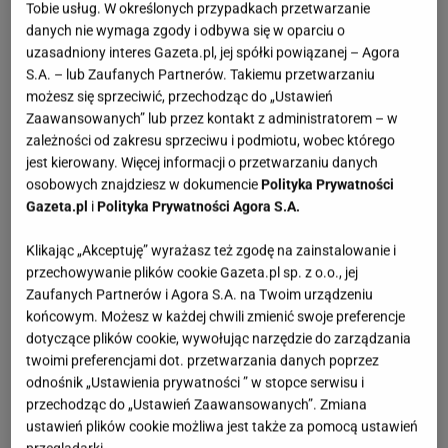
Tobie usług. W określonych przypadkach przetwarzanie
Mszyce nie pojawiają się losowo. Ich droga zaczyna
danych nie wymaga zgody i odbywa się w oparciu o
się znacznie wcześniej
uzasadniony interes Gazeta.pl, jej spółki powiązanej – Agora
S.A. – lub Zaufanych Partnerów. Takiemu przetwarzaniu
możesz się sprzeciwić, przechodząc do „Ustawień
Wbrew pozorom mszyce rzadko „spadają z nieba"
Zaawansowanych” lub przez kontakt z administratorem – w
prosto na liście.
W wielu przypadkach
zależności od zakresu sprzeciwu i podmiotu, wobec którego
przemieszczają się po roślinie od podstawy,
jest kierowany. Więcej informacji o przetwarzaniu danych
osobowych znajdziesz w dokumencie
Polityka Prywatności
wykorzystując pień jako naturalną drogę dostępu
.
Gazeta.pl
i
Polityka Prywatności Agora S.A.
To właśnie tam zaczyna się cały problem, choć
często pozostaje niezauważony. W momencie gdy
Klikając „Akceptuję” wyrażasz też zgodę na zainstalowanie i
przechowywanie plików cookie Gazeta.pl sp. z o.o., jej
owady dotrą do młodych pędów, zaczynają
Zaufanych Partnerów i Agora S.A. na Twoim urządzeniu
intensywnie żerować i rozmnażać się w szybkim
końcowym. Możesz w każdej chwili zmienić swoje preferencje
tempie. Dlatego odcięcie tej trasy może znacząco
dotyczące plików cookie, wywołując narzędzie do zarządzania
twoimi preferencjami dot. przetwarzania danych poprzez
ograniczyć skalę problemu, zanim
roślina
zacznie
odnośnik „Ustawienia prywatności ” w stopce serwisu i
wykazywać pierwsze objawy osłabienia.
przechodząc do „Ustawień Zaawansowanych”. Zmiana
ustawień plików cookie możliwa jest także za pomocą ustawień
przeglądarki.