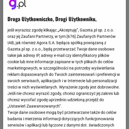
Walka z mszycami często zaczyna się dopiero
Droga Użytkowniczko, Drogi Użytkowniku,
wtedy, gdy liście zaczynają się zwijać, a pędy tracą
jeśli wyrazisz zgodę klikając „Akceptuję”, Gazeta.pl sp. z o.o.
swoją siłę. To moment, w którym rośliny są już
oraz jej Zaufani Partnerzy, w tym [
676
] Zaufanych Partnerów
osłabione, a kolonia szkodników zdążyła się
IAB, jak również Agora S.A. będąca spółką powiązaną z
rozwinąć. Tymczasem skuteczniejsze bywa
Gazeta.pl sp. z o.o., będą przetwarzać Twoje dane osobowe
takie jak adresy IP, adresy e-mail czy identyfikatory plików
działanie wyprzedzające, które zatrzymuje owady
cookie lub inne informacje zapisane w tych plikach do celów
zanim dotrą do najdelikatniejszych części roślin.
marketingowych, w szczególności na potrzeby wyświetlania
reklam dopasowanych do Twoich zainteresowań i preferencji w
Coraz więcej osób zwraca uwagę na metody, które
swoich serwisach, aplikacjach i w Internecie lub personalizacji
treści w nich wyświetlanych. Wyrażenie zgody jest dobrowolne.
nie zakłócają równowagi w ogrodzie. Zamiast
Jeśli nie chcesz wyrazić zgody, chcesz ograniczyć jej zakres lub
oprysków pojawiają się rozwiązania oparte na
chcesz wycofać zgodę uprzednio udzieloną przejdź do
prostych barierach. Jedna z nich działa zaskakująco
„Ustawień Zaawansowanych”.
skutecznie i nie wymaga skomplikowanych
Twoje dane osobowe mogą być przetwarzane także do celów
badania i mierzenia informacji dotyczących funkcjonowania
przygotowań.
serwisów i aplikacji lub łączone z danymi dot. świadczonych