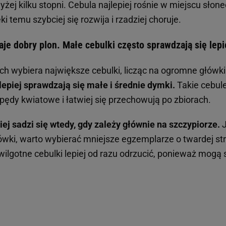
wyżej kilku stopni. Cebula najlepiej rośnie w miejscu słon
 temu szybciej się rozwija i rzadziej choruje.
je dobry plon. Małe cebulki często sprawdzają się lepi
ch wybiera największe cebulki, licząc na ogromne główki
lepiej sprawdzają się małe i średnie dymki.
Takie cebule 
 pędy kwiatowe i łatwiej się przechowują po zbiorach.
ej sadzi się wtedy, gdy zależy głównie na szczypiorze.
J
ówki, warto wybierać mniejsze egzemplarze o twardej str
 wilgotne cebulki lepiej od razu odrzucić, ponieważ mogą