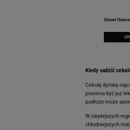
Kiedy sadzić cebu
Cebulę dymkę najcz
powinna być już le
podłoże może spowo
W cieplejszych reg
chłodniejszych mie