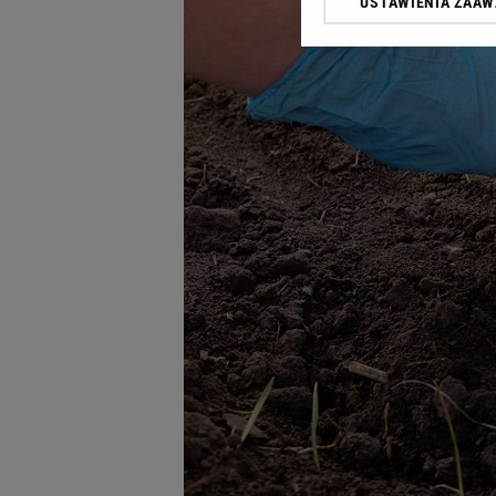
USTAWIENIA ZAA
Klikając „Akceptuję” wyra
Zaufanych Partnerów i A
dotyczące plików cookie,
odnośnik „Ustawienia pr
plików cookie możliwa je
My, nasi Zaufani Partne
Użycie dokładnych danych
Przechowywanie informacji
badnie odbiorców i uleps