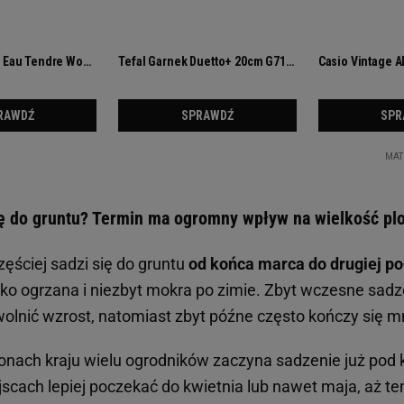
lę do gruntu? Termin ma ogromny wpływ na wielkość p
ęściej sadzi się do gruntu
od końca marca do drugiej p
kko ogrzana i niezbyt mokra po zimie. Zbyt wczesne sad
lnić wzrost, natomiast zbyt późne często kończy się m
ionach kraju wielu ogrodników zaczyna sadzenie już pod
jscach lepiej poczekać do kwietnia lub nawet maja, aż t