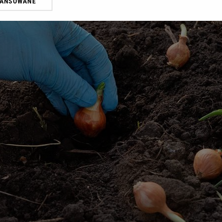
WANSOWANE
żasz też zgodę na zainstalowanie i przechowywanie plików cookie Gazeta.p
gora S.A. na Twoim urządzeniu końcowym. Możesz w każdej chwili zmien
 wywołując narzędzie do zarządzania twoimi preferencjami dot. przetw
ywatności ” w stopce serwisu i przechodząc do „Ustawień Zaawansowan
st także za pomocą ustawień przeglądarki.
rzy i Agora S.A. możemy przetwarzać dane osobowe w następujących cel
 geolokalizacyjnych. Aktywne skanowanie charakterystyki urządzenia do
 na urządzeniu lub dostęp do nich. Spersonalizowane reklamy i treści, p
zanie usług.
Lista Zaufanych Partnerów