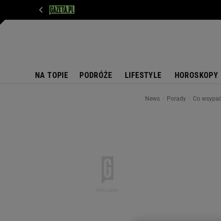
WIADOMOŚCI
NEXT
SPORT
PLOTEK
D
NA TOPIE
PODRÓŻE
LIFESTYLE
HOROSKOPY
News
Porady
Co wsypać