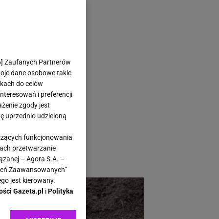
u plony są
6
] Zaufanych Partnerów
woje dane osobowe takie
likach do celów
teresowań i preferencji
ażenie zgody jest
dę uprzednio udzieloną
ć cały późniejszy
yczących funkcjonowania
ne znaczenie ma już
kach przetwarzanie
ązanej – Agora S.A. –
awień Zaawansowanych”
go jest kierowany.
ości Gazeta.pl
i
Polityka