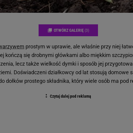
OTWÓRZ GALERIĘ
(3)
warzywem
prostym w uprawie, ale właśnie przy niej łatwo
iej kończą się drobnymi główkami albo miękkim szczypi
dzenia, lecz także wielkość dymki i sposób jej przygotow
emi. Doświadczeni działkowcy od lat stosują domowe s
do dołków prostego składnika, który wiele osób ma pod r