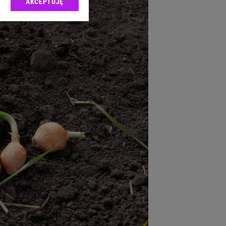
AKCEPTUJĘ
l sp. z o.o., jej
ić swoje preferencje
arzania danych poprzez
ych”. Zmiana ustawień
ach:
 celów identyfikacji.
omiar reklam i treści,