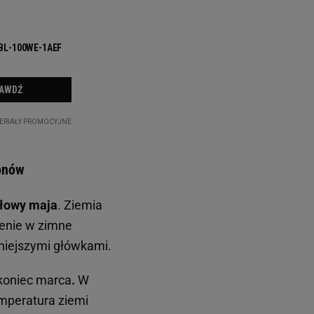
lonów
ołowy maja
. Ziemia
zenie w zimne
niejszymi główkami.
 koniec marca
.
W
emperatura ziemi