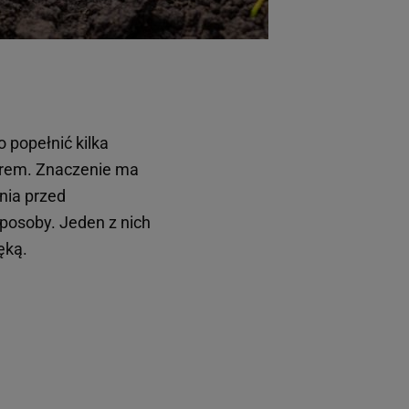
 popełnić kilka
orem. Znaczenie ma
ania przed
posoby. Jeden z nich
ęką.