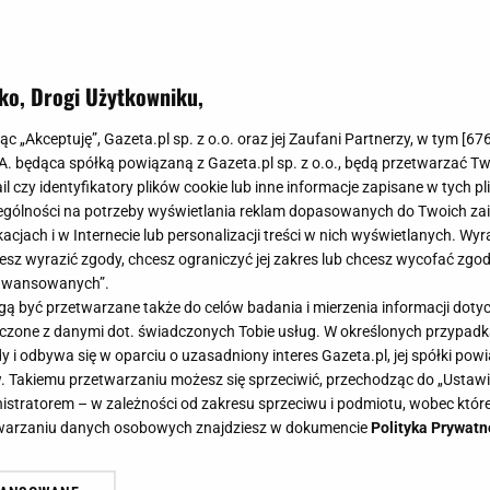
ko, Drogi Użytkowniku,
buli bez tego dodatku. Dzięki niem
jąc „Akceptuję”, Gazeta.pl sp. z o.o. oraz jej Zaufani Partnerzy, w tym [
67
e. To patent ogrodników
.A. będąca spółką powiązaną z Gazeta.pl sp. z o.o., będą przetwarzać T
ail czy identyfikatory plików cookie lub inne informacje zapisane w tych p
gólności na potrzeby wyświetlania reklam dopasowanych do Twoich zain
acjach i w Internecie lub personalizacji treści w nich wyświetlanych. Wyr
cesz wyrazić zgody, chcesz ograniczyć jej zakres lub chcesz wycofać zgo
aawansowanych”.
ka i odpowiednie przygotowanie ziemi potrafią zmieni
 być przetwarzane także do celów badania i mierzenia informacji dot
skupia się wyłącznie na podlewaniu, a tymczasem ogrom
 łączone z danymi dot. świadczonych Tobie usług. W określonych przypad
uli.
i odbywa się w oparciu o uzasadniony interes Gazeta.pl, jej spółki powi
. Takiemu przetwarzaniu możesz się sprzeciwić, przechodząc do „Ust
nistratorem – w zależności od zakresu sprzeciwu i podmiotu, wobec które
etwarzaniu danych osobowych znajdziesz w dokumencie
Polityka Prywatn