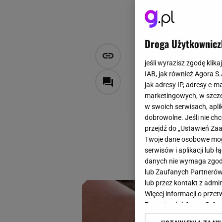
Droga Użytkownicz
Nie sadź ce
jeśli wyrazisz zgodę klika
będą większ
IAB, jak również Agora S
jak adresy IP, adresy e-m
marketingowych, w szcze
Dawid Sakowicz
w swoich serwisach, aplik
9 maja 2026, 10:22
dobrowolne. Jeśli nie ch
przejdź do „Ustawień Z
Dobrze dobrana dym
Twoje dane osobowe mogą
plon. Wiele osób 
serwisów i aplikacji lub
samo sadzenie ceb
danych nie wymaga zgody 
lub Zaufanych Partnerów
lub przez kontakt z admi
Więcej informacji o prz
Prywatności Agora S.A.