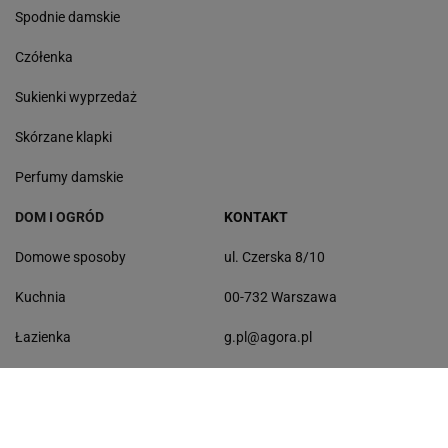
Spodnie damskie
Czółenka
Sukienki wyprzedaż
Skórzane klapki
Perfumy damskie
DOM I OGRÓD
KONTAKT
Domowe sposoby
ul. Czerska 8/10
Kuchnia
00-732 Warszawa
Łazienka
g.pl@agora.pl
Balkon
Sprzątanie