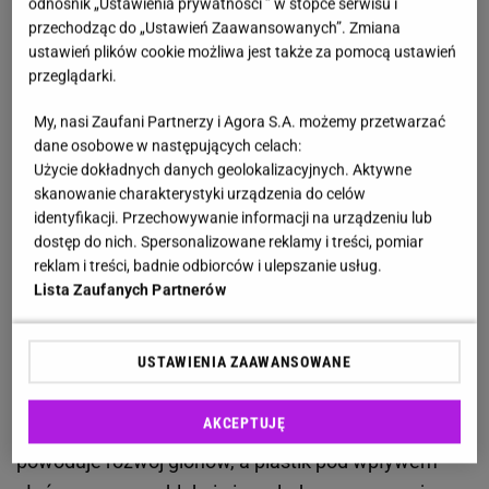
odnośnik „Ustawienia prywatności ” w stopce serwisu i
magazynowania wody opadowej. Z czasem coraz
przechodząc do „Ustawień Zaawansowanych”. Zmiana
ustawień plików cookie możliwa jest także za pomocą ustawień
więcej osób zaczęło jednak zwracać uwagę na ich
przeglądarki.
wady. Szerokie i głębokie modele zajmują dużo
miejsca, dlatego trudno ustawić je przy małych
My, nasi Zaufani Partnerzy i Agora S.A. możemy przetwarzać
dane osobowe w następujących celach:
domach lub na wąskich działkach. W wielu
Użycie dokładnych danych geolokalizacyjnych. Aktywne
przypadkach taki zbiornik staje się dominującym
skanowanie charakterystyki urządzenia do celów
elementem ogrodu i zaburza wygląd całej
identyfikacji. Przechowywanie informacji na urządzeniu lub
dostęp do nich. Spersonalizowane reklamy i treści, pomiar
przestrzeni.
reklam i treści, badnie odbiorców i ulepszanie usług.
Lista Zaufanych Partnerów
Beczki o pojemności około pięciuset
litrów
mogą
zajmować tyle miejsca co niewielki komplet
USTAWIENIA ZAAWANSOWANE
ogrodowy. Dodatkowym problemem jest otwarta
konstrukcja, która sprzyja gromadzeniu liści,
AKCEPTUJĘ
owadów i innych zabrudzeń. Dostęp światła
powoduje rozwój glonów, a plastik pod wpływem