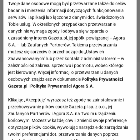
Twoje dane osobowe mogą być przetwarzane także do celów
badania i mierzenia informacji dotyczących funkcjonowania
serwisów i aplikacji lub łączone z danymi dot. świadczonych
Tobie usług. W określonych przypadkach przetwarzanie
danych nie wymaga zgody i odbywa się w oparciu o
uzasadniony interes Gazeta.pl, jej spółki powiązanej – Agora
S.A. – lub Zaufanych Partnerów. Takiemu przetwarzaniu
możesz się sprzeciwić, przechodząc do „Ustawień
Zaawansowanych” lub przez kontakt z administratorem – w
zależności od zakresu sprzeciwu i podmiotu, wobec którego
jest kierowany. Więcej informacji o przetwarzaniu danych
Zobacz wideo
Dr Sebastian Szklarek o śladzie
osobowych znajdziesz w dokumencie
Polityka Prywatności
wodnym
Gazeta.pl
i
Polityka Prywatności Agora S.A.
Klikając „Akceptuję” wyrażasz też zgodę na zainstalowanie i
Klasyczne beczki na deszczówkę są już passe.
przechowywanie plików cookie Gazeta.pl sp. z o.o., jej
Właściciele domów zauważają duże wady
Zaufanych Partnerów i Agora S.A. na Twoim urządzeniu
końcowym. Możesz w każdej chwili zmienić swoje preferencje
dotyczące plików cookie, wywołując narzędzie do zarządzania
Klasyczne beczki na deszczówkę przez lata były
twoimi preferencjami dot. przetwarzania danych poprzez
jednym z najpopularniejszych sposobów