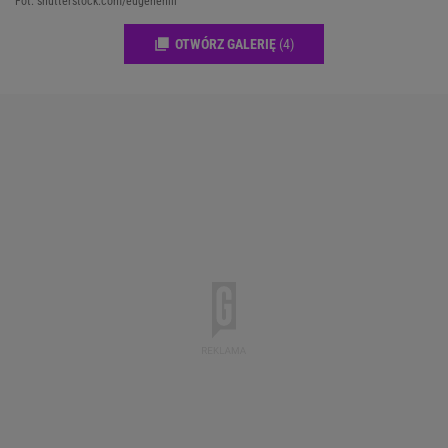
Fot. shutterstock.com/eugenehill
OTWÓRZ GALERIĘ
(4)