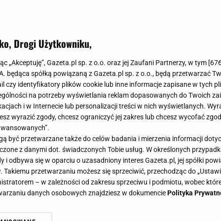
ko, Drogi Użytkowniku,
jąc „Akceptuję”, Gazeta.pl sp. z o.o. oraz jej Zaufani Partnerzy, w tym [
67
.A. będąca spółką powiązaną z Gazeta.pl sp. z o.o., będą przetwarzać T
ail czy identyfikatory plików cookie lub inne informacje zapisane w tych p
gólności na potrzeby wyświetlania reklam dopasowanych do Twoich zain
acjach i w Internecie lub personalizacji treści w nich wyświetlanych. Wyr
cesz wyrazić zgody, chcesz ograniczyć jej zakres lub chcesz wycofać zgo
aawansowanych”.
 być przetwarzane także do celów badania i mierzenia informacji dot
 łączone z danymi dot. świadczonych Tobie usług. W określonych przypad
i odbywa się w oparciu o uzasadniony interes Gazeta.pl, jej spółki powi
. Takiemu przetwarzaniu możesz się sprzeciwić, przechodząc do „Ust
nistratorem – w zależności od zakresu sprzeciwu i podmiotu, wobec które
etwarzaniu danych osobowych znajdziesz w dokumencie
Polityka Prywatn
u? Ten błąd przy ustawieniu route