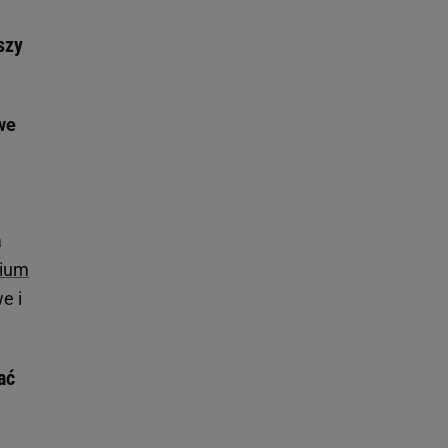
szy
,
we
a
rium
e i
ać