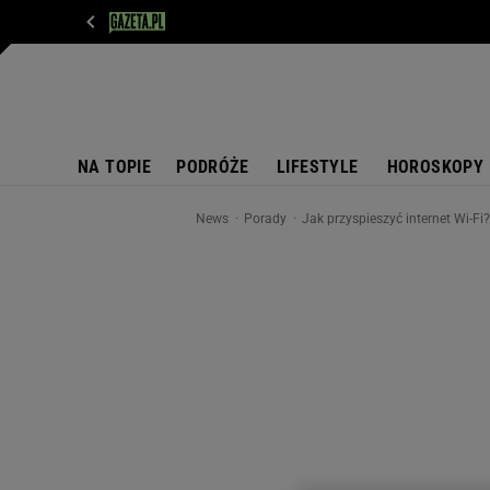
WIADOMOŚCI
NEXT
SPORT
PLOTEK
D
NA TOPIE
PODRÓŻE
LIFESTYLE
HOROSKOPY
News
Porady
Jak przyspieszyć internet Wi-