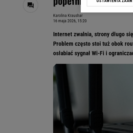
popełnia wiele osób
USTAWIENIA ZAA
Klikając „Akceptuję” wyra
Zaufanych Partnerów i A
Karolina Kraushar
dotyczące plików cookie,
16 maja 2026, 15:20
odnośnik „Ustawienia pr
plików cookie możliwa je
Internet zwalnia, strony długo s
My, nasi Zaufani Partne
Problem często stoi tuż obok r
Użycie dokładnych danych
osłabiać sygnał Wi-Fi i ogranicza
Przechowywanie informacji
badnie odbiorców i uleps