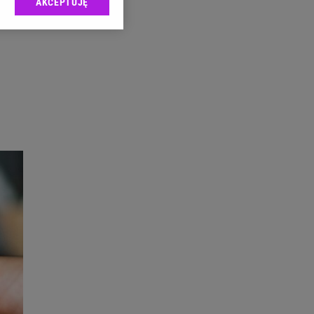
AKCEPTUJĘ
l sp. z o.o., jej
ić swoje preferencje
arzania danych poprzez
ych”. Zmiana ustawień
ach:
 celów identyfikacji.
omiar reklam i treści,