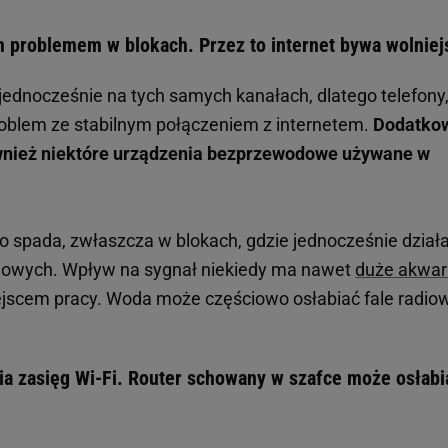
ym problemem w blokach. Przez to internet bywa wolniej
a jednocześnie na tych samych kanałach, dlatego telefony
roblem ze stabilnym połączeniem z internetem.
Dodatko
nież niektóre urządzenia bezprzewodowe używane w
o spada, zwłaszcza w blokach, gdzie jednocześnie dział
odowych. Wpływ na sygnał niekiedy ma nawet
duże akwa
jscem pracy. Woda może częściowo osłabiać fale radiow
ia zasięg Wi-Fi. Router schowany w szafce może osłabi