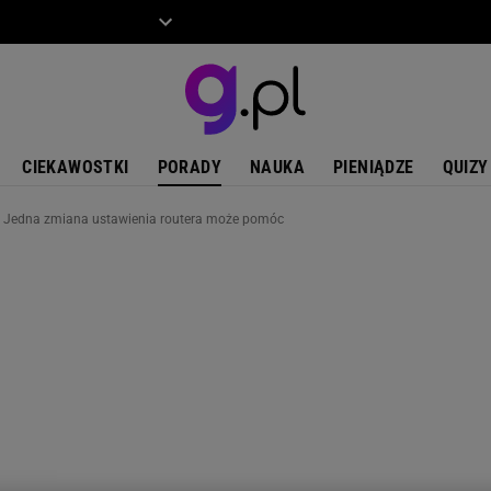
ZIECKO
MOTO
CIEKAWOSTKI
PORADY
NAUKA
PIENIĄDZE
QUIZY
Fi? Jedna zmiana ustawienia routera może pomóc