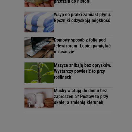
przeszła do historii
Wsyp do pralki zamiast płynu.
Ręczniki odzyskają miękkość
Domowy sposób z folią pod
telewizorem. Lepiej pamiętać
o zasadzie
Mszyce znikają bez oprysków.
Wystarczy powiesić to przy
roślinach
Muchy wlatują do domu bez
zaproszenia? Postaw to przy
oknie, a zmienią kierunek