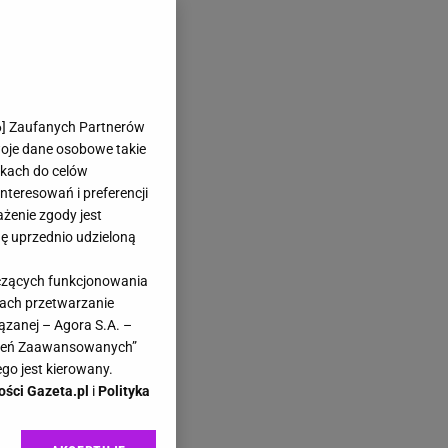
6
] Zaufanych Partnerów
woje dane osobowe takie
likach do celów
teresowań i preferencji
ażenie zgody jest
dę uprzednio udzieloną
yczących funkcjonowania
kach przetwarzanie
ązanej – Agora S.A. –
awień Zaawansowanych”
go jest kierowany.
ości Gazeta.pl
i
Polityka
ra