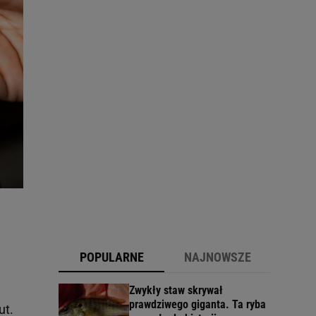
POPULARNE
NAJNOWSZE
Zwykły staw skrywał
prawdziwego giganta. Ta ryba
ut.