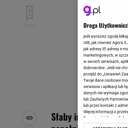
Droga Użytkownicz
jeśli wyrazisz zgodę klika
IAB, jak również Agora S
jak adresy IP, adresy e-m
marketingowych, w szcze
w swoich serwisach, aplik
dobrowolne. Jeśli nie ch
przejdź do „Ustawień Z
Twoje dane osobowe mogą
serwisów i aplikacji lub
danych nie wymaga zgody 
lub Zaufanych Partnerów
lub przez kontakt z admi
Więcej informacji o prz
Słaby internet w dom
Prywatności Agora S.A.