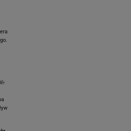
tera
go.
Wi-
ma
pływ