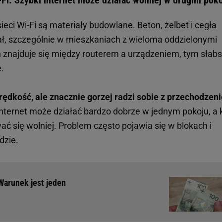
-Fi. Szybki internet może działać wolniej w drugim pok
i Wi-Fi są materiały budowlane. Beton, żelbet i cegła
ał, szczególnie w mieszkaniach z wieloma oddzielonymi
 znajduje się między routerem a urządzeniem, tym słabs
e.
dkość, ale znacznie gorzej radzi sobie z przechodzen
nternet może działać bardzo dobrze w jednym pokoju, a k
ć się wolniej. Problem często pojawia się w blokach i
dzie.
 Warunek jest jeden