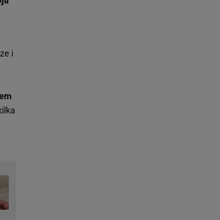
oju
ze i
iem
ilka