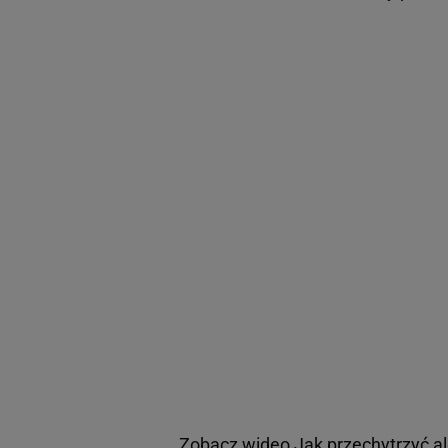
Zobacz wideo
Jak przechytrzyć a