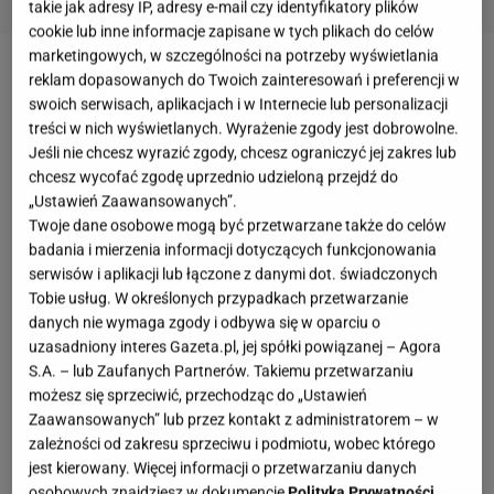
takie jak adresy IP, adresy e-mail czy identyfikatory plików
cookie lub inne informacje zapisane w tych plikach do celów
marketingowych, w szczególności na potrzeby wyświetlania
reklam dopasowanych do Twoich zainteresowań i preferencji w
Wiosną i latem mszyce pojawiają się w ogrodach
swoich serwisach, aplikacjach i w Internecie lub personalizacji
wyjątkowo szybko. Wystarczy kilka ciepłych dni, aby
treści w nich wyświetlanych. Wyrażenie zgody jest dobrowolne.
młode liście zaczęły się zwijać, a
rośliny
pokryły się
Jeśli nie chcesz wyrazić zgody, chcesz ograniczyć jej zakres lub
chcesz wycofać zgodę uprzednio udzieloną przejdź do
lepką warstwą. Wiele osób od razu kupuje sklepowe
„Ustawień Zaawansowanych”.
środki, jednak dawniej radzono sobie zupełnie
Twoje dane osobowe mogą być przetwarzane także do celów
inaczej. Jednym z najstarszych domowych
badania i mierzenia informacji dotyczących funkcjonowania
sposobów jest oprysk przygotowany z
korzenia
serwisów i aplikacji lub łączone z danymi dot. świadczonych
Tobie usług. W określonych przypadkach przetwarzanie
szczawiu kędzierzawego
. Ta niepozorna roślina od
danych nie wymaga zgody i odbywa się w oparciu o
lat była wykorzystywana w przydomowych
uzasadniony interes Gazeta.pl, jej spółki powiązanej – Agora
ogródkach. Jej intensywny wyciąg odstrasza
S.A. – lub Zaufanych Partnerów. Takiemu przetwarzaniu
możesz się sprzeciwić, przechodząc do „Ustawień
szkodniki i pomaga ograniczyć ich rozwój bez
Zaawansowanych” lub przez kontakt z administratorem – w
używania agresywnej chemii. Najważniejsze
zależności od zakresu sprzeciwu i podmiotu, wobec którego
okazuje się jednak odpowiednie przygotowanie
jest kierowany. Więcej informacji o przetwarzaniu danych
osobowych znajdziesz w dokumencie
Polityka Prywatności