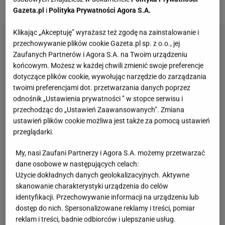
korzeni i właściwy moment wykonania oprysku.
Gazeta.pl
i
Polityka Prywatności Agora S.A.
Klikając „Akceptuję” wyrażasz też zgodę na zainstalowanie i
przechowywanie plików cookie Gazeta.pl sp. z o.o., jej
Zaufanych Partnerów i Agora S.A. na Twoim urządzeniu
końcowym. Możesz w każdej chwili zmienić swoje preferencje
dotyczące plików cookie, wywołując narzędzie do zarządzania
twoimi preferencjami dot. przetwarzania danych poprzez
odnośnik „Ustawienia prywatności ” w stopce serwisu i
przechodząc do „Ustawień Zaawansowanych”. Zmiana
ustawień plików cookie możliwa jest także za pomocą ustawień
przeglądarki.
My, nasi Zaufani Partnerzy i Agora S.A. możemy przetwarzać
dane osobowe w następujących celach:
Użycie dokładnych danych geolokalizacyjnych. Aktywne
skanowanie charakterystyki urządzenia do celów
identyfikacji. Przechowywanie informacji na urządzeniu lub
dostęp do nich. Spersonalizowane reklamy i treści, pomiar
reklam i treści, badnie odbiorców i ulepszanie usług.