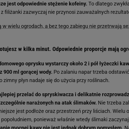
ze jest odpowiednie stężenie kofeiny.
To dlatego zwykła
z filiżanki zazwyczaj nie przynosi zauważalnych rezulta
 w wielu ogrodach, a bez tego zabiegu nie przetrwają s
otujesz w kilka minut. Odpowiednie proporcje mają og
omowego oprysku wystarczy około 2 i pół łyżeczki kaw
z 900 ml gorącej wody.
Po zalaniu napar trzeba odstawi
o zimny płyn nadaje się do użycia przy roślinach.
jlepiej przelać do spryskiwacza i delikatnie rozprowad
szczególnie narażonych na atak ślimaków.
Nie trzeba z
iejsze jest podłoże oraz przestrzeń przy liściach. Wiel
 popołudniem, ponieważ właśnie wtedy ślimaki zaczynaj
wanie mocnej kawy nie jest jednak dobrym pomysłem.
N