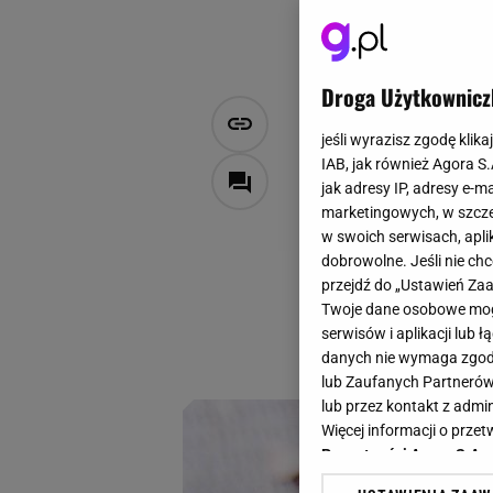
Droga Użytkownicz
Ogrodnicy r
jeśli wyrazisz zgodę klika
Rano ślimak
IAB, jak również Agora S
jak adresy IP, adresy e-m
marketingowych, w szcze
Dawid Sakowicz
w swoich serwisach, aplik
17 maja 2026, 08:01
dobrowolne. Jeśli nie ch
przejdź do „Ustawień Z
Wystarczy kilka ł
Twoje dane osobowe mogą
Ten kuchenny trik 
serwisów i aplikacji lub
chemii w ogrodzie.
danych nie wymaga zgody 
lub Zaufanych Partnerów
lub przez kontakt z admi
Więcej informacji o prz
Prywatności Agora S.A.