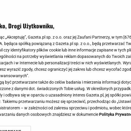
ko, Drogi Użytkowniku,
obią ten napój wieczorem i oprysk
jąc „Akceptuję”, Gazeta.pl sp. z o.o. oraz jej Zaufani Partnerzy, w tym [
67
ów nie widać w ogrodzie
.A. będąca spółką powiązaną z Gazeta.pl sp. z o.o., będą przetwarzać T
ail czy identyfikatory plików cookie lub inne informacje zapisane w tych p
gólności na potrzeby wyświetlania reklam dopasowanych do Twoich zain
acjach i w Internecie lub personalizacji treści w nich wyświetlanych. Wyr
cesz wyrazić zgody, chcesz ograniczyć jej zakres lub chcesz wycofać zgo
aawansowanych”.
yżeczek i gorąca woda, aby przygotować domowy oprysk
 być przetwarzane także do celów badania i mierzenia informacji dot
zyskuje popularność szczególnie wśród osób, które nie
 łączone z danymi dot. świadczonych Tobie usług. W określonych przypad
i odbywa się w oparciu o uzasadniony interes Gazeta.pl, jej spółki powi
. Takiemu przetwarzaniu możesz się sprzeciwić, przechodząc do „Ust
nistratorem – w zależności od zakresu sprzeciwu i podmiotu, wobec które
etwarzaniu danych osobowych znajdziesz w dokumencie
Polityka Prywatn