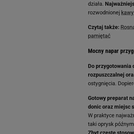
działa.
Najważniejs
rozwodnionej
kawy
Czytaj także:
Rosną
pamiętać
Mocny napar przyg
Do przygotowania d
rozpuszczalnej ora
ostygnięcia. Dopier
Gotowy preparat na
donic oraz miejsc 
W praktyce najważn
taki oprysk późnym
Zbyt częste stoso