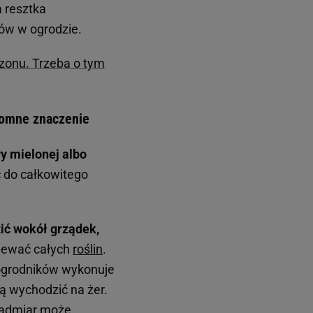
 resztka
tów w ogrodzie.
ezonu. Trzeba o tym
romne znaczenie
y mielonej albo
ć do całkowitego
zić wokół grządek,
alewać całych
roślin
.
u ogrodników wykonuje
ą wychodzić na żer.
admiar może