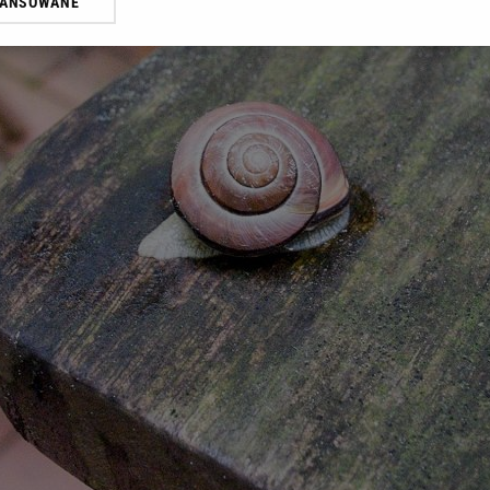
WANSOWANE
żasz też zgodę na zainstalowanie i przechowywanie plików cookie Gazeta.p
gora S.A. na Twoim urządzeniu końcowym. Możesz w każdej chwili zmien
 wywołując narzędzie do zarządzania twoimi preferencjami dot. przetw
ywatności ” w stopce serwisu i przechodząc do „Ustawień Zaawansowan
st także za pomocą ustawień przeglądarki.
rzy i Agora S.A. możemy przetwarzać dane osobowe w następujących cel
 geolokalizacyjnych. Aktywne skanowanie charakterystyki urządzenia do
 na urządzeniu lub dostęp do nich. Spersonalizowane reklamy i treści, p
zanie usług.
Lista Zaufanych Partnerów