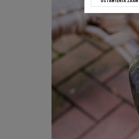
USTAWIENIA ZAA
Klikając „Akceptuję” wyra
Zaufanych Partnerów i A
dotyczące plików cookie,
odnośnik „Ustawienia pr
plików cookie możliwa je
My, nasi Zaufani Partne
Użycie dokładnych danych
Przechowywanie informacji
badnie odbiorców i uleps