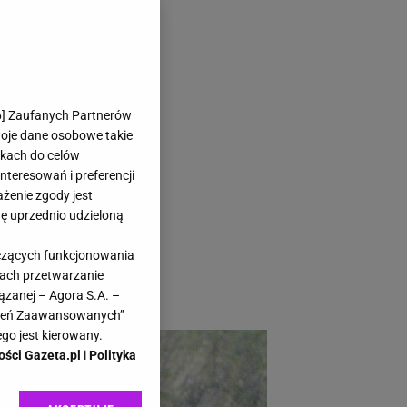
ują warzywa.
6
] Zaufanych Partnerów
woje dane osobowe takie
likach do celów
teresowań i preferencji
ażenie zgody jest
dę uprzednio udzieloną
 przeciw ślimakom.
yczących funkcjonowania
 chcą używać silnej
kach przetwarzanie
ązanej – Agora S.A. –
awień Zaawansowanych”
go jest kierowany.
ości Gazeta.pl
i
Polityka