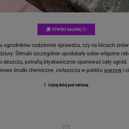
OTWÓRZ GALERIĘ
(3)
lu ogrodników codziennie sprawdza, czy na liściach znów 
ziury. Ślimaki szczególnie upodobały sobie wilgotne rab
po deszczu, potrafią błyskawicznie opanować cały ogród.
otowe środki chemiczne, zwłaszcza w pobliżu
warzyw
i z