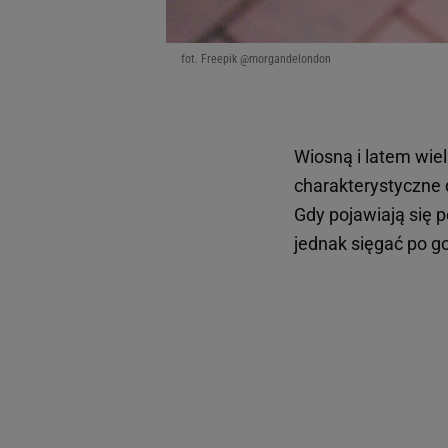
fot. Freepik @morgandelondon
Wiosną i latem wie
charakterystyczne d
Gdy pojawiają się 
jednak sięgać po g