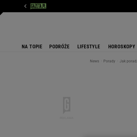
WIADOMOŚCI
NEXT
SPORT
PLOTEK
D
NA TOPIE
PODRÓŻE
LIFESTYLE
HOROSKOPY
News
Porady
Jak poradz