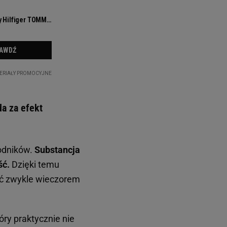
da za efekt
kodników.
Substancja
ść.
Dzięki temu
dać zwykle wieczorem
óry praktycznie nie