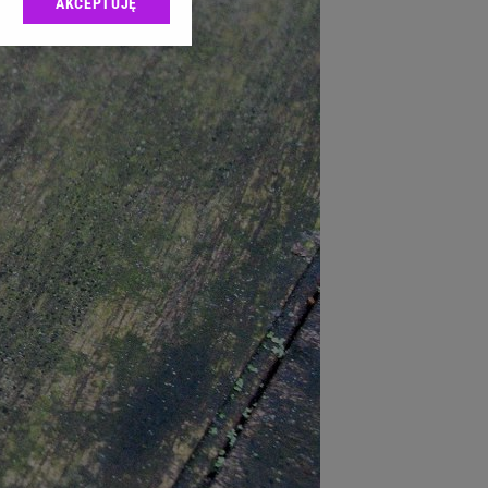
AKCEPTUJĘ
l sp. z o.o., jej
ić swoje preferencje
arzania danych poprzez
ych”. Zmiana ustawień
ach:
 celów identyfikacji.
omiar reklam i treści,