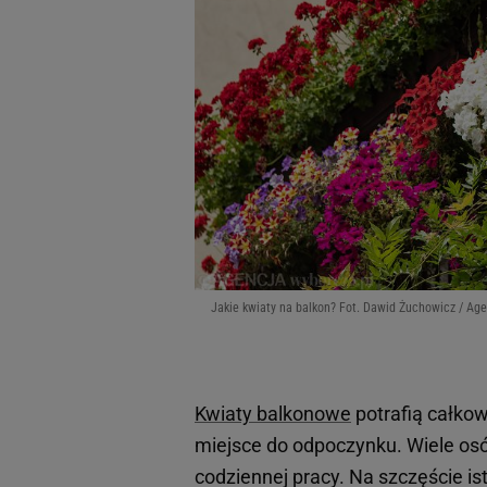
Jakie kwiaty na balkon? Fot. Dawid Żuchowicz / Ag
Kwiaty balkonowe
potrafią całko
miejsce do odpoczynku. Wiele osó
codziennej pracy. Na szczęście ist