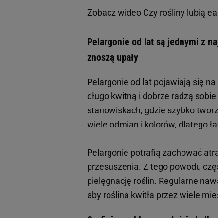
Zobacz wideo
Czy rośliny lubią e
Pelargonie od lat są jednymi z 
znoszą upały
Pelargonie od lat pojawiają się na
długo kwitną i dobrze radzą sobie
stanowiskach, gdzie szybko twor
wiele odmian i kolorów, dlatego 
Pelargonie potrafią zachować atr
przesuszenia. Z tego powodu częs
pielęgnację roślin. Regularne na
aby
roślina
kwitła przez wiele mie