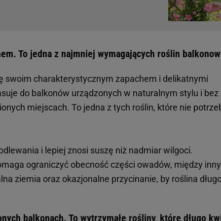
em. To jedna z najmniej wymagających roślin balkono
ę swoim charakterystycznym zapachem i delikatnymi
asuje do balkonów urządzonych w naturalnym stylu i bez
nych miejscach. To jedna z tych roślin, które nie potrze
ewania i lepiej znosi suszę niż nadmiar wilgoci.
maga ograniczyć obecność części owadów, między inn
a ziemia oraz okazjonalne przycinanie, by roślina dług
nych balkonach. To wytrzymałe rośliny, które długo kw