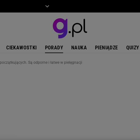
ZIECKO
MOTO
CIEKAWOSTKI
PORADY
NAUKA
PIENIĄDZE
QUIZY
początkujących. Są odporne i łatwe w pielęgnacji