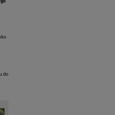
ego
e
ekko
u do