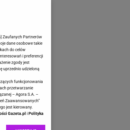
6
] Zaufanych Partnerów
woje dane osobowe takie
likach do celów
teresowań i preferencji
ażenie zgody jest
dę uprzednio udzieloną
yczących funkcjonowania
kach przetwarzanie
ązanej – Agora S.A. –
awień Zaawansowanych”
go jest kierowany.
ości Gazeta.pl
i
Polityka