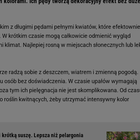
n kolorami. Ich pędy tworzą dekoracyjny efekt bez duż
stkim z długimi pędami pełnymi kwiatów, które efektowni
. W krótkim czasie mogą całkowicie odmienić wygląd
ni klimat. Najlepiej rosną w miejscach słonecznych lub l
rze radzą sobie z deszczem, wiatrem i zmienną pogodą.
e u osób bez doświadczenia. W czasie upałów wymagają
oza tym ich pielęgnacja nie jest skomplikowana. Od czas
 roślin kwitnących, żeby utrzymać intensywny kolor
i krótką suszę. Lepsza niż pelargonia