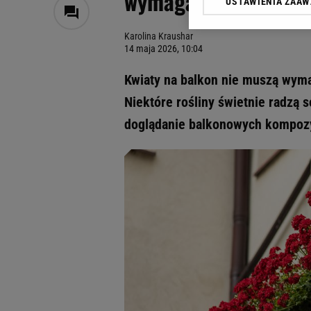
wymagają prawie żad
USTAWIENIA ZAA
Klikając „Akceptuję” wyra
Zaufanych Partnerów i A
Karolina Kraushar
dotyczące plików cookie,
14 maja 2026, 10:04
odnośnik „Ustawienia pr
plików cookie możliwa je
Kwiaty na balkon nie muszą wyma
My, nasi Zaufani Partne
Niektóre rośliny świetnie radzą 
Użycie dokładnych danych
doglądanie balkonowych kompozy
Przechowywanie informacji
badnie odbiorców i uleps