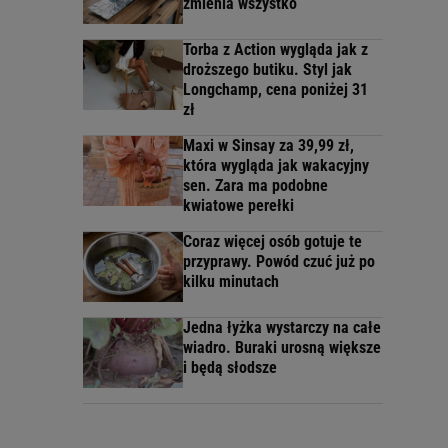
zmienia wszystko
Torba z Action wygląda jak z
droższego butiku. Styl jak
Longchamp, cena poniżej 31
zł
Maxi w Sinsay za 39,99 zł,
która wygląda jak wakacyjny
sen. Zara ma podobne
kwiatowe perełki
Coraz więcej osób gotuje te
przyprawy. Powód czuć już po
kilku minutach
Jedna łyżka wystarczy na całe
wiadro. Buraki urosną większe
i będą słodsze