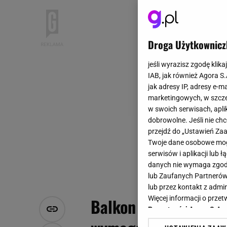
Droga Użytkownicz
jeśli wyrazisz zgodę klika
IAB, jak również Agora S
jak adresy IP, adresy e-m
marketingowych, w szcze
w swoich serwisach, aplik
dobrowolne. Jeśli nie ch
przejdź do „Ustawień Z
Twoje dane osobowe mogą
serwisów i aplikacji lub
danych nie wymaga zgody 
lub Zaufanych Partnerów
lub przez kontakt z admi
Więcej informacji o prz
Balkon będzie wygląd
Prywatności Agora S.A.