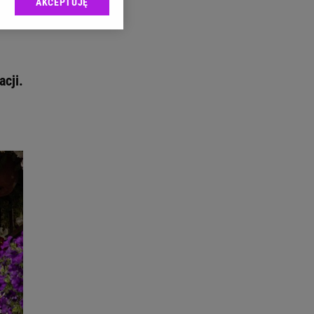
AKCEPTUJĘ
l sp. z o.o., jej
ić swoje preferencje
arzania danych poprzez
ych”. Zmiana ustawień
cji.
ach:
 celów identyfikacji.
omiar reklam i treści,