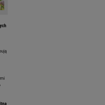
wych
bują
ymi
o
itną