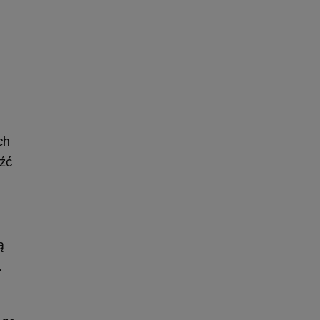
ch
źć
ą
,