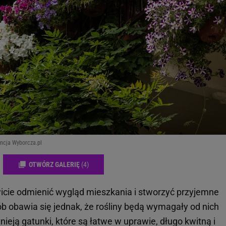
encja Wyborcza.pl
OTWÓRZ GALERIĘ
(4)
wicie odmienić wygląd mieszkania i stworzyć przyjemne
b obawia się jednak, że rośliny będą wymagały od nich
nieją gatunki, które są łatwe w uprawie, długo kwitną i