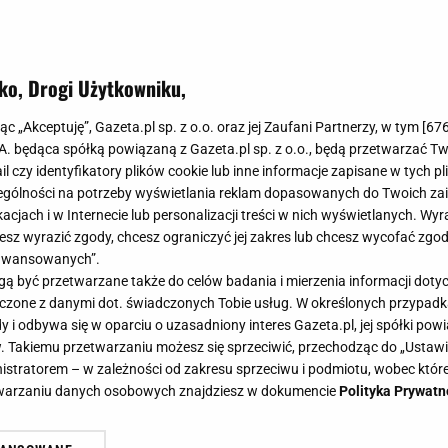
ko, Drogi Użytkowniku,
jąc „Akceptuję”, Gazeta.pl sp. z o.o. oraz jej Zaufani Partnerzy, w tym [
67
.A. będąca spółką powiązaną z Gazeta.pl sp. z o.o., będą przetwarzać T
ail czy identyfikatory plików cookie lub inne informacje zapisane w tych p
gólności na potrzeby wyświetlania reklam dopasowanych do Twoich zain
acjach i w Internecie lub personalizacji treści w nich wyświetlanych. Wyr
cesz wyrazić zgody, chcesz ograniczyć jej zakres lub chcesz wycofać zgo
aawansowanych”.
 być przetwarzane także do celów badania i mierzenia informacji dot
 łączone z danymi dot. świadczonych Tobie usług. W określonych przypad
i odbywa się w oparciu o uzasadniony interes Gazeta.pl, jej spółki powi
. Takiemu przetwarzaniu możesz się sprzeciwić, przechodząc do „Ust
nistratorem – w zależności od zakresu sprzeciwu i podmiotu, wobec które
etwarzaniu danych osobowych znajdziesz w dokumencie
Polityka Prywatn
ał jak z katalogu. Te kwiaty nie