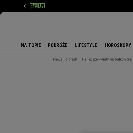
WIADOMOŚCI
NEXT
SPORT
PLOTEK
D
NA TOPIE
PODRÓŻE
LIFESTYLE
HOROSKOPY
News
Porady
Najlepsze kwiaty na balkon dla 