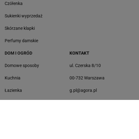
Czółenka
Sukienki wyprzedaż
Skórzane klapki
Perfumy damskie
DOM I OGRÓD
KONTAKT
Domowe sposoby
ul. Czerska 8/10
Kuchnia
00-732 Warszawa
Łazienka
g.pl@agora.pl
Balkon
Sprzątanie
Ogród