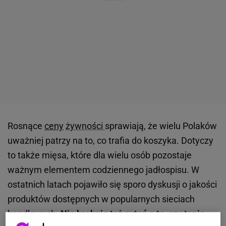
Rosnące
ceny
żywności
sprawiają, że wielu Polaków
uważniej patrzy na to, co trafia do koszyka. Dotyczy
to także mięsa, które dla wielu osób pozostaje
ważnym elementem codziennego jadłospisu. W
ostatnich latach pojawiło się sporo dyskusji o jakości
produktów dostępnych w popularnych sieciach
handlowych.
Nie brakuje też pytań o to, czy tanie