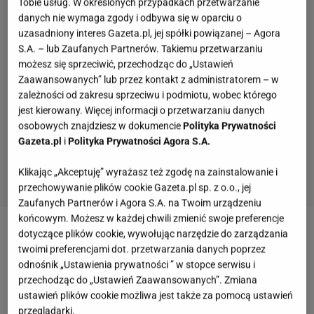
Tobie usług. W określonych przypadkach przetwarzanie
danych nie wymaga zgody i odbywa się w oparciu o
uzasadniony interes Gazeta.pl, jej spółki powiązanej – Agora
S.A. – lub Zaufanych Partnerów. Takiemu przetwarzaniu
możesz się sprzeciwić, przechodząc do „Ustawień
Zaawansowanych” lub przez kontakt z administratorem – w
zależności od zakresu sprzeciwu i podmiotu, wobec którego
jest kierowany. Więcej informacji o przetwarzaniu danych
osobowych znajdziesz w dokumencie
Polityka Prywatności
Gazeta.pl
i
Polityka Prywatności Agora S.A.
Klikając „Akceptuję” wyrażasz też zgodę na zainstalowanie i
przechowywanie plików cookie Gazeta.pl sp. z o.o., jej
Zaufanych Partnerów i Agora S.A. na Twoim urządzeniu
końcowym. Możesz w każdej chwili zmienić swoje preferencje
dotyczące plików cookie, wywołując narzędzie do zarządzania
Zobacz wideo
Mięso z in vitro? Pierwszy raz
twoimi preferencjami dot. przetwarzania danych poprzez
zjedzono je w 2013 roku [Next Station]
odnośnik „Ustawienia prywatności ” w stopce serwisu i
przechodząc do „Ustawień Zaawansowanych”. Zmiana
ustawień plików cookie możliwa jest także za pomocą ustawień
Dietetyk wskazał prosty wybór. To mięso wciąż ma
przeglądarki.