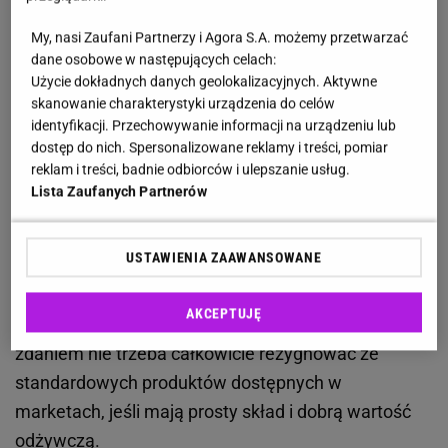
bardzo dobrą opinię
My, nasi Zaufani Partnerzy i Agora S.A. możemy przetwarzać
dane osobowe w następujących celach:
Jakub Woźniak na łamach Wprost.pl zwrócił uwagę
Użycie dokładnych danych geolokalizacyjnych. Aktywne
na
filet z piersi kurczaka.
Szczególnie pozytywnie
skanowanie charakterystyki urządzenia do celów
ocenił mięso z hodowli, w której ogranicza się
identyfikacji. Przechowywanie informacji na urządzeniu lub
dostęp do nich. Spersonalizowane reklamy i treści, pomiar
stosowanie antybiotyków, oraz kurczaka
reklam i treści, badnie odbiorców i ulepszanie usług.
wolnorosnącego. Według niego to produkt, który
Lista Zaufanych Partnerów
dobrze sprawdza się w codziennej diecie, ponieważ
zawiera dużo białka i jednocześnie pozostaje
USTAWIENIA ZAAWANSOWANE
stosunkowo niskokaloryczny. Dietetyk zwraca
uwagę, że zwykła pierś z kurczaka nadal może być
AKCEPTUJĘ
wartościowym elementem codziennej diety. Jego
zdaniem nie trzeba całkowicie rezygnować ze
standardowych produktów dostępnych w
marketach, jeśli mają prosty skład i dobrą wartość
odżywczą.