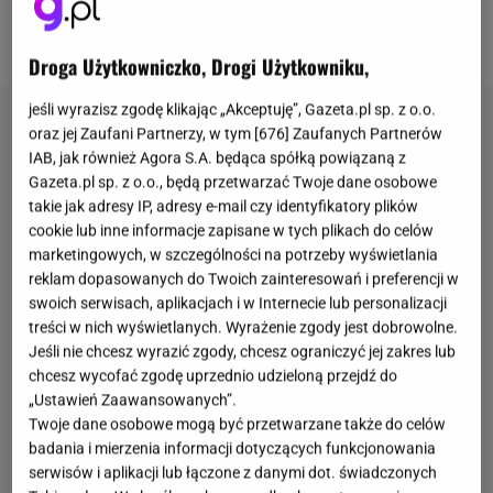
mięso może być jednocześnie
wartościowe
i
zdrowe.
Droga Użytkowniczko, Drogi Użytkowniku,
jeśli wyrazisz zgodę klikając „Akceptuję”, Gazeta.pl sp. z o.o.
oraz jej Zaufani Partnerzy, w tym [
676
] Zaufanych Partnerów
IAB, jak również Agora S.A. będąca spółką powiązaną z
Gazeta.pl sp. z o.o., będą przetwarzać Twoje dane osobowe
takie jak adresy IP, adresy e-mail czy identyfikatory plików
cookie lub inne informacje zapisane w tych plikach do celów
marketingowych, w szczególności na potrzeby wyświetlania
reklam dopasowanych do Twoich zainteresowań i preferencji w
swoich serwisach, aplikacjach i w Internecie lub personalizacji
treści w nich wyświetlanych. Wyrażenie zgody jest dobrowolne.
Jeśli nie chcesz wyrazić zgody, chcesz ograniczyć jej zakres lub
chcesz wycofać zgodę uprzednio udzieloną przejdź do
„Ustawień Zaawansowanych”.
Twoje dane osobowe mogą być przetwarzane także do celów
badania i mierzenia informacji dotyczących funkcjonowania
serwisów i aplikacji lub łączone z danymi dot. świadczonych