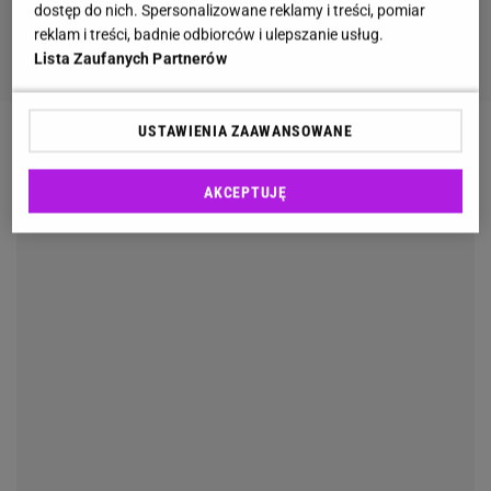
dostęp do nich. Spersonalizowane reklamy i treści, pomiar
reklam i treści, badnie odbiorców i ulepszanie usług.
Lista Zaufanych Partnerów
USTAWIENIA ZAAWANSOWANE
AKCEPTUJĘ
Łubin żółty poprawia jakość gleby. Jego korzenie
wykonują ogromną pracę
Łubin żółty należy do roślin strączkowych, które
współpracują z bakteriami wiążącymi azot z
powietrza.
Dzięki temu wzbogaca podłoże w cenny
składnik niezbędny do wzrostu wielu warzyw i
roślin ozdobnych.
Po przekopaniu zielonej masy