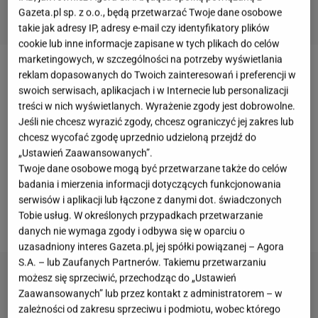
Gazeta.pl sp. z o.o., będą przetwarzać Twoje dane osobowe
takie jak adresy IP, adresy e-mail czy identyfikatory plików
cookie lub inne informacje zapisane w tych plikach do celów
marketingowych, w szczególności na potrzeby wyświetlania
Skrzyp polny jest jednym z najbardziej uciążliwych
reklam dopasowanych do Twoich zainteresowań i preferencji w
swoich serwisach, aplikacjach i w Internecie lub personalizacji
chwastów spotykanych w ogrodach.
treści w nich wyświetlanych. Wyrażenie zgody jest dobrowolne.
Charakterystyczne zielone pędy pojawiają się na
Jeśli nie chcesz wyrazić zgody, chcesz ograniczyć jej zakres lub
trawnikach, rabatach i grządkach warzywnych, a ich
chcesz wycofać zgodę uprzednio udzieloną przejdź do
„Ustawień Zaawansowanych”.
usunięcie często okazuje się znacznie trudniejsze,
Twoje dane osobowe mogą być przetwarzane także do celów
niż mogłoby się wydawać. Problem tkwi pod ziemią,
badania i mierzenia informacji dotyczących funkcjonowania
gdzie roślina tworzy rozległą sieć kłączy sięgających
serwisów i aplikacji lub łączone z danymi dot. świadczonych
Tobie usług. W określonych przypadkach przetwarzanie
nawet kilkudziesięciu centymetrów w głąb podłoża.
danych nie wymaga zgody i odbywa się w oparciu o
uzasadniony interes Gazeta.pl, jej spółki powiązanej – Agora
S.A. – lub Zaufanych Partnerów. Takiemu przetwarzaniu
możesz się sprzeciwić, przechodząc do „Ustawień
Zaawansowanych” lub przez kontakt z administratorem – w
zależności od zakresu sprzeciwu i podmiotu, wobec którego