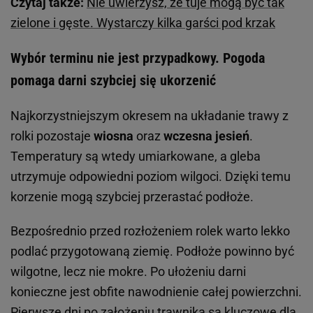
Czytaj także:
Nie uwierzysz, że tuje mogą być tak
zielone i gęste. Wystarczy kilka garści pod krzak
Wybór terminu nie jest przypadkowy. Pogoda
pomaga darni szybciej się ukorzenić
Najkorzystniejszym okresem na układanie trawy z
rolki pozostaje
wiosna
oraz
wczesna jesień
.
Temperatury są wtedy umiarkowane, a gleba
utrzymuje odpowiedni poziom wilgoci. Dzięki temu
korzenie mogą szybciej przerastać podłoże.
Bezpośrednio przed rozłożeniem rolek warto lekko
podlać przygotowaną ziemię. Podłoże powinno być
wilgotne, lecz nie mokre. Po ułożeniu darni
konieczne jest obfite nawodnienie całej powierzchni.
Pierwsze dni po założeniu trawnika są kluczowe dla