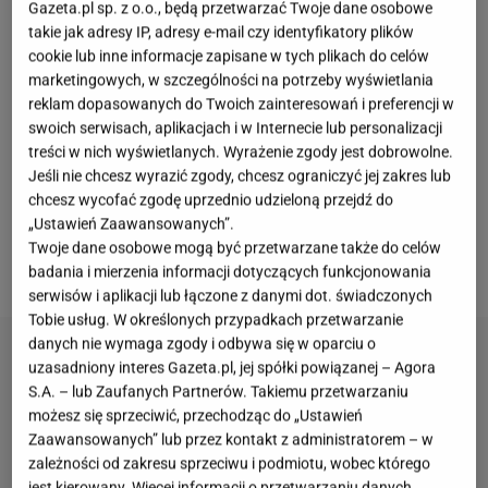
Gazeta.pl sp. z o.o., będą przetwarzać Twoje dane osobowe
takie jak adresy IP, adresy e-mail czy identyfikatory plików
Trawnik z rolki od lat cieszy się dużą popularnością
cookie lub inne informacje zapisane w tych plikach do celów
wśród właścicieli ogrodów. Trudno się temu dziwić,
marketingowych, w szczególności na potrzeby wyświetlania
reklam dopasowanych do Twoich zainteresowań i preferencji w
ponieważ pozwala niemal natychmiast uzyskać
swoich serwisach, aplikacjach i w Internecie lub personalizacji
efekt gęstej, zielonej murawy. Nie trzeba czekać
treści w nich wyświetlanych. Wyrażenie zgody jest dobrowolne.
wielu tygodni na kiełkowanie nasion ani martwić się
Jeśli nie chcesz wyrazić zgody, chcesz ograniczyć jej zakres lub
chcesz wycofać zgodę uprzednio udzieloną przejdź do
o nierównomierne wschody. Samo rozłożenie darni
„Ustawień Zaawansowanych”.
to jednak dopiero końcowy etap całego procesu.
Twoje dane osobowe mogą być przetwarzane także do celów
Największe znaczenie ma bowiem stan podłoża.
badania i mierzenia informacji dotyczących funkcjonowania
serwisów i aplikacji lub łączone z danymi dot. świadczonych
Tobie usług. W określonych przypadkach przetwarzanie
danych nie wymaga zgody i odbywa się w oparciu o
uzasadniony interes Gazeta.pl, jej spółki powiązanej – Agora
S.A. – lub Zaufanych Partnerów. Takiemu przetwarzaniu
możesz się sprzeciwić, przechodząc do „Ustawień
Zaawansowanych” lub przez kontakt z administratorem – w
zależności od zakresu sprzeciwu i podmiotu, wobec którego
jest kierowany. Więcej informacji o przetwarzaniu danych