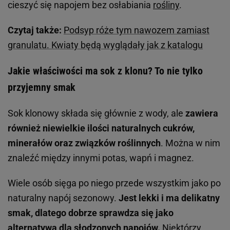
cieszyć się napojem bez osłabiania
rośliny
.
Czytaj także:
Podsyp róże tym nawozem zamiast
granulatu. Kwiaty będą wyglądały jak z katalogu
Jakie właściwości ma sok z klonu? To nie tylko
przyjemny smak
Sok klonowy składa się głównie z wody, ale
zawiera
również niewielkie ilości naturalnych cukrów,
minerałów oraz związków roślinnych
. Można w nim
znaleźć między innymi potas, wapń i magnez.
Wiele osób sięga po niego przede wszystkim jako po
naturalny napój sezonowy.
Jest lekki i ma delikatny
smak, dlatego dobrze sprawdza się jako
alternatywa dla słodzonych napojów.
Niektórzy