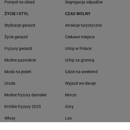
Pomysł na obiad
Segregacja odpadów
ŻYCIE I STYL
CZAS WOLNY
Stylizacje gwiazd
Atrakcje turystyczne
Życie gwiazd
Ciekawe miejsca
Fryzury gwiazd
Urlop w Polsce
Modne paznokcie
Urlop za granicą
Moda na jesień
Gdzie na weekend
Uroda
Wyjazd we dwoje
Modne fryzury damskie
Morze
Krótkie fryzury 2025
Góry
Włosy
Las
Eleganckie sukienki
Jeziora