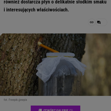
również dostarcza płyn o delikatnie słodkim smaku
i interesujących właściwościach.
fot. Freepik @nepix
OTWÓRZ GALERIĘ
(3)