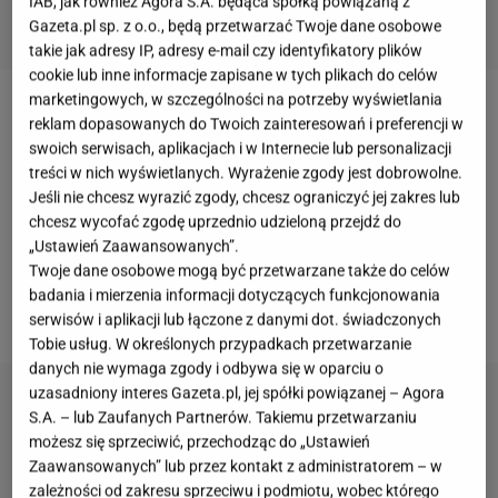
IAB, jak również Agora S.A. będąca spółką powiązaną z
Gazeta.pl sp. z o.o., będą przetwarzać Twoje dane osobowe
takie jak adresy IP, adresy e-mail czy identyfikatory plików
cookie lub inne informacje zapisane w tych plikach do celów
marketingowych, w szczególności na potrzeby wyświetlania
Wiosną przyroda budzi się do życia, a drzewa
reklam dopasowanych do Twoich zainteresowań i preferencji w
swoich serwisach, aplikacjach i w Internecie lub personalizacji
rozpoczynają intensywny transport wody i
treści w nich wyświetlanych. Wyrażenie zgody jest dobrowolne.
składników odżywczych. To właśnie wtedy można
Jeśli nie chcesz wyrazić zgody, chcesz ograniczyć jej zakres lub
pozyskać naturalny sok, który od wieków
chcesz wycofać zgodę uprzednio udzieloną przejdź do
wykorzystywano jako sezonowy napój. Większość
„Ustawień Zaawansowanych”.
Twoje dane osobowe mogą być przetwarzane także do celów
osób kojarzy ten zwyczaj z brzozą, jednak równie
badania i mierzenia informacji dotyczących funkcjonowania
ciekawym źródłem jest klon.
serwisów i aplikacji lub łączone z danymi dot. świadczonych
Tobie usług. W określonych przypadkach przetwarzanie
danych nie wymaga zgody i odbywa się w oparciu o
uzasadniony interes Gazeta.pl, jej spółki powiązanej – Agora
S.A. – lub Zaufanych Partnerów. Takiemu przetwarzaniu
możesz się sprzeciwić, przechodząc do „Ustawień
Zaawansowanych” lub przez kontakt z administratorem – w
zależności od zakresu sprzeciwu i podmiotu, wobec którego