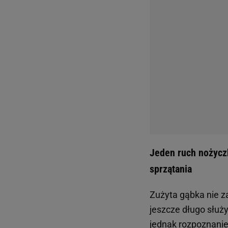
Właśnie dlatego wi
od razu było wiado
oznaczoną gąbkę m
zabrudzonych pod
Jedna gąbka do wsz
powierzchniami
Kuchnia jest miej
różnych zadań zbier
wykorzystana do my
mające kontakt z ż
Rozdzielenie gąbe
oznaczeniu łatwiej
gąbki. To drobny s