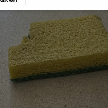
WANSOWANE
żasz też zgodę na zainstalowanie i przechowywanie plików cookie Gazeta.p
gora S.A. na Twoim urządzeniu końcowym. Możesz w każdej chwili zmien
 wywołując narzędzie do zarządzania twoimi preferencjami dot. przetw
ywatności ” w stopce serwisu i przechodząc do „Ustawień Zaawansowan
st także za pomocą ustawień przeglądarki.
rzy i Agora S.A. możemy przetwarzać dane osobowe w następujących cel
 geolokalizacyjnych. Aktywne skanowanie charakterystyki urządzenia do
 na urządzeniu lub dostęp do nich. Spersonalizowane reklamy i treści, p
zanie usług.
Lista Zaufanych Partnerów