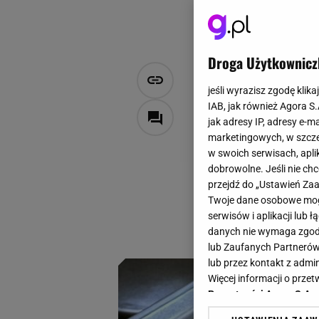
Droga Użytkownicz
Wystarczy t
jeśli wyrazisz zgodę klika
przestanie 
IAB, jak również Agora S
jak adresy IP, adresy e-m
marketingowych, w szcze
Dawid Sakowicz
w swoich serwisach, aplik
6 czerwca 2026, 16:06
dobrowolne. Jeśli nie ch
przejdź do „Ustawień Z
W kuchni liczą się
Twoje dane osobowe mogą
prosty trik z gąbk
serwisów i aplikacji lub
obowiązki.
danych nie wymaga zgody 
lub Zaufanych Partnerów
lub przez kontakt z admi
Więcej informacji o prz
Prywatności Agora S.A.