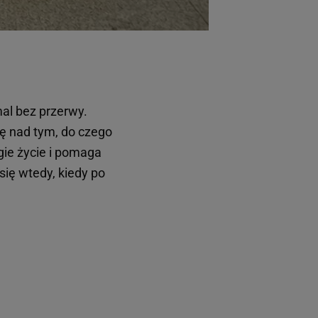
al bez przerwy.
lę nad tym, do czego
ie życie i pomaga
ię wtedy, kiedy po