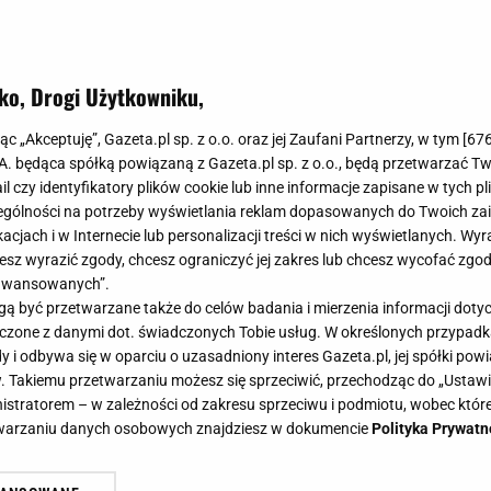
ko, Drogi Użytkowniku,
ylko jedno cięcie nożyczkami. Gąb
jąc „Akceptuję”, Gazeta.pl sp. z o.o. oraz jej Zaufani Partnerzy, w tym [
67
sprawiać problemy
.A. będąca spółką powiązaną z Gazeta.pl sp. z o.o., będą przetwarzać T
ail czy identyfikatory plików cookie lub inne informacje zapisane w tych p
gólności na potrzeby wyświetlania reklam dopasowanych do Twoich zain
acjach i w Internecie lub personalizacji treści w nich wyświetlanych. Wyr
cesz wyrazić zgody, chcesz ograniczyć jej zakres lub chcesz wycofać zgo
aawansowanych”.
 nie tylko skuteczne środki czystości, ale również dobr
 być przetwarzane także do celów badania i mierzenia informacji dot
ą pomaga zachować większy porządek i łatwiej rozdziel
 łączone z danymi dot. świadczonych Tobie usług. W określonych przypad
i odbywa się w oparciu o uzasadniony interes Gazeta.pl, jej spółki powi
. Takiemu przetwarzaniu możesz się sprzeciwić, przechodząc do „Ust
nistratorem – w zależności od zakresu sprzeciwu i podmiotu, wobec które
etwarzaniu danych osobowych znajdziesz w dokumencie
Polityka Prywatn