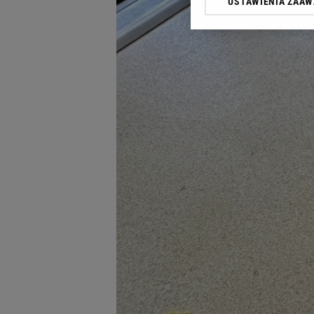
USTAWIENIA ZAA
Klikając „Akceptuję” wyra
Zaufanych Partnerów i A
dotyczące plików cookie,
odnośnik „Ustawienia pr
plików cookie możliwa je
My, nasi Zaufani Partne
Użycie dokładnych danych
Przechowywanie informacji
badnie odbiorców i uleps