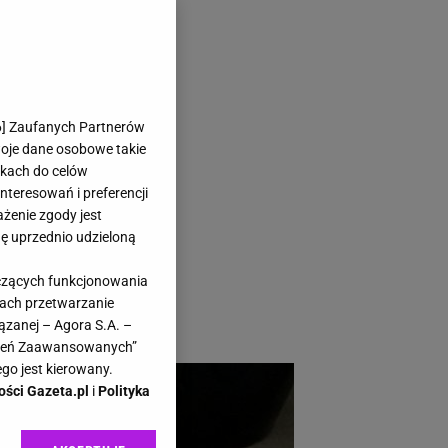
ka kuchenna
6
] Zaufanych Partnerów
woje dane osobowe takie
likach do celów
teresowań i preferencji
ażenie zgody jest
dę uprzednio udzieloną
e nawyki. Jeden
yczących funkcjonowania
ić domowe
kach przetwarzanie
ązanej – Agora S.A. –
awień Zaawansowanych”
go jest kierowany.
ości Gazeta.pl
i
Polityka