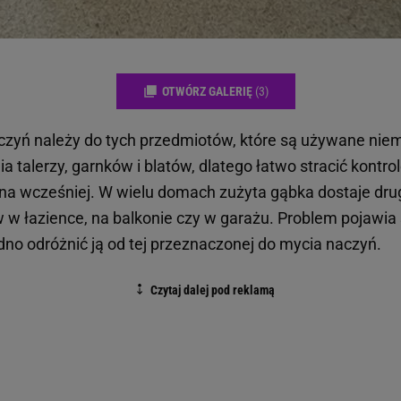
OTWÓRZ GALERIĘ
(3)
zyń należy do tych przedmiotów, które są używane niem
a talerzy, garnków i blatów, dlatego łatwo stracić kontro
a wcześniej. W wielu domach zużyta gąbka dostaje drug
w łazience, na balkonie czy w garażu. Problem pojawia s
no odróżnić ją od tej przeznaczonej do mycia naczyń.