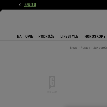
WIADOMOŚCI
NEXT
SPORT
PLOTEK
D
NA TOPIE
PODRÓŻE
LIFESTYLE
HOROSKOPY
News
Porady
Jak odróżn