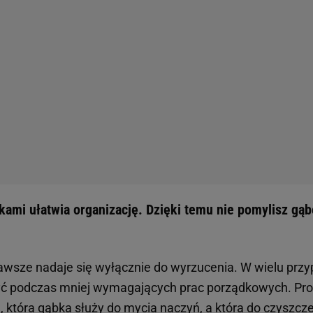
ele osób stosuje bardzo prosty patent.
Wystarczy odciąć 
mo, że nie powinna wracać do zlewu ani mieć kontaktu 
ożna przeznaczyć do mycia kosza na śmieci, doniczek,
eszw butów.
ystkiego to zły pomysł. Bakterie mogą łatwo przenosi
scem, w którym higiena ma bardzo ważne znaczenie. Gą
a resztki jedzenia, tłuszcz oraz drobnoustroje. Jeśli późn
cia talerzy lub sztućców, może przenosić zabrudzenia 
ywnością.
k według przeznaczenia pomaga ograniczyć ten proble
 będzie zachować porządek i uniknąć przypadkowego uży
zczegół, ale właśnie takie nawyki często mają największ