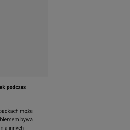
jeden róg gąbki, aby
z naczyniami.
Tak
 parapetów czy
ć się między
bka używana do
iej zostanie
na powierzchnie
m.
Dzięki prostemu
cia niewłaściwej
y wpływ na codzienną