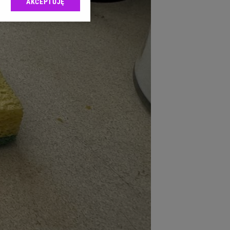
AKCEPTUJĘ
l sp. z o.o., jej
ić swoje preferencje
arzania danych poprzez
ych”. Zmiana ustawień
ach:
 celów identyfikacji.
omiar reklam i treści,