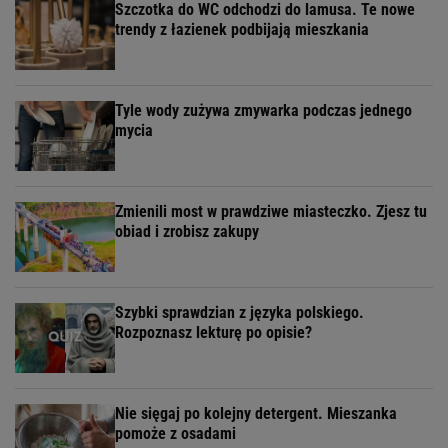
Szczotka do WC odchodzi do lamusa. Te nowe
trendy z łazienek podbijają mieszkania
Tyle wody zużywa zmywarka podczas jednego
mycia
Zmienili most w prawdziwe miasteczko. Zjesz tu
obiad i zrobisz zakupy
Szybki sprawdzian z języka polskiego.
Rozpoznasz lekturę po opisie?
Nie sięgaj po kolejny detergent. Mieszanka
pomoże z osadami