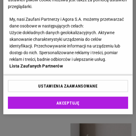
przeglądarki.
Inteligentna toaleta, nazywana również smart toilet
lub washlet, łączy funkcje tradycyjnej toalety i
My, nasi Zaufani Partnerzy i Agora S.A. możemy przetwarzać
bidetu.
Po skorzystaniu z urządzenia użytkownik
dane osobowe w następujących celach:
Użycie dokładnych danych geolokalizacyjnych. Aktywne
może uruchomić strumień wody o regulowanej
skanowanie charakterystyki urządzenia do celów
temperaturze, ciśnieniu i kierunku, a następnie
identyfikacji. Przechowywanie informacji na urządzeniu lub
skorzystać z funkcji suszenia ciepłym
dostęp do nich. Spersonalizowane reklamy i treści, pomiar
reklam i treści, badnie odbiorców i ulepszanie usług.
powietrzem.
Dzięki temu korzystanie z papieru
Lista Zaufanych Partnerów
toaletowego można znacząco ograniczyć, lub
całkowicie z niego zrezygnować. Takie rozwiązania
USTAWIENIA ZAAWANSOWANE
przez lata kojarzone były głównie z Japonią, jednak
obecnie są dostępne również w Europie w różnych
AKCEPTUJĘ
przedziałach cenowych.