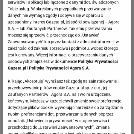
serwisów i aplikacji lub łączone z danymi dot. świadczonych
Tobie usług. W określonych przypadkach przetwarzanie
danych nie wymaga zgody i odbywa się w oparciu o
uzasadniony interes Gazeta.pl, jej spółki powiązanej – Agora
S.A. – lub Zaufanych Partnerów. Takiemu przetwarzaniu
możesz się sprzeciwić, przechodząc do „Ustawień
Zaawansowanych” lub przez kontakt z administratorem – w
zależności od zakresu sprzeciwu i podmiotu, wobec którego
jest kierowany. Więcej informacji o przetwarzaniu danych
osobowych znajdziesz w dokumencie
Polityka Prywatności
Gazeta.pl
i
Polityka Prywatności Agora S.A.
Klikając „Akceptuję” wyrażasz też zgodę na zainstalowanie i
Zobacz wideo
Czyścimy akcesoria kuchenne -
przechowywanie plików cookie Gazeta.pl sp. z o.o., jej
sztućce, drewniane łyżki, deskę do krojenia i
Zaufanych Partnerów i Agora S.A. na Twoim urządzeniu
naczynia
końcowym. Możesz w każdej chwili zmienić swoje preferencje
dotyczące plików cookie, wywołując narzędzie do zarządzania
twoimi preferencjami dot. przetwarzania danych poprzez
Inteligentne toalety łączą kilka funkcji w jednym
odnośnik „Ustawienia prywatności ” w stopce serwisu i
urządzeniu. To rozwiązanie znane od lat w Azji
przechodząc do „Ustawień Zaawansowanych”. Zmiana
ustawień plików cookie możliwa jest także za pomocą ustawień