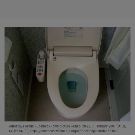
Autorstwa Armin Kubelbeck - own picture --Kuebi 20:29, 3 February 2007 (UTC),
CC BY-SA 3.0, https://commons.wikimedia.org/w/index.php?curid=1633809