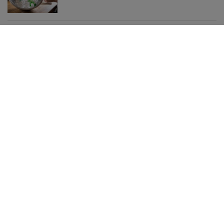
Te buty będą hitem jesieni 2026! Wiśniowe
czółenka to kwintesencja luksusu i
ponadczasowego stylu
Malinowe baleriny to nowy trend na jesień 2026.
CCC ma je w niskiej cenie
Czy warto kupić lodówkę turystyczną?
Lniane spodnie z Lidla nawet jesienią będą
hitem. Kosztują 44,99 zł