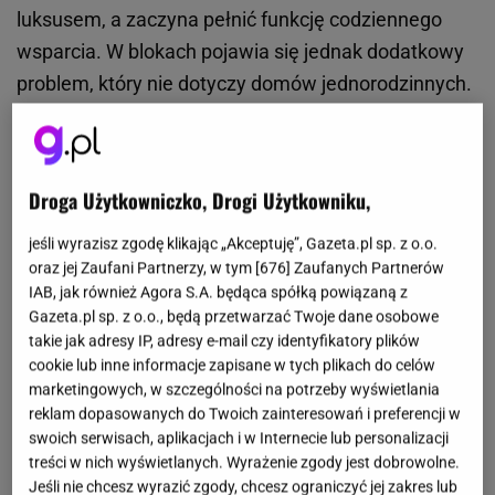
luksusem, a zaczyna pełnić funkcję codziennego
wsparcia. W blokach pojawia się jednak dodatkowy
problem, który nie dotyczy domów jednorodzinnych.
Chodzi o miejsce montażu urządzenia, a dokładniej
o jednostkę zewnętrzną. To właśnie ona najczęściej
budzi wątpliwości i staje się źródłem sporów między
Droga Użytkowniczko, Drogi Użytkowniku,
mieszkańcami a zarządcą budynku.
jeśli wyrazisz zgodę klikając „Akceptuję”, Gazeta.pl sp. z o.o.
oraz jej Zaufani Partnerzy, w tym [
676
] Zaufanych Partnerów
IAB, jak również Agora S.A. będąca spółką powiązaną z
Gazeta.pl sp. z o.o., będą przetwarzać Twoje dane osobowe
takie jak adresy IP, adresy e-mail czy identyfikatory plików
cookie lub inne informacje zapisane w tych plikach do celów
marketingowych, w szczególności na potrzeby wyświetlania
reklam dopasowanych do Twoich zainteresowań i preferencji w
swoich serwisach, aplikacjach i w Internecie lub personalizacji
treści w nich wyświetlanych. Wyrażenie zgody jest dobrowolne.
Jeśli nie chcesz wyrazić zgody, chcesz ograniczyć jej zakres lub