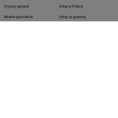
Fryzury gwiazd
Urlop w Polsce
Modne paznokcie
Urlop za granicą
Moda na jesień
Gdzie na weekend
Uroda
Wyjazd we dwoje
Modne fryzury damskie
Morze
Krótkie fryzury 2025
Góry
Włosy
Las
Eleganckie sukienki
Jeziora
Buty
Urlop opiekuńczy
Kasi Sokołowska
Karta EKUZ
MODA I URODA
SPODNIE CAPRI