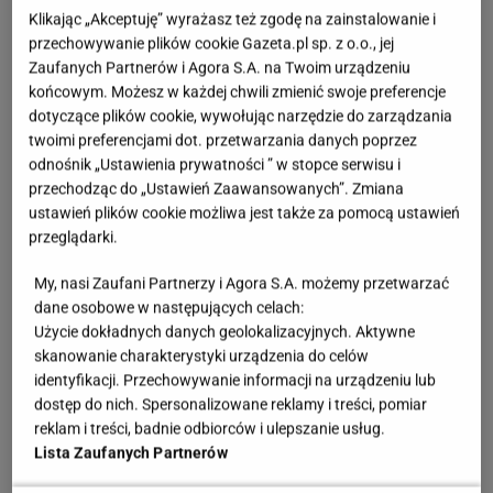
Klikając „Akceptuję” wyrażasz też zgodę na zainstalowanie i
przechowywanie plików cookie Gazeta.pl sp. z o.o., jej
Zaufanych Partnerów i Agora S.A. na Twoim urządzeniu
końcowym. Możesz w każdej chwili zmienić swoje preferencje
dotyczące plików cookie, wywołując narzędzie do zarządzania
twoimi preferencjami dot. przetwarzania danych poprzez
odnośnik „Ustawienia prywatności ” w stopce serwisu i
pixabay
przechodząc do „Ustawień Zaawansowanych”. Zmiana
ustawień plików cookie możliwa jest także za pomocą ustawień
Duże i majestatyczne olbrzymy podbiły serca wielu
przeglądarki.
miłośników
czworonogów
, ale co warto o nich
wiedzieć? Zmienność wśród dużych ras psów jest
My, nasi Zaufani Partnerzy i Agora S.A. możemy przetwarzać
dane osobowe w następujących celach:
bardzo duża. Co do zasady zaliczamy tutaj psy o
Użycie dokładnych danych geolokalizacyjnych. Aktywne
wysokości przynajmniej 60
cm
w kłębie i
wadze
skanowanie charakterystyki urządzenia do celów
powyżej 45 kg. Warto jednak pamiętać, że choćby
identyfikacji. Przechowywanie informacji na urządzeniu lub
dostęp do nich. Spersonalizowane reklamy i treści, pomiar
mastify angielskie w wyjątkowych przypadkach
reklam i treści, badnie odbiorców i ulepszanie usług.
mogą osiągać nawet 120 kg wagi. Nie należy przy
Lista Zaufanych Partnerów
tym mylić dużych i olbrzymich ras psów z bardzo