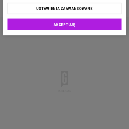
otyłymi osobnikami należącymi do ras średnich.
USTAWIENIA ZAAWANSOWANE
AKCEPTUJĘ