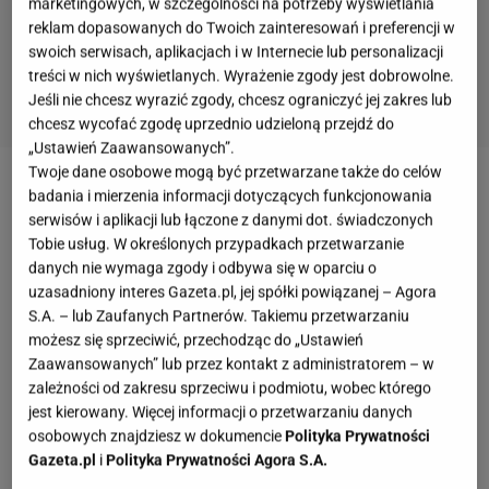
marketingowych, w szczególności na potrzeby wyświetlania
reklam dopasowanych do Twoich zainteresowań i preferencji w
swoich serwisach, aplikacjach i w Internecie lub personalizacji
treści w nich wyświetlanych. Wyrażenie zgody jest dobrowolne.
Jeśli nie chcesz wyrazić zgody, chcesz ograniczyć jej zakres lub
chcesz wycofać zgodę uprzednio udzieloną przejdź do
„Ustawień Zaawansowanych”.
Twoje dane osobowe mogą być przetwarzane także do celów
badania i mierzenia informacji dotyczących funkcjonowania
serwisów i aplikacji lub łączone z danymi dot. świadczonych
Tobie usług. W określonych przypadkach przetwarzanie
danych nie wymaga zgody i odbywa się w oparciu o
uzasadniony interes Gazeta.pl, jej spółki powiązanej – Agora
S.A. – lub Zaufanych Partnerów. Takiemu przetwarzaniu
możesz się sprzeciwić, przechodząc do „Ustawień
Zaawansowanych” lub przez kontakt z administratorem – w
zależności od zakresu sprzeciwu i podmiotu, wobec którego
jest kierowany. Więcej informacji o przetwarzaniu danych
osobowych znajdziesz w dokumencie
Polityka Prywatności
Gazeta.pl
i
Polityka Prywatności Agora S.A.