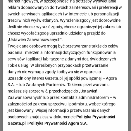
marketingowych, w szczególności na potrzeby wyświetlania
Wettinów, polonez stał się rozpoznawalny także w
reklam dopasowanych do Twoich zainteresowań i preferencji w
Europie Zachodniej.
swoich serwisach, aplikacjach i w Internecie lub personalizacji
treści w nich wyświetlanych. Wyrażenie zgody jest dobrowolne.
Jeśli nie chcesz wyrazić zgody, chcesz ograniczyć jej zakres lub
chcesz wycofać zgodę uprzednio udzieloną przejdź do
„Ustawień Zaawansowanych”.
Twoje dane osobowe mogą być przetwarzane także do celów
badania i mierzenia informacji dotyczących funkcjonowania
serwisów i aplikacji lub łączone z danymi dot. świadczonych
Tobie usług. W określonych przypadkach przetwarzanie
danych nie wymaga zgody i odbywa się w oparciu o
uzasadniony interes Gazeta.pl, jej spółki powiązanej – Agora
S.A. – lub Zaufanych Partnerów. Takiemu przetwarzaniu
możesz się sprzeciwić, przechodząc do „Ustawień
Zaawansowanych” lub przez kontakt z administratorem – w
zależności od zakresu sprzeciwu i podmiotu, wobec którego
jest kierowany. Więcej informacji o przetwarzaniu danych
osobowych znajdziesz w dokumencie
Polityka Prywatności
Gazeta.pl
i
Polityka Prywatności Agora S.A.