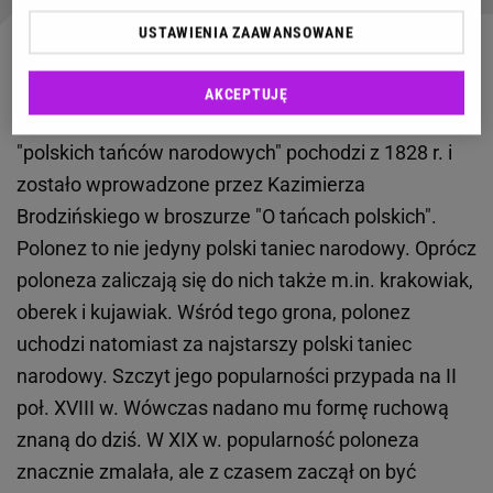
USTAWIENIA ZAAWANSOWANE
Polonez — taniec narodowy Polaków
AKCEPTUJĘ
Polonez to taniec narodowy Polaków. Pojęcie
"polskich tańców narodowych" pochodzi z 1828 r. i
zostało wprowadzone przez Kazimierza
Brodzińskiego w broszurze "O tańcach polskich".
Polonez to nie jedyny polski taniec narodowy. Oprócz
poloneza zaliczają się do nich także m.in. krakowiak,
oberek i kujawiak. Wśród tego grona, polonez
uchodzi natomiast za najstarszy polski taniec
narodowy. Szczyt jego popularności przypada na II
poł. XVIII w. Wówczas nadano mu formę ruchową
znaną do dziś. W XIX w. popularność poloneza
znacznie zmalała, ale z czasem zaczął on być