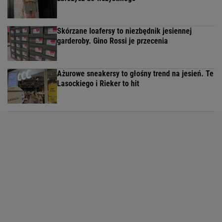
Skórzane loafersy to niezbędnik jesiennej
garderoby. Gino Rossi je przecenia
Ażurowe sneakersy to głośny trend na jesień. Te
Lasockiego i Rieker to hit