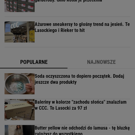
Ażurowe sneakersy to głośny trend na jesień. Te
Lasockiego i Rieker to hit
POPULARNE
NAJNOWSZE
Soda oczyszczona to dopiero początek. Dodaj
jeszcze dwa produkty
Baleriny w kolorze "zachodu słońca" znalazłam
w CCC. To Lasocki za 97 zł
Butter yellow nie odchodzi do lamusa - tę bluzkę
założysz do wszystkiego