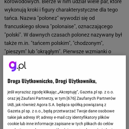
korowodowych. Bierze w nim udział wiele par, które
wykonują kroki i figury charakterystyczne dla tego
tańca. Nazwa "polonez" wywodzi się od
francuskiego słowa "polonaise", oznaczającego
"polski". W dawnych czasach polonez nazywany był
także m.in. "tańcem polskim", "chodzonym",
"pieszym" lub "okrągłym". Pierwsze wzmianki o
polonezie pochodzą z II poł. XVI w., kiedy to tzw.
"chodzony" wywodzący się z kręgów ludowych,
zawitał na dworach magnackich. Z czasem przybrał
Droga Użytkowniczko, Drogi Użytkowniku,
tak dużą popularność, że stał się istotnym
jeśli wyrazisz zgodę klikając „Akceptuję”, Gazeta.pl sp. z o.o.
elementem ceremoniału dworskiego. Co ciekawe —
oraz jej Zaufani Partnerzy, w tym [
676
] Zaufanych Partnerów
zgodnie z przekazami pochodzącymi z tamtych
IAB, jak również Agora S.A. będąca spółką powiązaną z
czasów — polonez tańczony był wówczas przez pary
Gazeta.pl sp. z o.o., będą przetwarzać Twoje dane osobowe
takie jak adresy IP, adresy e-mail czy identyfikatory plików
składające się na przemian z dwóch kobiet i dwóch
cookie lub inne informacje zapisane w tych plikach do celów
mężczyzn. Za sprawą panującej w Polsce dynastii