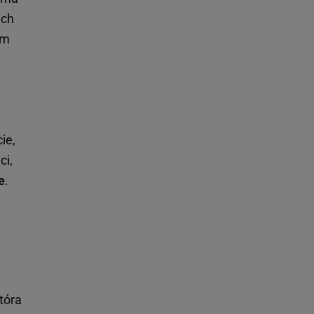
ich
ym
ie,
ci,
e
.
tóra