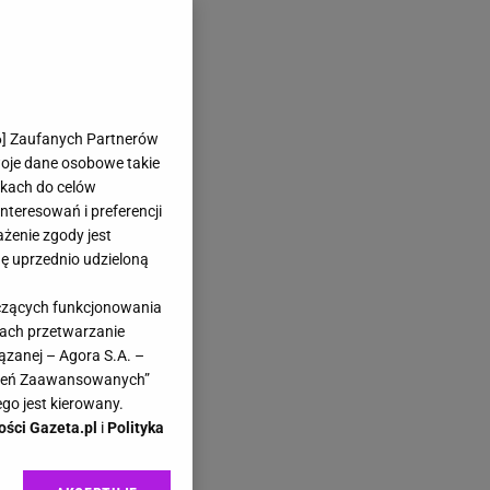
6
] Zaufanych Partnerów
woje dane osobowe takie
likach do celów
teresowań i preferencji
ażenie zgody jest
dę uprzednio udzieloną
yczących funkcjonowania
kach przetwarzanie
ązanej – Agora S.A. –
awień Zaawansowanych”
go jest kierowany.
ości Gazeta.pl
i
Polityka
ch