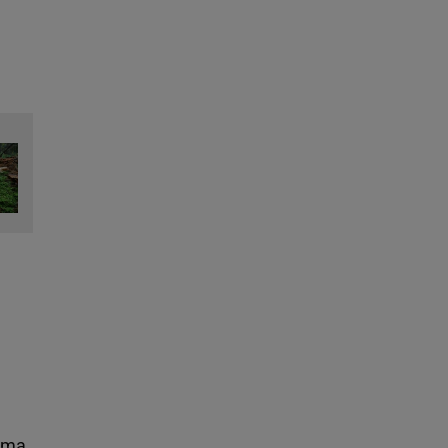
m
e ma