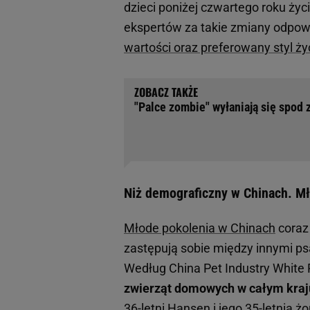
dzieci poniżej czwartego roku ży
ekspertów za takie zmiany odpowi
wartości oraz preferowany styl ży
"Palce zombie" wyłaniają się spod z
Niż demograficzny w Chinach. Mło
Młode pokolenia w Chinach
coraz 
zastępują sobie między innymi ps
Według China Pet Industry White 
zwierząt domowych w całym kraj
36-letni Hansen i jego 35-letnia 