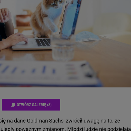
OTWÓRZ GALERIĘ
(3)
ię na dane Goldman Sachs, zwrócił uwagę na to, że
ń uległy poważnym
zmianom
.
Młodzi ludzie nie podzielają