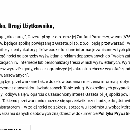
ko, Drogi Użytkowniku,
jąc „Akceptuję”, Gazeta.pl sp. z o.o. oraz jej Zaufani Partnerzy, w tym [
67
.A. będąca spółką powiązaną z Gazeta.pl sp. z o.o., będą przetwarzać T
ail czy identyfikatory plików cookie lub inne informacje zapisane w tych p
gólności na potrzeby wyświetlania reklam dopasowanych do Twoich zain
acjach i w Internecie lub personalizacji treści w nich wyświetlanych. Wyr
cesz wyrazić zgody, chcesz ograniczyć jej zakres lub chcesz wycofać zgo
aawansowanych”.
 być przetwarzane także do celów badania i mierzenia informacji dot
 łączone z danymi dot. świadczonych Tobie usług. W określonych przypad
i odbywa się w oparciu o uzasadniony interes Gazeta.pl, jej spółki powi
. Takiemu przetwarzaniu możesz się sprzeciwić, przechodząc do „Ust
nistratorem – w zależności od zakresu sprzeciwu i podmiotu, wobec które
etwarzaniu danych osobowych znajdziesz w dokumencie
Polityka Prywatn
t może być więcej zwierząt domowy