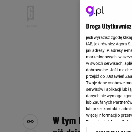
Droga Użytkownicz
jeśli wyrazisz zgodę klika
IAB, jak również Agora S
jak adresy IP, adresy e-m
marketingowych, w szcze
w swoich serwisach, aplik
dobrowolne. Jeśli nie ch
przejdź do „Ustawień Z
Twoje dane osobowe mogą
serwisów i aplikacji lub
danych nie wymaga zgody 
lub Zaufanych Partnerów
lub przez kontakt z admi
Więcej informacji o prz
W tym kraju za 6 la
Prywatności Agora S.A.