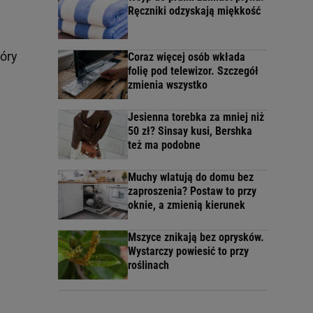
Ręczniki odzyskają miękkość
tóry
Coraz więcej osób wkłada
folię pod telewizor. Szczegół
zmienia wszystko
Jesienna torebka za mniej niż
50 zł? Sinsay kusi, Bershka
też ma podobne
Muchy wlatują do domu bez
zaproszenia? Postaw to przy
oknie, a zmienią kierunek
Mszyce znikają bez oprysków.
Wystarczy powiesić to przy
roślinach