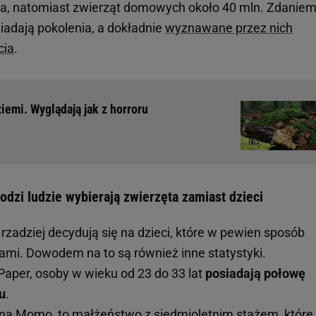
cia, natomiast zwierząt domowych około 40 mln. Zdanie
adają pokolenia, a dokładnie
wyznawane przez nich
cia
.
iemi. Wyglądają jak z horroru
dzi ludzie wybierają zwierzęta zamiast dzieci
rzadziej decydują się na dzieci, które w pewien sposób
ami. Dowodem na to są również inne statystyki.
Paper, osoby w wieku od 23 do 33 lat
posiadają połowę
u
.
żona Momo, to
małżeństwo
z siedmioletnim stażem, któr