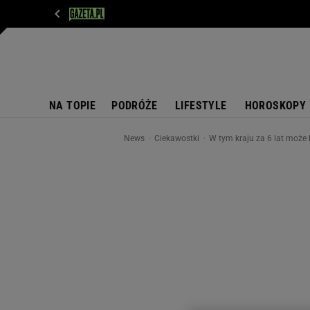
WIADOMOŚCI
NEXT
SPORT
PLOTEK
D
NA TOPIE
PODRÓŻE
LIFESTYLE
HOROSKOPY
News
Ciekawostki
W tym kraju za 6 lat może 