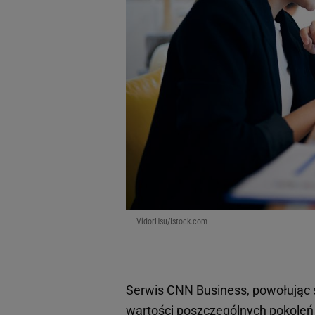
VidorHsu/Istock.com
Serwis CNN Business, powołując s
wartości poszczególnych pokole