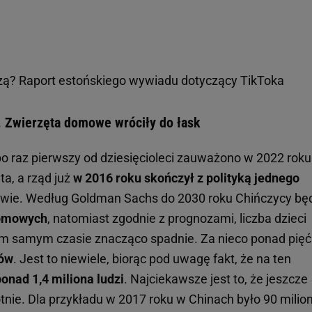
zą? Raport estońskiego wywiadu dotyczący TikToka
. Zwierzęta domowe wróciły do łask
po raz pierwszy od dziesięcioleci zauważono w 2022 roku
a, a rząd już
w 2016 roku skończył z polityką jednego
prawie. Według Goldman Sachs do 2030 roku Chińczycy bę
domowych
, natomiast zgodnie z prognozami, liczba dzieci
tym samym czasie znacząco spadnie. Za nieco ponad pięć
nów
. Jest to niewiele, biorąc pod uwagę fakt, że na ten
onad 1,4 miliona ludzi
. Najciekawsze jest to, że jeszcze
otnie. Dla przykładu w 2017 roku w Chinach było 90 mili