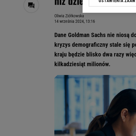
niż dzieci. Liczba p
USTAWIENIA ZAA
Klikając „Akceptuję” wyra
Zaufanych Partnerów i A
Oliwia Ziółkowska
dotyczące plików cookie,
14 września 2024, 13:16
odnośnik „Ustawienia pr
plików cookie możliwa je
Dane Goldman Sachs nie niosą do
My, nasi Zaufani Partne
kryzys demograficzny stale się p
Użycie dokładnych danych
kraju będzie blisko dwa razy wię
Przechowywanie informacji
badnie odbiorców i uleps
kilkadziesiąt milionów.