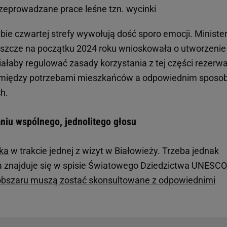
rzeprowadzane prace leśne tzn. wycinki
ie czwartej strefy wywołują dość sporo emocji. Ministe
jeszcze na początku 2024 roku wnioskowała o utworzenie
ałaby regulować zasady korzystania z tej części rezerwa
pomiędzy potrzebami mieszkańców a odpowiednim spos
h.
iu wspólnego, jednolitego głosu
ka
w trakcie jednej z wizyt w Białowieży. Trzeba jednak
a znajduje się w spisie Światowego Dziedzictwa UNESCO
obszaru muszą zostać skonsultowane z odpowiednimi