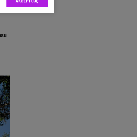
AKCEPTUJĘ
l sp. z o.o., jej
ić swoje preferencje
arzania danych poprzez
ych”. Zmiana ustawień
asu
ach:
 celów identyfikacji.
omiar reklam i treści,