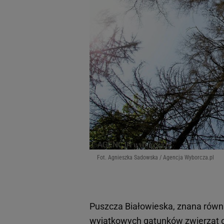
Fot. Agnieszka Sadowska / Agencja Wyborcza.pl
Puszcza Białowieska, znana równi
wyjątkowych gatunków zwierząt 