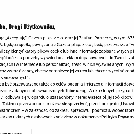
ko, Drogi Użytkowniku,
jąc „Akceptuję”, Gazeta.pl sp. z o.o. oraz jej Zaufani Partnerzy, w tym [
67
.A. będąca spółką powiązaną z Gazeta.pl sp. z o.o., będą przetwarzać T
ail czy identyfikatory plików cookie lub inne informacje zapisane w tych p
gólności na potrzeby wyświetlania reklam dopasowanych do Twoich zain
acjach i w Internecie lub personalizacji treści w nich wyświetlanych. Wyr
cesz wyrazić zgody, chcesz ograniczyć jej zakres lub chcesz wycofać zgo
aawansowanych”.
 być przetwarzane także do celów badania i mierzenia informacji dot
 łączone z danymi dot. świadczonych Tobie usług. W określonych przypad
i odbywa się w oparciu o uzasadniony interes Gazeta.pl, jej spółki powi
. Takiemu przetwarzaniu możesz się sprzeciwić, przechodząc do „Ust
nistratorem – w zależności od zakresu sprzeciwu i podmiotu, wobec które
etwarzaniu danych osobowych znajdziesz w dokumencie
Polityka Prywatn
nstytucję. To jedyny taki teren w