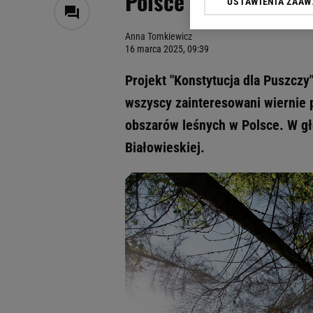
Polsce
USTAWIENIA ZAA
Klikając „Akceptuję” wyra
Zaufanych Partnerów i A
Anna Tomkiewicz
dotyczące plików cookie,
16 marca 2025, 09:39
odnośnik „Ustawienia pr
plików cookie możliwa je
Projekt "Konstytucja dla Puszczy
My, nasi Zaufani Partne
wszyscy zainteresowani wiernie p
Użycie dokładnych danych
obszarów leśnych w Polsce. W gł
Przechowywanie informacji
badnie odbiorców i uleps
Białowieskiej.