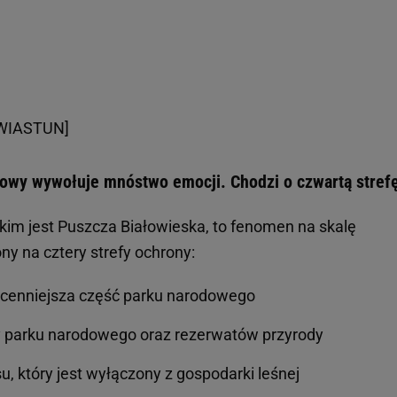
[ZWIASTUN]
owy wywołuje mnóstwo emocji. Chodzi o czwartą stref
akim jest Puszcza Białowieska, to fenomen na skalę
ny na cztery strefy ochrony:
ajcenniejsza część parku narodowego
ny parku narodowego oraz rezerwatów przyrody
u, który jest wyłączony z gospodarki leśnej