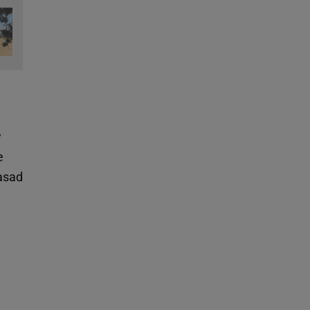
w
e
asad