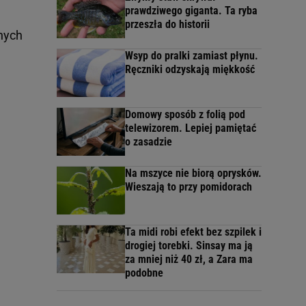
prawdziwego giganta. Ta ryba
przeszła do historii
żnych
Wsyp do pralki zamiast płynu.
Ręczniki odzyskają miękkość
Domowy sposób z folią pod
telewizorem. Lepiej pamiętać
o zasadzie
Na mszyce nie biorą oprysków.
Wieszają to przy pomidorach
Ta midi robi efekt bez szpilek i
drogiej torebki. Sinsay ma ją
za mniej niż 40 zł, a Zara ma
podobne