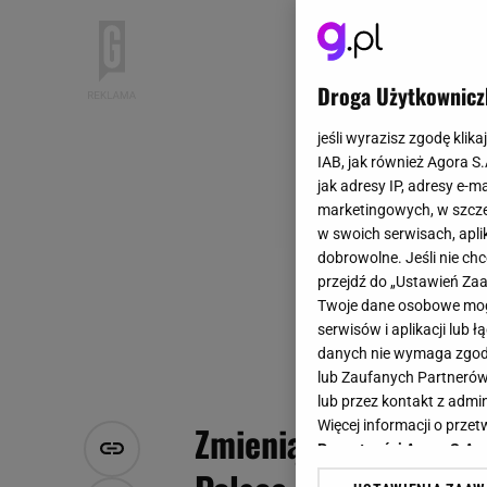
Droga Użytkownicz
jeśli wyrazisz zgodę klika
IAB, jak również Agora S
jak adresy IP, adresy e-m
marketingowych, w szcze
w swoich serwisach, aplik
dobrowolne. Jeśli nie ch
przejdź do „Ustawień Z
Twoje dane osobowe mogą
serwisów i aplikacji lub
danych nie wymaga zgody 
lub Zaufanych Partnerów
lub przez kontakt z admi
Więcej informacji o prz
Zmienią dla niego ko
Prywatności Agora S.A.