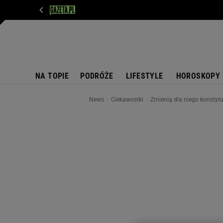
WIADOMOŚCI
NEXT
SPORT
PLOTEK
D
NA TOPIE
PODRÓŻE
LIFESTYLE
HOROSKOPY
News
Ciekawostki
Zmienią dla niego konstytuc