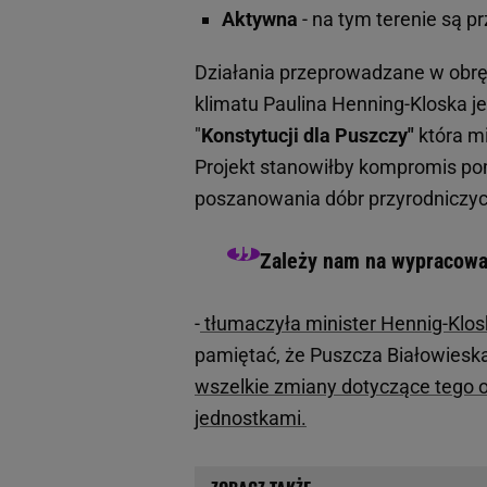
Aktywna
- na tym terenie są p
Działania przeprowadzane w obręb
klimatu Paulina Henning-Kloska 
"
Konstytucji dla Puszczy"
która mi
Projekt stanowiłby kompromis 
poszanowania dóbr przyrodniczyc
Zależy nam na wypracowan
-
tłumaczyła minister Hennig-Klos
pamiętać, że Puszcza Białowiesk
wszelkie zmiany dotyczące tego 
jednostkami.