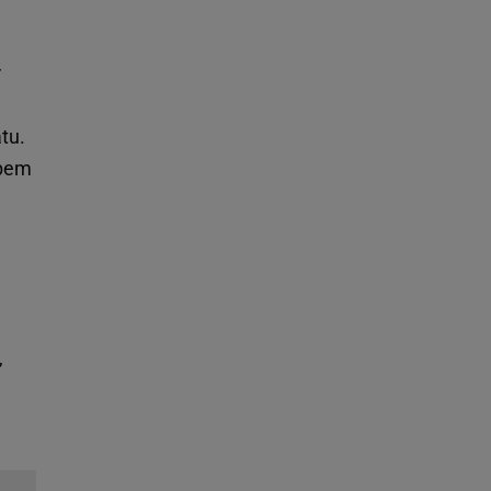
r
tu.
obem
,