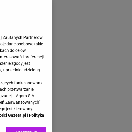
6
] Zaufanych Partnerów
woje dane osobowe takie
likach do celów
teresowań i preferencji
ażenie zgody jest
dę uprzednio udzieloną
yczących funkcjonowania
kach przetwarzanie
ązanej – Agora S.A. –
awień Zaawansowanych”
go jest kierowany.
ości Gazeta.pl
i
Polityka