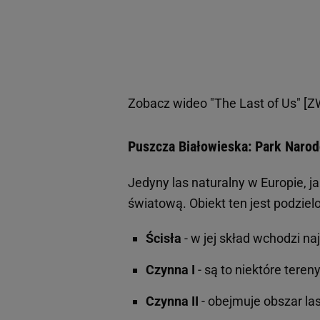
Zobacz wideo
"The Last of Us" 
Puszcza Białowieska: Park Narod
Jedyny las naturalny w Europie, j
światową. Obiekt ten jest podzielo
Ścisła
- w jej skład wchodzi n
Czynna I
- są to niektóre tere
Czynna II
- obejmuje obszar las