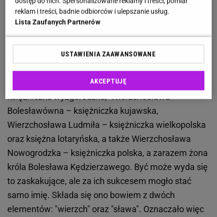
dostęp do nich. Spersonalizowane reklamy i treści, pomiar
reklam i treści, badnie odbiorców i ulepszanie usług.
bo składające się aż z 13 liter, imię dla kobiety to
Lista Zaufanych Partnerów
Wierzchosława, zapisywane niekiedy również jako
Wirzchosława. Choć kiedyś było popularne, dziś
mało kto je zna. Tymczasem nosiły je prawdziwe
USTAWIENIA ZAAWANSOWANE
księżniczki. Sławnymi Wierzchosławami były
AKCEPTUJĘ
między innymi Wierzchosława Antonina –
księżniczka wyżgorodzka, Wierzchosława
Bolesławówna – księżniczka kujawska,
Wierzchosława Ludmiła – księżniczka wielkopolska
oraz księżna lotaryńska, a także Wierzchosława
Nowogrodzka – księżniczka polska, a zarazem żona
króla Bolesława Kędzierzawego. Być może wyda się
to zaskakujące, ale za ich sukcesem mogło stać
samo imię. Składa się ono bowiem z dwóch
elementów: "wierzch" oraz "sława". Oznaczało więc