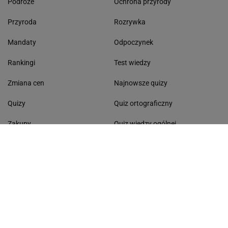
Podróże
Ochrona przyrody
Przyroda
Rozrywka
Mandaty
Odpoczynek
Rankingi
Test wiedzy
Zmiana cen
Najnowsze quizy
Quizy
Quiz ortograficzny
Zakupy
Quiz wiedzy ogólnej
Gdzie na wakacje
Quiz - seriale
Morze Bałtyckie
Dyktando
Lasy Państwowe
Dni wolne od pracy
Życzenia
Kolęda 2026
Pomysł na obiad
Segregacja odpadów