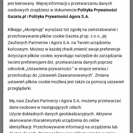
jest kierowany. Więcej informacji o przetwarzaniu danych
osobowych znajdziesz w dokumencie
Polityka Prywatności
Gazeta.pl
i
Polityka Prywatności Agora S.A.
Klikając „Akceptuję” wyrażasz też zgodę na zainstalowanie i
przechowywanie plików cookie Gazeta.pl sp. z o.o., jej
Zaufanych Partnerów i Agora S.A. na Twoim urządzeniu
końcowym. Możesz w każdej chwili zmienić swoje preferencje
dotyczące plików cookie, wywołując narzędzie do zarządzania
twoimi preferencjami dot. przetwarzania danych poprzez
Zobacz wideo
Nowo narodzony syn Wiśniewskiego
odnośnik „Ustawienia prywatności ” w stopce serwisu i
na drugie ma żeńskie imię. Będą przykrości w
przechodząc do „Ustawień Zaawansowanych”. Zmiana
szkole?
ustawień plików cookie możliwa jest także za pomocą ustawień
przeglądarki.
Najdłuższe imię w Polsce: Obecnie jest niemal
My, nasi Zaufani Partnerzy i Agora S.A. możemy przetwarzać
dane osobowe w następujących celach:
zapomniane, ale kiedyś cieszyło się popularnością
Użycie dokładnych danych geolokalizacyjnych. Aktywne
skanowanie charakterystyki urządzenia do celów
To imię wyróżnia się
nie tylko rekordową długością,
identyfikacji. Przechowywanie informacji na urządzeniu lub
ale i nietypowym brzmieniem. Najdłuższe w Polsce,