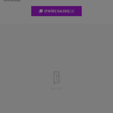
RitaE/pixabay
OTWÓRZ GALERIĘ
(3)