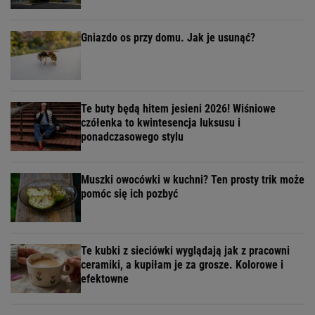
Gniazdo os przy domu. Jak je usunąć?
Te buty będą hitem jesieni 2026! Wiśniowe
czółenka to kwintesencja luksusu i
ponadczasowego stylu
Muszki owocówki w kuchni? Ten prosty trik może
pomóc się ich pozbyć
Te kubki z sieciówki wyglądają jak z pracowni
ceramiki, a kupiłam je za grosze. Kolorowe i
efektowne