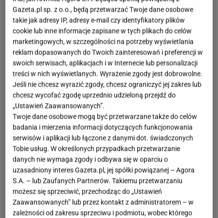
Gazeta.pl sp. z o.o., będą przetwarzać Twoje dane osobowe
takie jak adresy IP, adresy e-mail czy identyfikatory plików
cookie lub inne informacje zapisane w tych plikach do celów
marketingowych, w szczególności na potrzeby wyświetlania
reklam dopasowanych do Twoich zainteresowań i preferencji w
swoich serwisach, aplikacjach i w Internecie lub personalizacji
treści w nich wyświetlanych. Wyrażenie zgody jest dobrowolne.
Jeśli nie chcesz wyrazić zgody, chcesz ograniczyć jej zakres lub
chcesz wycofać zgodę uprzednio udzieloną przejdź do
„Ustawień Zaawansowanych”.
Twoje dane osobowe mogą być przetwarzane także do celów
badania i mierzenia informacji dotyczących funkcjonowania
serwisów i aplikacji lub łączone z danymi dot. świadczonych
Tobie usług. W określonych przypadkach przetwarzanie
danych nie wymaga zgody i odbywa się w oparciu o
uzasadniony interes Gazeta.pl, jej spółki powiązanej – Agora
S.A. – lub Zaufanych Partnerów. Takiemu przetwarzaniu
możesz się sprzeciwić, przechodząc do „Ustawień
Zaawansowanych” lub przez kontakt z administratorem – w
zależności od zakresu sprzeciwu i podmiotu, wobec którego