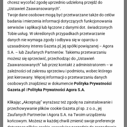
chcesz wycofać zgodę uprzednio udzieloną przejdź do
„Ustawień Zaawansowanych”.
Twoje dane osobowe mogą być przetwarzane także do celów
badania i mierzenia informacji dotyczących funkcjonowania
serwisów i aplikacji lub łączone z danymi dot. świadczonych
Tobie usług. W określonych przypadkach przetwarzanie
danych nie wymaga zgody i odbywa się w oparciu o
uzasadniony interes Gazeta.pl, jej spółki powiązanej – Agora
S.A. – lub Zaufanych Partnerów. Takiemu przetwarzaniu
możesz się sprzeciwić, przechodząc do „Ustawień
Zobacz wideo
Żółta woda w Bałtyku. To efekt
Zaawansowanych” lub przez kontakt z administratorem – w
pylenia sosen
zależności od zakresu sprzeciwu i podmiotu, wobec którego
jest kierowany. Więcej informacji o przetwarzaniu danych
osobowych znajdziesz w dokumencie
Polityka Prywatności
Jakie jest największe zwierzę w Morzu Bałtyckim?
Gazeta.pl
i
Polityka Prywatności Agora S.A.
Gatunki stale zamieszkujące Bałtyku
Klikając „Akceptuję” wyrażasz też zgodę na zainstalowanie i
przechowywanie plików cookie Gazeta.pl sp. z o.o., jej
W wodach Bałtyku na stałe mieszkają cztery gatunki
Zaufanych Partnerów i Agora S.A. na Twoim urządzeniu
ssaków. Są to:
końcowym. Możesz w każdej chwili zmienić swoje preferencje