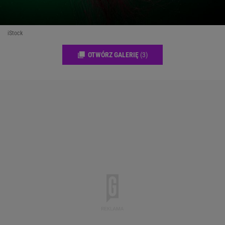
iStock
OTWÓRZ GALERIĘ
(3)