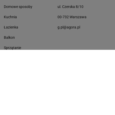
Domowe sposoby
ul. Czerska 8/10
Kuchnia
00-732 Warszawa
Łazienka
g.pl@agora.pl
Balkon
Sprzątanie
Ogród
Krzewy ogrodowe
Byliny wieloletnie
Pielęgnacja roślin
Kwiaty do domu
Hortensje