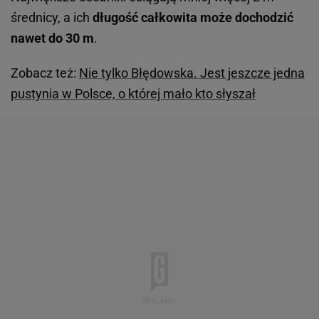
średnicy, a ich
długość całkowita może dochodzić
nawet do 30 m
.
Zobacz też:
Nie tylko Błędowska. Jest jeszcze jedna
pustynia w Polsce, o której mało kto słyszał