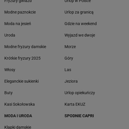
Fryzury gwiazd
Urlop w Polsce
Modne paznokcie
Urlop za granicą
Moda na jesień
Gdzie na weekend
Uroda
Wyjazd we dwoje
Modne fryzury damskie
Morze
Krótkie fryzury 2025
Góry
Włosy
Las
Eleganckie sukienki
Jeziora
Buty
Urlop opiekuńczy
Kasi Sokołowska
Karta EKUZ
MODA I URODA
SPODNIE CAPRI
Klapki damskie