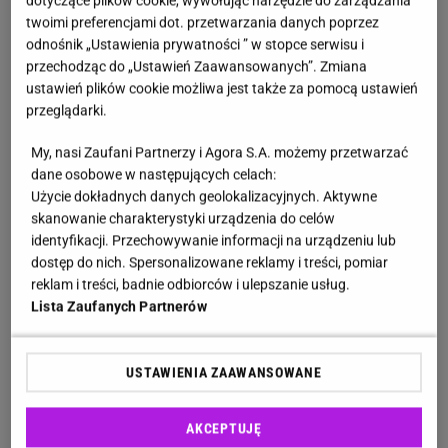
dotyczące plików cookie, wywołując narzędzie do zarządzania
foka szara
twoimi preferencjami dot. przetwarzania danych poprzez
odnośnik „Ustawienia prywatności ” w stopce serwisu i
foka obrączkowana
przechodząc do „Ustawień Zaawansowanych”. Zmiana
ustawień plików cookie możliwa jest także za pomocą ustawień
foka pospolita
przeglądarki.
My, nasi Zaufani Partnerzy i Agora S.A. możemy przetwarzać
morświn
dane osobowe w następujących celach:
Użycie dokładnych danych geolokalizacyjnych. Aktywne
Jakie jest największe zwierzę w Morzu Bałtyckim
skanowanie charakterystyki urządzenia do celów
spośród wymienionych gatunków? Jeśli chodzi o
identyfikacji. Przechowywanie informacji na urządzeniu lub
Bałtyk, to rekordzistką jest
foka szara
.
dostęp do nich. Spersonalizowane reklamy i treści, pomiar
reklam i treści, badnie odbiorców i ulepszanie usług.
Zamieszkiwała ona wody Morza Bałtyckiego od
Lista Zaufanych Partnerów
początku jego istnienia. Na przestrzeni lat
urządzano liczne polowania na foki, co doprowadziło
USTAWIENIA ZAAWANSOWANE
do drastycznego spadku ich populacji. Szacuje się,
że w latach 70. XX w. w Bałtyku żyło ok. 3000
AKCEPTUJĘ
osobników. Obecnie we wszystkich krajach, które