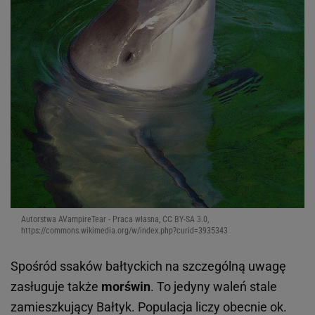
Autorstwa AVampireTear - Praca własna, CC BY-SA 3.0,
https://commons.wikimedia.org/w/index.php?curid=3935343
Spośród ssaków bałtyckich na szczególną uwagę
zasługuje także
morświn
. To jedyny waleń stale
zamieszkujący Bałtyk. Populacja liczy obecnie ok.