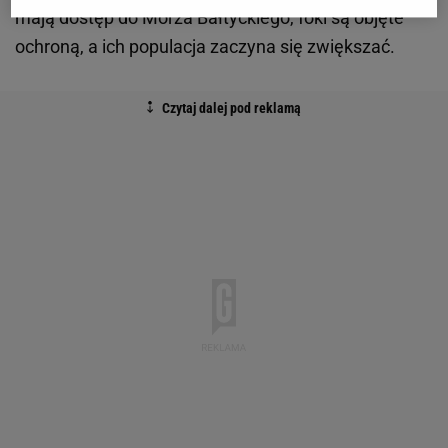
mają dostęp do Morza Bałtyckiego, foki są objęte
ochroną, a ich populacja zaczyna się zwiększać.