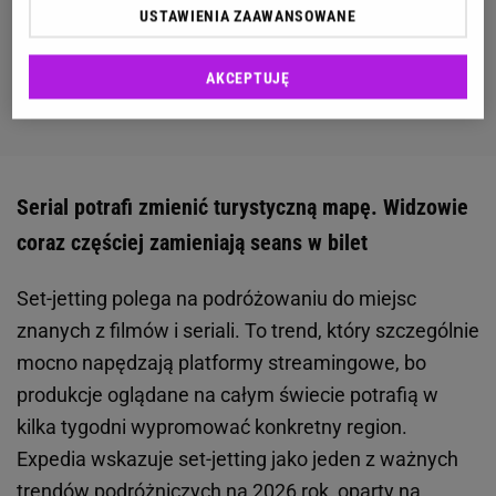
USTAWIENIA ZAAWANSOWANE
AKCEPTUJĘ
Serial potrafi zmienić turystyczną mapę. Widzowie
coraz częściej zamieniają seans w bilet
Set-jetting polega na podróżowaniu do miejsc
znanych z filmów i seriali. To trend, który szczególnie
mocno napędzają platformy streamingowe, bo
produkcje oglądane na całym świecie potrafią w
kilka tygodni wypromować konkretny region.
Expedia wskazuje set-jetting jako jeden z ważnych
trendów podróżniczych na 2026 rok, oparty na