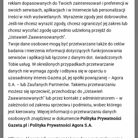
reklam dopasowanych do Twoich zainteresowań i preferencji w
swoich serwisach, aplikacjach i w Internecie lub personalizacji
treści w nich wyświetlanych. Wyrażenie zgody jest dobrowolne.
Jeśli nie chcesz wyrazić zgody, chcesz ograniczyć jej zakres lub
chcesz wycofać zgodę uprzednio udzieloną przejdź do
„Ustawień Zaawansowanych”.
Twoje dane osobowe mogą być przetwarzane także do celów
Podróże
śladami ekranowych
historii
przestały być
badania i mierzenia informacji dotyczących funkcjonowania
ciekawostką dla największych fanów. Turyści chcą
serwisów i aplikacji lub łączone z danymi dot. świadczonych
Tobie usług. W określonych przypadkach przetwarzanie
zobaczyć hotel, ulicę, plażę albo miasteczko, które
danych nie wymaga zgody i odbywa się w oparciu o
wcześniej oglądali w ulubionej produkcji. I trudno się
uzasadniony interes Gazeta.pl, jej spółki powiązanej – Agora
dziwić. Takie miejsca mają gotową atmosferę,
S.A. – lub Zaufanych Partnerów. Takiemu przetwarzaniu
możesz się sprzeciwić, przechodząc do „Ustawień
emocje i obietnicę, że przez chwilę można wejść do
Zaawansowanych” lub przez kontakt z administratorem – w
świata znanego z ekranu.
zależności od zakresu sprzeciwu i podmiotu, wobec którego
jest kierowany. Więcej informacji o przetwarzaniu danych
osobowych znajdziesz w dokumencie
Polityka Prywatności
Gazeta.pl
i
Polityka Prywatności Agora S.A.