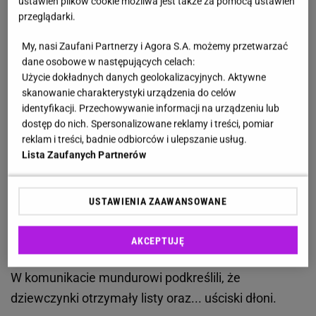
ustawień plików cookie możliwa jest także za pomocą ustawień
znalazły portfel, w którym znajdowało się 10 tysięcy
przeglądarki.
złotych. Postanowiły odszukać właściciela, pytając
My, nasi Zaufani Partnerzy i Agora S.A. możemy przetwarzać
sąsiadów, oraz dzieląc się tym wydarzeniem za
dane osobowe w następujących celach:
pomocą mediów społecznościowych. Kiedy uznały,
Użycie dokładnych danych geolokalizacyjnych. Aktywne
że nie udało im się go odszukać, postanowiły wraz z
skanowanie charakterystyki urządzenia do celów
identyfikacji. Przechowywanie informacji na urządzeniu lub
rodzicami udać się na komendę policji. Tego samego
dostęp do nich. Spersonalizowane reklamy i treści, pomiar
dnia, kiedy oddały zgubę, na posterunek zgłosił się
reklam i treści, badnie odbiorców i ulepszanie usług.
79-letni senior, który zgłosił zagubienie takiej samej
Lista Zaufanych Partnerów
sumy, a dodatkowo posiadał przy sobie notesik z
numerami seryjnymi banknotów. Funkcjonariusze
USTAWIENIA ZAAWANSOWANE
postanowili nagrodzić nastolatki specjalnymi
podziękowaniami od Komendanta Powiatowego
AKCEPTUJĘ
Policji we Wrześni mł. insp. Konrad Bartłomiejczaka.
W komunikacie mundurowi podkreślili, że
dziewczynki otrzymały listy oraz... uściski dłoni.