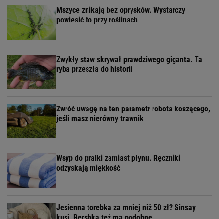
Mszyce znikają bez oprysków. Wystarczy
powiesić to przy roślinach
Zwykły staw skrywał prawdziwego giganta. Ta
ryba przeszła do historii
Zwróć uwagę na ten parametr robota koszącego,
jeśli masz nierówny trawnik
Wsyp do pralki zamiast płynu. Ręczniki
odzyskają miękkość
Jesienna torebka za mniej niż 50 zł? Sinsay
kusi, Bershka też ma podobne