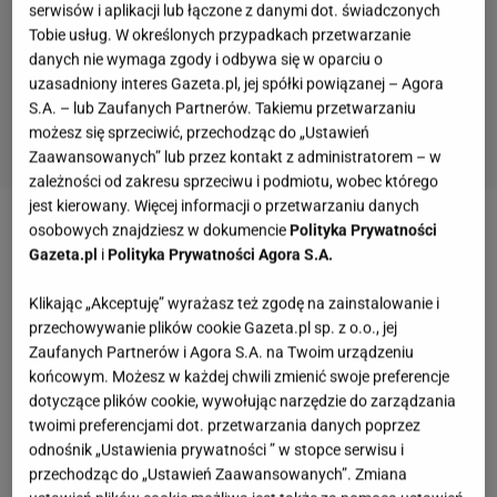
serwisów i aplikacji lub łączone z danymi dot. świadczonych
Tobie usług. W określonych przypadkach przetwarzanie
danych nie wymaga zgody i odbywa się w oparciu o
uzasadniony interes Gazeta.pl, jej spółki powiązanej – Agora
S.A. – lub Zaufanych Partnerów. Takiemu przetwarzaniu
możesz się sprzeciwić, przechodząc do „Ustawień
Zaawansowanych” lub przez kontakt z administratorem – w
zależności od zakresu sprzeciwu i podmiotu, wobec którego
jest kierowany. Więcej informacji o przetwarzaniu danych
osobowych znajdziesz w dokumencie
Polityka Prywatności
Zobacz wideo
Skandaliczna sytuacja w polskiej lidze
Gazeta.pl
i
Polityka Prywatności Agora S.A.
Więcej podobnych artykułów znajdziesz na stronie
Klikając „Akceptuję” wyrażasz też zgodę na zainstalowanie i
przechowywanie plików cookie Gazeta.pl sp. z o.o., jej
głównej
Gazeta.pl
Zaufanych Partnerów i Agora S.A. na Twoim urządzeniu
końcowym. Możesz w każdej chwili zmienić swoje preferencje
Nastolatki oddały 10 tys. złotych. Dostały uścisk
dotyczące plików cookie, wywołując narzędzie do zarządzania
dłoni
twoimi preferencjami dot. przetwarzania danych poprzez
odnośnik „Ustawienia prywatności ” w stopce serwisu i
przechodząc do „Ustawień Zaawansowanych”. Zmiana
Zosia Sołtysiak, oraz Marcelina Mgłosiek, 9. maja