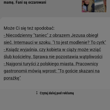
mamą. Fani są oczarowani
Może Ci się też spodobać:
-
Niecodzienny "taniec" z obrazem Jezusa obiegł
sieć. Internauci w szoku. "I to jest modlenie? To cyrk"
-
Ksiądz wyjaśnia, czy kobieta w ciąży może wziąć
ślub kościelny. Sprawa nie pozostawia wątpliwości
-
Najgorsi turyści z polskiego miasta. Pracownicy
gastronomii mówią wprost: "To goście skazani na
porażkę"