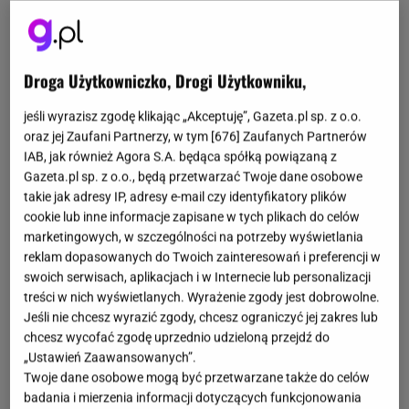
Droga Użytkowniczko, Drogi Użytkowniku,
jeśli wyrazisz zgodę klikając „Akceptuję”, Gazeta.pl sp. z o.o.
oraz jej Zaufani Partnerzy, w tym [
676
] Zaufanych Partnerów
IAB, jak również Agora S.A. będąca spółką powiązaną z
Gazeta.pl sp. z o.o., będą przetwarzać Twoje dane osobowe
takie jak adresy IP, adresy e-mail czy identyfikatory plików
cookie lub inne informacje zapisane w tych plikach do celów
marketingowych, w szczególności na potrzeby wyświetlania
reklam dopasowanych do Twoich zainteresowań i preferencji w
swoich serwisach, aplikacjach i w Internecie lub personalizacji
treści w nich wyświetlanych. Wyrażenie zgody jest dobrowolne.
Jeśli nie chcesz wyrazić zgody, chcesz ograniczyć jej zakres lub
chcesz wycofać zgodę uprzednio udzieloną przejdź do
„Ustawień Zaawansowanych”.
Twoje dane osobowe mogą być przetwarzane także do celów
badania i mierzenia informacji dotyczących funkcjonowania