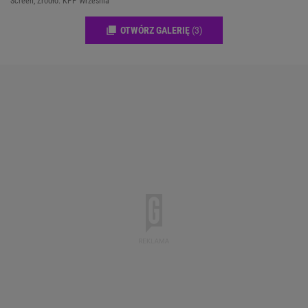
Screen, Źródło: KPP Września
OTWÓRZ GALERIĘ
(3)