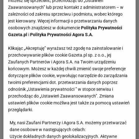
możesz się sprzeciwić, przechodząc do „Ustawień
Zaawansowanych” lub przez kontakt z administratorem – w
zależności od zakresu sprzeciwu i podmiotu, wobec którego
jest kierowany. Więcej informacji o przetwarzaniu danych
osobowych znajdziesz w dokumencie
Polityka Prywatności
Gazeta.pl
i
Polityka Prywatności Agora S.A.
Klikając „Akceptuję” wyrażasz też zgodę na zainstalowanie i
przechowywanie plików cookie Gazeta.pl sp. z o.o., jej
Zaufanych Partnerów i Agora S.A. na Twoim urządzeniu
końcowym. Możesz w każdej chwili zmienić swoje preferencje
dotyczące plików cookie, wywołując narzędzie do zarządzania
twoimi preferencjami dot. przetwarzania danych poprzez
Zobacz wideo
Hailey Baldwin pokazała, jak
odnośnik „Ustawienia prywatności ” w stopce serwisu i
świętowali urodziny Justina Biebera
przechodząc do „Ustawień Zaawansowanych”. Zmiana
ustawień plików cookie możliwa jest także za pomocą ustawień
przeglądarki.
Więcej podobnych artykułów przeczytasz na stronie
głównej
Gazeta.pl
My, nasi Zaufani Partnerzy i Agora S.A. możemy przetwarzać
dane osobowe w następujących celach:
Hailey Bieber podróżuje po Europie. Modelka
Użycie dokładnych danych geolokalizacyjnych. Aktywne