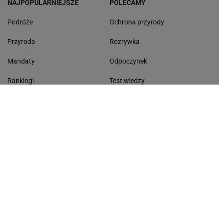
NAJPOPULARNIEJSZE
POLECAMY
Podróże
Ochrona przyrody
Przyroda
Rozrywka
Mandaty
Odpoczynek
Rankingi
Test wiedzy
Zmiana cen
Najnowsze quizy
Quizy
Quiz ortograficzny
Zakupy
Quiz wiedzy ogólnej
Gdzie na wakacje
Quiz - seriale
Morze Bałtyckie
Dyktando
Lasy Państwowe
Dni wolne od pracy
Życzenia
Kolęda 2026