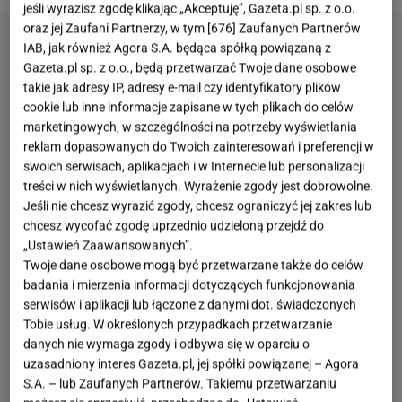
jeśli wyrazisz zgodę klikając „Akceptuję”, Gazeta.pl sp. z o.o.
oraz jej Zaufani Partnerzy, w tym [
676
] Zaufanych Partnerów
IAB, jak również Agora S.A. będąca spółką powiązaną z
Gazeta.pl sp. z o.o., będą przetwarzać Twoje dane osobowe
takie jak adresy IP, adresy e-mail czy identyfikatory plików
cookie lub inne informacje zapisane w tych plikach do celów
marketingowych, w szczególności na potrzeby wyświetlania
reklam dopasowanych do Twoich zainteresowań i preferencji w
swoich serwisach, aplikacjach i w Internecie lub personalizacji
treści w nich wyświetlanych. Wyrażenie zgody jest dobrowolne.
Jeśli nie chcesz wyrazić zgody, chcesz ograniczyć jej zakres lub
chcesz wycofać zgodę uprzednio udzieloną przejdź do
„Ustawień Zaawansowanych”.
Twoje dane osobowe mogą być przetwarzane także do celów
badania i mierzenia informacji dotyczących funkcjonowania
serwisów i aplikacji lub łączone z danymi dot. świadczonych
Tobie usług. W określonych przypadkach przetwarzanie
danych nie wymaga zgody i odbywa się w oparciu o
uzasadniony interes Gazeta.pl, jej spółki powiązanej – Agora
S.A. – lub Zaufanych Partnerów. Takiemu przetwarzaniu