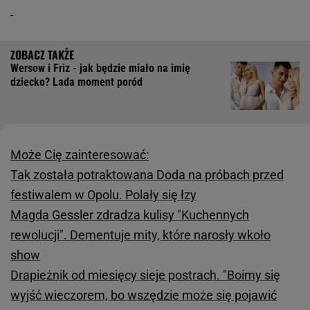
Wersow i Friz - jak będzie miało na imię
dziecko? Lada moment poród
Może Cię zainteresować:
Tak została potraktowana Doda na próbach przed
festiwalem w Opolu. Polały się łzy
Magda Gessler zdradza kulisy "Kuchennych
rewolucji". Dementuje mity, które narosły wkoło
show
Drapieżnik od miesięcy sieje postrach. "Boimy się
wyjść wieczorem, bo wszędzie może się pojawić