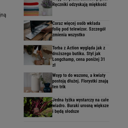
Ręczniki odzyskają miękkość
jną
Coraz więcej osób wkłada
folię pod telewizor. Szczegół
zmienia wszystko
Torba z Action wygląda jak z
droższego butiku. Styl jak
Longchamp, cena poniżej 31
zł
Wsyp to do wazonu, a kwiaty
postoją dłużej. Florystki znają
ten trik
Jedna łyżka wystarczy na całe
wiadro. Buraki urosną większe
i będą słodsze