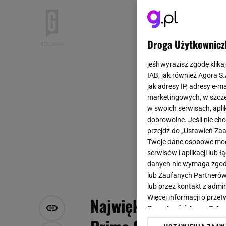
Droga Użytkownicz
jeśli wyrazisz zgodę klika
IAB, jak również Agora S
jak adresy IP, adresy e-m
marketingowych, w szcze
w swoich serwisach, aplik
dobrowolne. Jeśli nie ch
przejdź do „Ustawień Z
Twoje dane osobowe mogą
serwisów i aplikacji lub
danych nie wymaga zgody 
lub Zaufanych Partnerów
lub przez kontakt z admi
Więcej informacji o prz
Największy podrywacz
Prywatności Agora S.A.