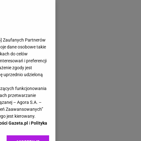
6
] Zaufanych Partnerów
woje dane osobowe takie
likach do celów
teresowań i preferencji
ażenie zgody jest
dę uprzednio udzieloną
yczących funkcjonowania
kach przetwarzanie
ązanej – Agora S.A. –
awień Zaawansowanych”
go jest kierowany.
ości Gazeta.pl
i
Polityka
li