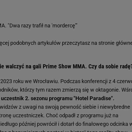
. "Dwa razy trafił na 'mordercę'"
ięcej podobnych artykułów przeczytasz na stronie główne
zie walczyć na gali Prime Show MMA. Czy da sobie radę
a 2023 roku we Wrocławiu. Podczas konferencji z 4 czerw
odników, którzy tym razem zmierzą się w oktagonie. Wśr
 uczestnik 2. sezonu programu "Hotel Paradise".
 widzów z uwagi na swoją pewność siebie i niewybredne
tronę uczestniczek. Choć odpadł z programu już na
edługo później powrócił i dotarł do finałowego odcinka 