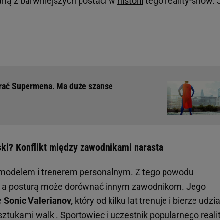
edną z barwniejszych postaci w
historii
tego reality-show. 
grać Supermena. Ma duże szanse
ski? Konflikt między zawodnikami narasta
t modelem i trenerem personalnym. Z tego powodu
, a posturą może dorównać innym zawodnikom. Jego
e
Sonic Valerianov,
który od kilku lat trenuje i bierze udzi
tukami walki. Sportowiec i uczestnik popularnego realit