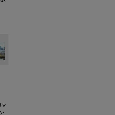
Jak
ał w
y-