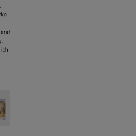
.
wko
ierał
ę.
 ich