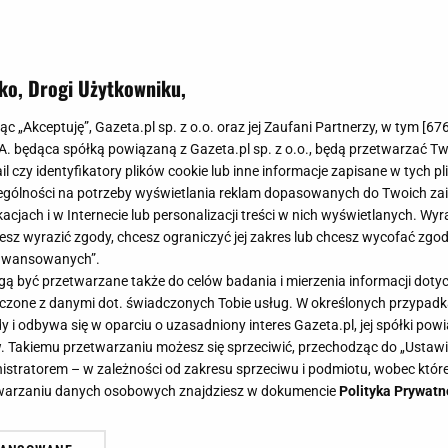
ko, Drogi Użytkowniku,
jąc „Akceptuję”, Gazeta.pl sp. z o.o. oraz jej Zaufani Partnerzy, w tym [
67
.A. będąca spółką powiązaną z Gazeta.pl sp. z o.o., będą przetwarzać T
ail czy identyfikatory plików cookie lub inne informacje zapisane w tych p
gólności na potrzeby wyświetlania reklam dopasowanych do Twoich zain
acjach i w Internecie lub personalizacji treści w nich wyświetlanych. Wyr
cesz wyrazić zgody, chcesz ograniczyć jej zakres lub chcesz wycofać zgo
aawansowanych”.
 być przetwarzane także do celów badania i mierzenia informacji dot
 łączone z danymi dot. świadczonych Tobie usług. W określonych przypad
i odbywa się w oparciu o uzasadniony interes Gazeta.pl, jej spółki powi
. Takiemu przetwarzaniu możesz się sprzeciwić, przechodząc do „Ust
nistratorem – w zależności od zakresu sprzeciwu i podmiotu, wobec które
etwarzaniu danych osobowych znajdziesz w dokumencie
Polityka Prywatn
 "Hotelu Paradise" zawalczy na ga