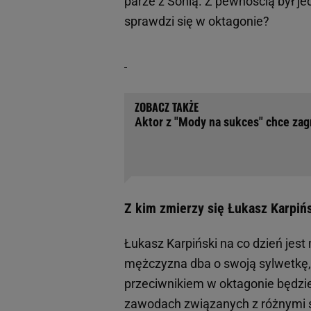
parze z Sonią. Z pewnością był j
sprawdzi się w oktagonie?
Aktor z "Mody na sukces" chce za
Z kim zmierzy się Łukasz Karpiń
Łukasz Karpiński na co dzień jes
mężczyzna dba o swoją sylwetkę
przeciwnikiem w oktagonie będzi
zawodach związanych z różnymi sz