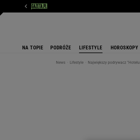
WIADOMOŚCI
NEXT
SPORT
PLOTEK
D
NA TOPIE
PODRÓŻE
LIFESTYLE
HOROSKOPY
News
Lifestyle
Największy podrywacz "Hotelu