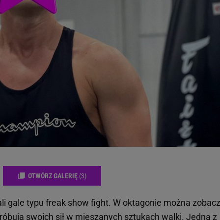
OTWÓRZ GALERIĘ
(3)
li gale typu freak show fight. W oktagonie można zobac
próbują swoich sił w mieszanych sztukach walki. Jedną z