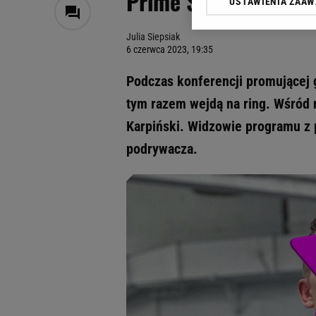
Prime Show MMA. Tra
USTAWIENIA ZAA
Klikając „Akceptuję” wyra
Zaufanych Partnerów i A
Julia Siepsiak
dotyczące plików cookie,
6 czerwca 2023, 19:35
odnośnik „Ustawienia pr
plików cookie możliwa je
Podczas konferencji promującej
My, nasi Zaufani Partne
tym razem wejdą na ring. Wśród n
Użycie dokładnych danych
Karpiński. Widzowie programu z 
Przechowywanie informacji
badnie odbiorców i uleps
podrywacza.