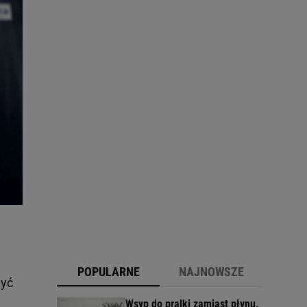
POPULARNE
NAJNOWSZE
zyć
Wsyp do pralki zamiast płynu.