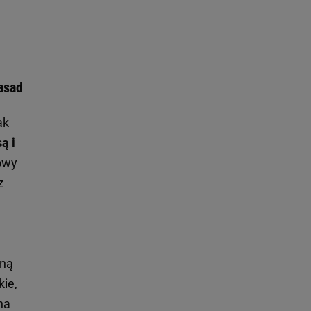
zasad
ak
ą i
towy
z
bną
ie,
na