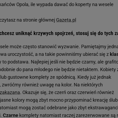
kańców Opola, ile wypada dawać do koperty na wesele
czytasz na stronie głównej
Gazeta.pl
 chcesz uniknąć krzywych spojrzeń, stosuj się do tych 
esele może często stanowić wyzwanie. Pamiętajmy jedn
owa uroczystość, a na takie powinniśmy ubierać się z
klas
 to podstawa. Najlepiej jeśli nie będzie czarny, ale grafi
podobnie do pana młodego nie będzie nietaktem. Kobiety 
e lub gustowne komplety ze spódnicą. Kiedy już jednak
, zwróćmy również uwagę na kolor. Na niektórych
st zakazana
. Okazuje się, że czerń oraz czerwień również
 jasne kolory mogą zbyt mocno przypominać kreację ślu
tomiast mogą zostać odebrane jako zbyt ekstrawaganck
i.
Czarne
komplety natomiast raczej zarezerwowane są 