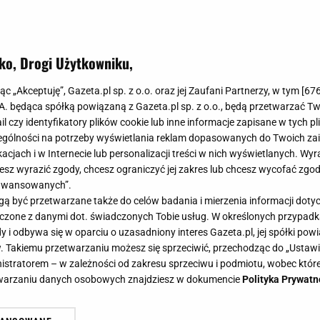
ko, Drogi Użytkowniku,
jąc „Akceptuję”, Gazeta.pl sp. z o.o. oraz jej Zaufani Partnerzy, w tym [
67
.A. będąca spółką powiązaną z Gazeta.pl sp. z o.o., będą przetwarzać T
ail czy identyfikatory plików cookie lub inne informacje zapisane w tych p
gólności na potrzeby wyświetlania reklam dopasowanych do Twoich zain
acjach i w Internecie lub personalizacji treści w nich wyświetlanych. Wyr
cesz wyrazić zgody, chcesz ograniczyć jej zakres lub chcesz wycofać zgo
aawansowanych”.
 być przetwarzane także do celów badania i mierzenia informacji dot
 łączone z danymi dot. świadczonych Tobie usług. W określonych przypad
i odbywa się w oparciu o uzasadniony interes Gazeta.pl, jej spółki powi
. Takiemu przetwarzaniu możesz się sprzeciwić, przechodząc do „Ust
nistratorem – w zależności od zakresu sprzeciwu i podmiotu, wobec które
etwarzaniu danych osobowych znajdziesz w dokumencie
Polityka Prywatn
cji możesz założyć białą suknię na