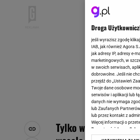
Droga Użytkownicz
jeśli wyrazisz zgodę klika
IAB, jak również Agora S
jak adresy IP, adresy e-m
marketingowych, w szcze
w swoich serwisach, aplik
dobrowolne. Jeśli nie ch
przejdź do „Ustawień Z
Twoje dane osobowe mogą
serwisów i aplikacji lub
danych nie wymaga zgody 
lub Zaufanych Partnerów
lub przez kontakt z admi
Więcej informacji o prz
Tylko w jednej sytua
Prywatności Agora S.A.