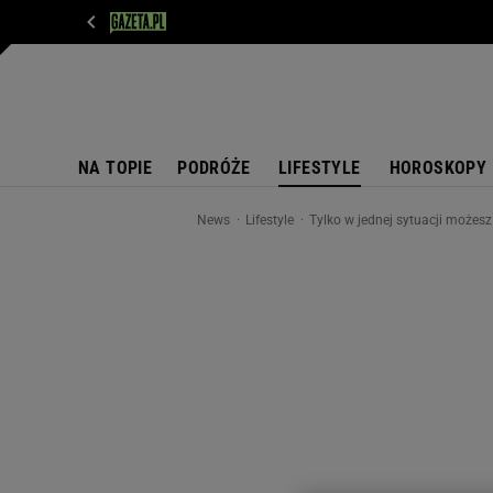
WIADOMOŚCI
NEXT
SPORT
PLOTEK
D
NA TOPIE
PODRÓŻE
LIFESTYLE
HOROSKOPY
News
Lifestyle
Tylko w jednej sytuacji możesz