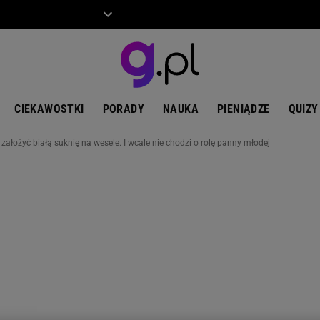
ZIECKO
MOTO
CIEKAWOSTKI
PORADY
NAUKA
PIENIĄDZE
QUIZY
 założyć białą suknię na wesele. I wcale nie chodzi o rolę panny młodej