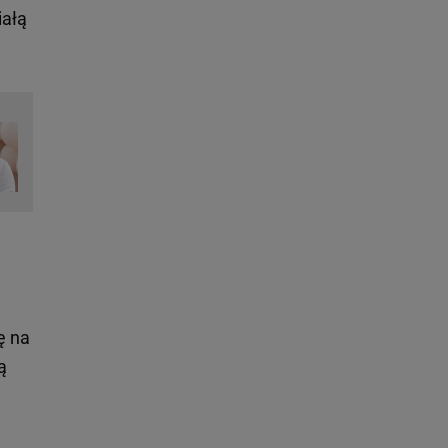
iałą
ę na
ą