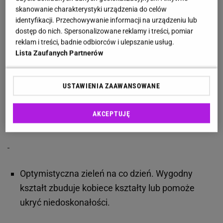
skanowanie charakterystyki urządzenia do celów
pomoże ukryć obfitą górę i wyeksponuje zgrabne
identyfikacji. Przechowywanie informacji na urządzeniu lub
nogi. Poniżej kilka inspiracji.
dostęp do nich. Spersonalizowane reklamy i treści, pomiar
reklam i treści, badnie odbiorców i ulepszanie usług.
Lista Zaufanych Partnerów
Suknia wieczorowa w kolorze burgundu z
USTAWIENIA ZAAWANSOWANE
rozcięciem. Klasyczna opcja na święta, sylwestra
AKCEPTUJĘ
czy wieczór w teatrze.
Optymistyczna zieleń na co dzień. Wygodny
kształt zbuduje kobiece kształty lub pomoże
ukryć niedoskonałości.