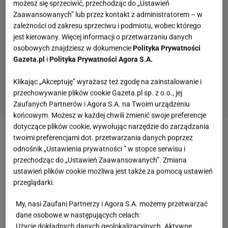
możesz się sprzeciwić, przechodząc do „Ustawień
Zaawansowanych” lub przez kontakt z administratorem – w
zależności od zakresu sprzeciwu i podmiotu, wobec którego
jest kierowany. Więcej informacji o przetwarzaniu danych
osobowych znajdziesz w dokumencie
Polityka Prywatności
Gazeta.pl
i
Polityka Prywatności Agora S.A.
Klikając „Akceptuję” wyrażasz też zgodę na zainstalowanie i
przechowywanie plików cookie Gazeta.pl sp. z o.o., jej
Zaufanych Partnerów i Agora S.A. na Twoim urządzeniu
końcowym. Możesz w każdej chwili zmienić swoje preferencje
dotyczące plików cookie, wywołując narzędzie do zarządzania
twoimi preferencjami dot. przetwarzania danych poprzez
Zobacz wideo
Nigdy nie możesz sama zapiąć
odnośnik „Ustawienia prywatności ” w stopce serwisu i
sukienki? Wystarczy kawałek sznurka i gotowe!
przechodząc do „Ustawień Zaawansowanych”. Zmiana
ustawień plików cookie możliwa jest także za pomocą ustawień
przeglądarki.
Sukienka maskująca brzuch - litera A
My, nasi Zaufani Partnerzy i Agora S.A. możemy przetwarzać
Kształt litery A to propozycja dla kobiet o sylwetce
dane osobowe w następujących celach:
jabłka
. Sukienka maskująca brzuch na wzór trapezu
Użycie dokładnych danych geolokalizacyjnych. Aktywne