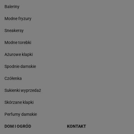
Baleriny
Modne fryzury
Sneakersy
Modne torebki
Ażurowe klapki
Spodnie damskie
Czółenka
Sukienki wyprzedaż
Skórzane klapki
Perfumy damskie
DOM I OGRÓD
KONTAKT