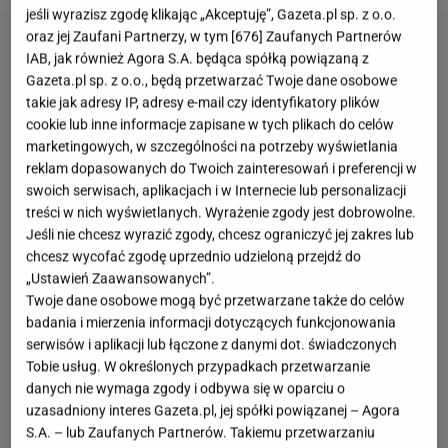
jeśli wyrazisz zgodę klikając „Akceptuję”, Gazeta.pl sp. z o.o.
oraz jej Zaufani Partnerzy, w tym [
676
] Zaufanych Partnerów
IAB, jak również Agora S.A. będąca spółką powiązaną z
Gazeta.pl sp. z o.o., będą przetwarzać Twoje dane osobowe
takie jak adresy IP, adresy e-mail czy identyfikatory plików
cookie lub inne informacje zapisane w tych plikach do celów
marketingowych, w szczególności na potrzeby wyświetlania
reklam dopasowanych do Twoich zainteresowań i preferencji w
swoich serwisach, aplikacjach i w Internecie lub personalizacji
treści w nich wyświetlanych. Wyrażenie zgody jest dobrowolne.
Jeśli nie chcesz wyrazić zgody, chcesz ograniczyć jej zakres lub
chcesz wycofać zgodę uprzednio udzieloną przejdź do
„Ustawień Zaawansowanych”.
Twoje dane osobowe mogą być przetwarzane także do celów
badania i mierzenia informacji dotyczących funkcjonowania
serwisów i aplikacji lub łączone z danymi dot. świadczonych
Tobie usług. W określonych przypadkach przetwarzanie
danych nie wymaga zgody i odbywa się w oparciu o
uzasadniony interes Gazeta.pl, jej spółki powiązanej – Agora
S.A. – lub Zaufanych Partnerów. Takiemu przetwarzaniu