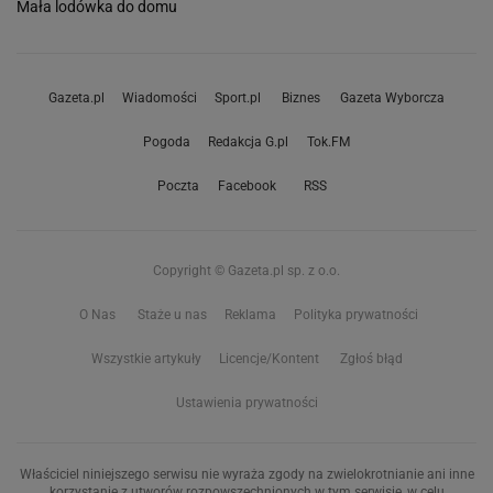
Mała lodówka do domu
Gazeta.pl
Wiadomości
Sport.pl
Biznes
Gazeta Wyborcza
Pogoda
Redakcja G.pl
Tok.FM
Poczta
Facebook
RSS
Copyright © Gazeta.pl sp. z o.o.
O Nas
Staże u nas
Reklama
Polityka prywatności
Wszystkie artykuły
Licencje/Kontent
Zgłoś błąd
Ustawienia prywatności
Właściciel niniejszego serwisu nie wyraża zgody na zwielokrotnianie ani inne
korzystanie z utworów rozpowszechnionych w tym serwisie, w celu