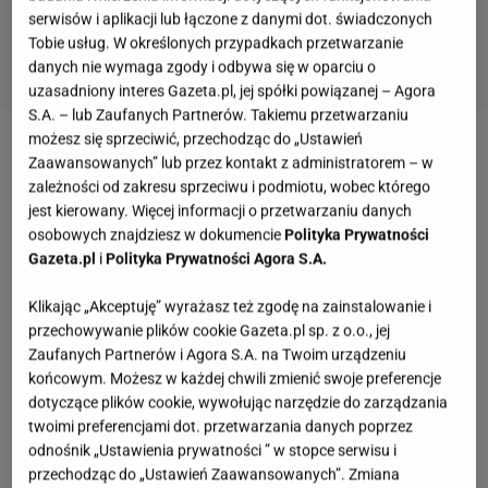
serwisów i aplikacji lub łączone z danymi dot. świadczonych
Tobie usług. W określonych przypadkach przetwarzanie
danych nie wymaga zgody i odbywa się w oparciu o
uzasadniony interes Gazeta.pl, jej spółki powiązanej – Agora
S.A. – lub Zaufanych Partnerów. Takiemu przetwarzaniu
możesz się sprzeciwić, przechodząc do „Ustawień
Jeden zakup, a dwie stylizacje
Zaawansowanych” lub przez kontakt z administratorem – w
zależności od zakresu sprzeciwu i podmiotu, wobec którego
jest kierowany. Więcej informacji o przetwarzaniu danych
Jeżeli czujesz, że brakuje ci pomysłów na stylizację
osobowych znajdziesz w dokumencie
Polityka Prywatności
zimą, to mamy rozwiązanie. Ten sweter posłuży ci
Gazeta.pl
i
Polityka Prywatności Agora S.A.
także, jako sukienka. Modna pepitka i połączenie
Klikając „Akceptuję” wyrażasz też zgodę na zainstalowanie i
bieli i czerni daje ponadczasowy i elegancki efekt,
przechowywanie plików cookie Gazeta.pl sp. z o.o., jej
który swoją stylistyką przypomina projekty znanego
Zaufanych Partnerów i Agora S.A. na Twoim urządzeniu
domu mody Chanel. Materiał o optymalnej
końcowym. Możesz w każdej chwili zmienić swoje preferencje
elastyczności gwarantuje pełną swobodę ruchów, a
dotyczące plików cookie, wywołując narzędzie do zarządzania
twoimi preferencjami dot. przetwarzania danych poprzez
prosty krój fenomenalnie tuszuje odstający
odnośnik „Ustawienia prywatności ” w stopce serwisu i
brzuszek, czy szersze biodra. A
cena
? O 20% niższa.
przechodząc do „Ustawień Zaawansowanych”. Zmiana