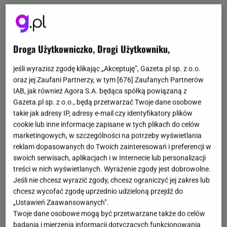
Droga Użytkowniczko, Drogi Użytkowniku,
jeśli wyrazisz zgodę klikając „Akceptuję”, Gazeta.pl sp. z o.o.
oraz jej Zaufani Partnerzy, w tym [
676
] Zaufanych Partnerów
IAB, jak również Agora S.A. będąca spółką powiązaną z
Gazeta.pl sp. z o.o., będą przetwarzać Twoje dane osobowe
takie jak adresy IP, adresy e-mail czy identyfikatory plików
cookie lub inne informacje zapisane w tych plikach do celów
marketingowych, w szczególności na potrzeby wyświetlania
reklam dopasowanych do Twoich zainteresowań i preferencji w
swoich serwisach, aplikacjach i w Internecie lub personalizacji
treści w nich wyświetlanych. Wyrażenie zgody jest dobrowolne.
Jeśli nie chcesz wyrazić zgody, chcesz ograniczyć jej zakres lub
chcesz wycofać zgodę uprzednio udzieloną przejdź do
„Ustawień Zaawansowanych”.
Twoje dane osobowe mogą być przetwarzane także do celów
badania i mierzenia informacji dotyczących funkcjonowania