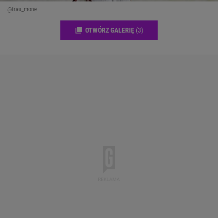
@frau_mone
OTWÓRZ GALERIĘ
(3)