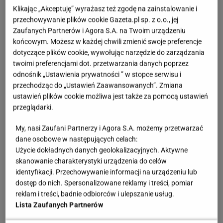
Klikając „Akceptuję” wyrażasz też zgodę na zainstalowanie i
Oto kilka sprawdzonych patentów:
przechowywanie plików cookie Gazeta.pl sp. z o.o., jej
Zaufanych Partnerów i Agora S.A. na Twoim urządzeniu
regularne olejowanie końcówek na noc,
końcowym. Możesz w każdej chwili zmienić swoje preferencje
dotyczące plików cookie, wywołując narzędzie do zarządzania
zdrowa dieta bogata w naturalne tłuszcze i
twoimi preferencjami dot. przetwarzania danych poprzez
witaminy,
odnośnik „Ustawienia prywatności ” w stopce serwisu i
przechodząc do „Ustawień Zaawansowanych”. Zmiana
wcierka na bazie olejku z rozmarynu,
ustawień plików cookie możliwa jest także za pomocą ustawień
przeglądarki.
satynowa powłoczka na poduszce do spania,
My, nasi Zaufani Partnerzy i Agora S.A. możemy przetwarzać
luźne kucyki i upięcia,
dane osobowe w następujących celach:
Użycie dokładnych danych geolokalizacyjnych. Aktywne
profesjonalne kosmetyki na bazie naturalnych
skanowanie charakterystyki urządzenia do celów
identyfikacji. Przechowywanie informacji na urządzeniu lub
składników,
dostęp do nich. Spersonalizowane reklamy i treści, pomiar
reklam i treści, badnie odbiorców i ulepszanie usług.
zabiegi regenerujące u fryzjera.
Lista Zaufanych Partnerów
Jakie fryzury odmładzające po 40 dla kobiet, które