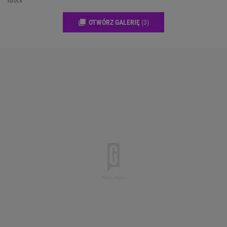
istock
OTWÓRZ GALERIĘ
(3)