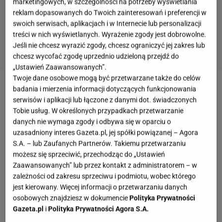
marketingowych, w szczególności na potrzeby wyświetlania
reklam dopasowanych do Twoich zainteresowań i preferencji w
swoich serwisach, aplikacjach i w Internecie lub personalizacji
treści w nich wyświetlanych. Wyrażenie zgody jest dobrowolne.
Jeśli nie chcesz wyrazić zgody, chcesz ograniczyć jej zakres lub
chcesz wycofać zgodę uprzednio udzieloną przejdź do
„Ustawień Zaawansowanych”.
Twoje dane osobowe mogą być przetwarzane także do celów
badania i mierzenia informacji dotyczących funkcjonowania
Zobacz wideo
Jak zapleść włosy bez gumki?
serwisów i aplikacji lub łączone z danymi dot. świadczonych
Tobie usług. W określonych przypadkach przetwarzanie
Fryzury odmładzające po 40 - półdługie włosy i ich
danych nie wymaga zgody i odbywa się w oparciu o
uzasadniony interes Gazeta.pl, jej spółki powiązanej – Agora
pielęgnacja
S.A. – lub Zaufanych Partnerów. Takiemu przetwarzaniu
możesz się sprzeciwić, przechodząc do „Ustawień
Lata farbowania, mocna stylizacja, dieta oraz
Zaawansowanych” lub przez kontakt z administratorem – w
przyjmowane leki, czy przebyte choroby sprawiają,
zależności od zakresu sprzeciwu i podmiotu, wobec którego
jest kierowany. Więcej informacji o przetwarzaniu danych
że
włosy
z czasem zaczynają się kruszyć i stają się
osobowych znajdziesz w dokumencie
Polityka Prywatności
rzadkie. Jak zadbać o ulubioną
fryzurę
, z którą
Gazeta.pl
i
Polityka Prywatności Agora S.A.
pomimo upływu czasu nie chcemy się rozstawać?