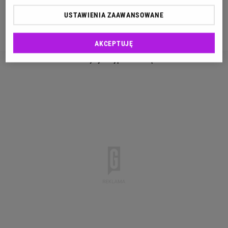
mają półdługie włosy, sprawdzą się najlepiej? Oto
USTAWIENIA ZAAWANSOWANE
kilka propozycji:
AKCEPTUJĘ