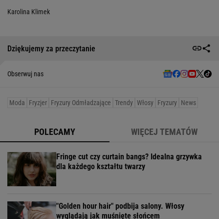
Karolina Klimek
Dziękujemy za przeczytanie
Obserwuj nas
Moda
Fryzjer
Fryzury Odmładzające
Trendy
Włosy
Fryzury
News
POLECAMY
WIĘCEJ TEMATÓW
Fringe cut czy curtain bangs? Idealna grzywka
dla każdego kształtu twarzy
"Golden hour hair" podbija salony. Włosy
wyglądają jak muśnięte słońcem