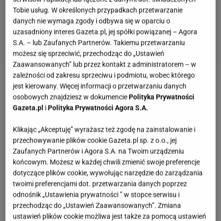
Tobie usług. W określonych przypadkach przetwarzanie
danych nie wymaga zgody i odbywa się w oparciu o
uzasadniony interes Gazeta.pl, jej spółki powiązanej – Agora
S.A. – lub Zaufanych Partnerów. Takiemu przetwarzaniu
możesz się sprzeciwić, przechodząc do „Ustawień
Zaawansowanych” lub przez kontakt z administratorem – w
zależności od zakresu sprzeciwu i podmiotu, wobec którego
Do tej torebki zmieścisz wszystko
jest kierowany. Więcej informacji o przetwarzaniu danych
osobowych znajdziesz w dokumencie
Polityka Prywatności
Gazeta.pl
i
Polityka Prywatności Agora S.A.
Jeżeli szukasz torebki, która będzie tak praktyczna i
pakowna, że zmieścisz do niej wszystko, to
Klikając „Akceptuję” wyrażasz też zgodę na zainstalowanie i
koniecznie biegnij do Biedronki. Znajdziesz tam
przechowywanie plików cookie Gazeta.pl sp. z o.o., jej
Zaufanych Partnerów i Agora S.A. na Twoim urządzeniu
najmodniejszą torebkę typu shopper, która jest nie
końcowym. Możesz w każdej chwili zmienić swoje preferencje
piękna, ale i bardzo funkcjonalna. Perfekcyjnie
dotyczące plików cookie, wywołując narzędzie do zarządzania
łączyć się będzie z kurtką, a wiosną także z
twoimi preferencjami dot. przetwarzania danych poprzez
odnośnik „Ustawienia prywatności ” w stopce serwisu i
eleganckim płaszczem.
przechodząc do „Ustawień Zaawansowanych”. Zmiana
ustawień plików cookie możliwa jest także za pomocą ustawień