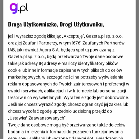
Droga Użytkowniczko, Drogi Użytkowniku,
jeśli wyrazisz zgodę klikając „Akceptuję”, Gazeta.pl sp. z o.o.
oraz jej Zaufani Partnerzy, w tym [
676
] Zaufanych Partnerów
IAB, jak również Agora S.A. będąca spółką powiązaną z
Gazeta.pl sp. z o.o., będą przetwarzać Twoje dane osobowe
takie jak adresy IP, adresy e-mail czy identyfikatory plików
cookie lub inne informacje zapisane w tych plikach do celów
marketingowych, w szczególności na potrzeby wyświetlania
reklam dopasowanych do Twoich zainteresowań i preferencji w
swoich serwisach, aplikacjach i w Internecie lub personalizacji
treści w nich wyświetlanych. Wyrażenie zgody jest dobrowolne.
Jeśli nie chcesz wyrazić zgody, chcesz ograniczyć jej zakres lub
chcesz wycofać zgodę uprzednio udzieloną przejdź do
„Ustawień Zaawansowanych”.
Twoje dane osobowe mogą być przetwarzane także do celów
badania i mierzenia informacji dotyczących funkcjonowania
serwisów i aplikacji lub łączone z danymi dot. świadczonych