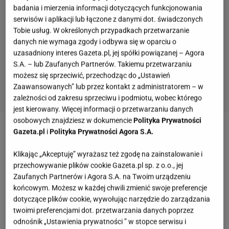
badania i mierzenia informacji dotyczących funkcjonowania
serwisów i aplikacji lub łączone z danymi dot. świadczonych
Tobie usług. W określonych przypadkach przetwarzanie
danych nie wymaga zgody i odbywa się w oparciu o
uzasadniony interes Gazeta.pl, jej spółki powiązanej – Agora
S.A. – lub Zaufanych Partnerów. Takiemu przetwarzaniu
możesz się sprzeciwić, przechodząc do „Ustawień
Zaawansowanych” lub przez kontakt z administratorem – w
zależności od zakresu sprzeciwu i podmiotu, wobec którego
jest kierowany. Więcej informacji o przetwarzaniu danych
osobowych znajdziesz w dokumencie
Polityka Prywatności
Gazeta.pl
i
Polityka Prywatności Agora S.A.
Zobacz wideo
5 strategicznych miejsc na ciele, w
których powinno się aplikować perfumy
Klikając „Akceptuję” wyrażasz też zgodę na zainstalowanie i
przechowywanie plików cookie Gazeta.pl sp. z o.o., jej
Zaufanych Partnerów i Agora S.A. na Twoim urządzeniu
Notino: Perfumy Chanel Chance. Ulubiony zapach
końcowym. Możesz w każdej chwili zmienić swoje preferencje
Doroty Gardias
dotyczące plików cookie, wywołując narzędzie do zarządzania
twoimi preferencjami dot. przetwarzania danych poprzez
odnośnik „Ustawienia prywatności ” w stopce serwisu i
Ten zapach używam już kilka lat. Mam