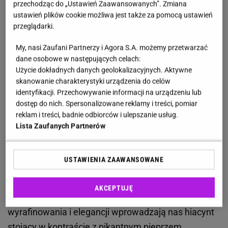
przechodząc do „Ustawień Zaawansowanych”. Zmiana
naprawdę duży zestaw perfum, bo często
ustawień plików cookie możliwa jest także za pomocą ustawień
dostaję je w prezencie, ale wracam do Chanel
przeglądarki.
Chance. To nawet nie jest tak, że ja wracam.
My, nasi Zaufani Partnerzy i Agora S.A. możemy przetwarzać
One po prostu muszą być, tak samo jak
dane osobowe w następujących celach:
biżuteria
Użycie dokładnych danych geolokalizacyjnych. Aktywne
skanowanie charakterystyki urządzenia do celów
identyfikacji. Przechowywanie informacji na urządzeniu lub
- mówiła Dorota Gardias w rozmowie z portalem
dostęp do nich. Spersonalizowane reklamy i treści, pomiar
Jastrząb Post. Chanel Chance z pewnością można
reklam i treści, badnie odbiorców i ulepszanie usług.
uznać za perfumy wyjątkowe. Stworzone przez
Lista Zaufanych Partnerów
francuskiego mistrza perfumiarstwa Jacquesa
Polge'a wywołały zamieszanie chwilę po tym, gdy
USTAWIENIA ZAAWANSOWANE
trafiły na rynek w 2005 roku. Zapach odzwierciedla
ponadczasowość i dbałość o szczegóły, nawiązując
AKCEPTUJĘ
do domeny kobiecości. W boski misz-masz
wyrafinowania i elegancji wprowadzają nas hiacynt
stojący w kontraście z pikantnym pieprzem.